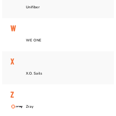
Unifiber
W
WE ONE
X
X.O. Sails
Z
Zray