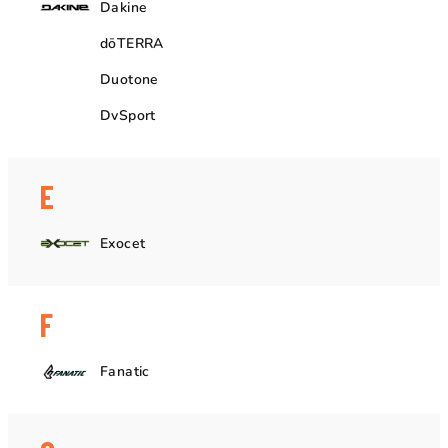
Dakine
dōTERRA
Duotone
DvSport
E
Exocet
F
Fanatic