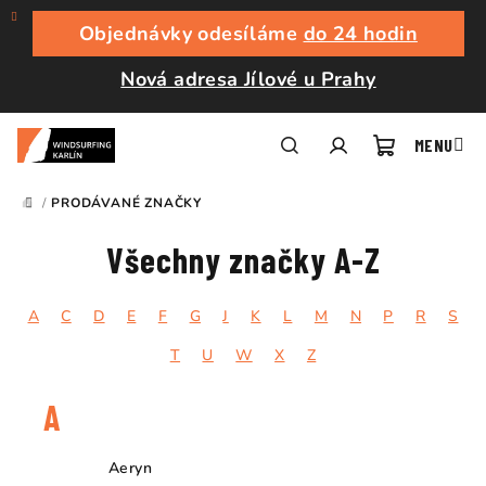
Přejít
na
Objednávky odesíláme
do 24 hodin
obsah
Nová adresa Jílové u Prahy
Nákupní
Hledat
Přihlášení
/
PRODÁVANÉ ZNAČKY
DOMŮ
košík
Všechny značky A-Z
A
C
D
E
F
G
J
K
L
M
N
P
R
S
T
U
W
X
Z
A
Aeryn