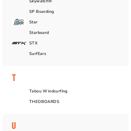
Skywatch®
SP Boarding
Star
Starboard
STX
SurfEars
T
Tabou Windsurfing
THEOBOARDS
U