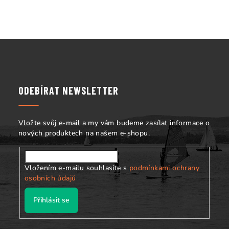
Z
á
p
a
ODEBÍRAT NEWSLETTER
t
í
Vložte svůj e-mail a my vám budeme zasílat informace o
nových produktech na našem e-shopu.
Vložením e-mailu souhlasíte s
podmínkami ochrany
osobních údajů
Přihlásit se