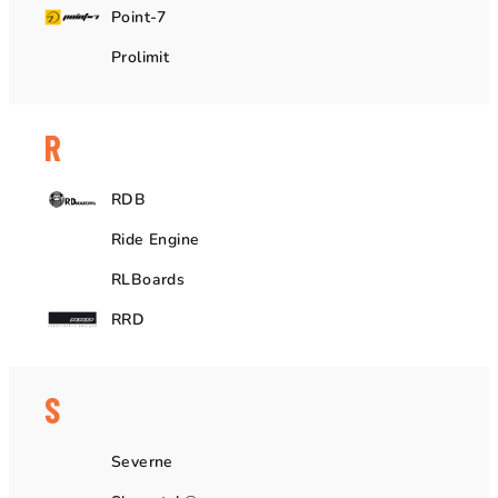
Point-7
Prolimit
R
RDB
Ride Engine
RLBoards
RRD
S
Severne