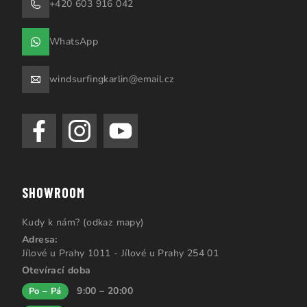
+420 603 916 042
WhatsApp
windsurfingkarlin@email.cz
SHOWROOM
Kudy k nám? (odkaz mapy)
Adresa:
Jílové u Prahy 1011 - Jílové u Prahy 254 01
Otevírací doba
9:00 – 20:00
Po – Pá