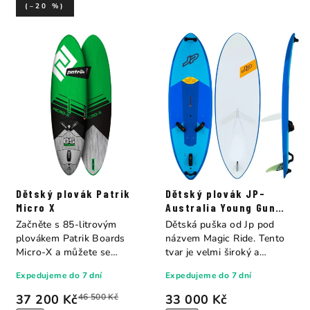
(–20 %)
Dětský plovák Patrik
Dětský plovák JP-
Micro X
Australia Young Gun
Magic Ride Es+Eva
Začněte s 85-litrovým
Dětská puška od Jp pod
plovákem Patrik Boards
názvem Magic Ride. Tento
Micro-X a můžete se
tvar je velmi široký a
připravit na své první...
poskytuje...
Expedujeme do 7 dní
Expedujeme do 7 dní
37 200 Kč
46 500 Kč
33 000 Kč