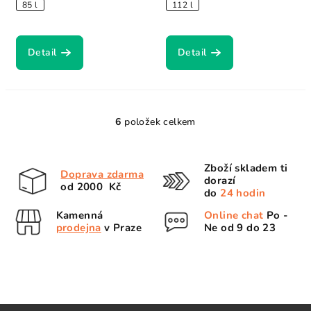
85 l
112 l
Detail
Detail
6
položek celkem
O
v
l
Zboží skladem ti
Doprava zdarma
á
dorazí
od 2000 Kč
d
do
24 hodin
a
Kamenná
Online chat
Po -
c
prodejna
v Praze
Ne od 9 do 23
í
p
r
v
k