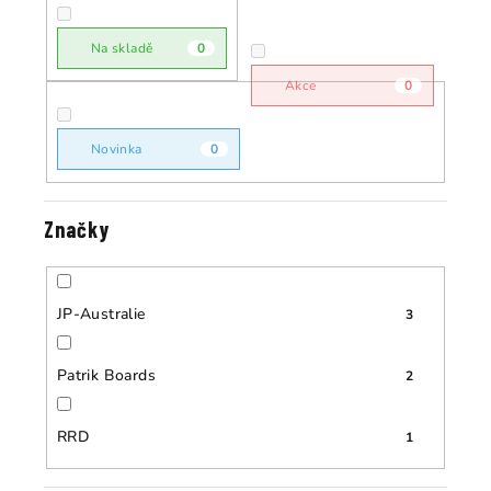
r
o
o
Na skladě
0
d
d
u
Akce
0
u
k
k
t
Novinka
0
t
ů
ů
Značky
JP-Australie
3
Patrik Boards
2
RRD
1