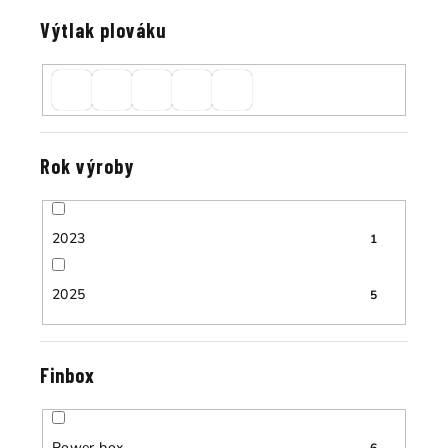
Výtlak plováku
Rok výroby
2023
1
2025
5
Finbox
Power box
6