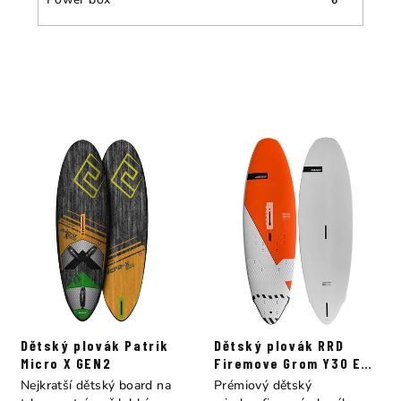
Dětský plovák Patrik
Dětský plovák RRD
Micro X GEN2
Firemove Grom Y30 E-
TECH
Nejkratší dětský board na
Prémiový dětský