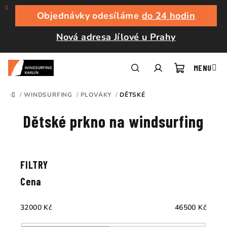
Přejít
na
Objednávky odesíláme
do 24 hodin
obsah
Nová adresa Jílové u Prahy
Nákupní
Hledat
Přihlášení
/
WINDSURFING
/
PLOVÁKY
/
DĚTSKÉ
DOMŮ
košík
Dětské prkno na windsurfing
Ř
a
V
z
ý
e
p
Cena
n
i
í
s
32000
Kč
46500
Kč
p
p
r