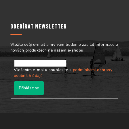
Z
y
á
v
p
ý
p
a
ODEBÍRAT NEWSLETTER
i
t
s
í
u
Vložte svůj e-mail a my vám budeme zasílat informace o
nových produktech na našem e-shopu.
Vložením e-mailu souhlasíte s
podmínkami ochrany
osobních údajů
Přihlásit se