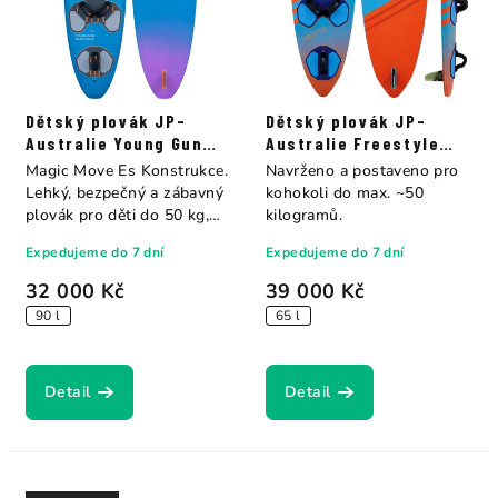
Dětský plovák JP-
Dětský plovák JP-
Australie Young Gun
Australie Freestyle
Magic Move Es
Young Gun
Magic Move Es Konstrukce.
Navrženo a postaveno pro
Lehký, bezpečný a zábavný
kohokoli do max. ~50
plovák pro děti do 50 kg,
kilogramů.
navržený...
Expedujeme do 7 dní
Expedujeme do 7 dní
32 000 Kč
39 000 Kč
90 l
65 l
Detail
Detail