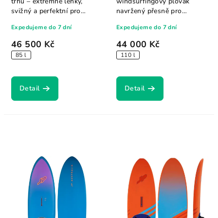
trhu – extrémně lehký,
windsurfingový plovák
svižný a perfektní pro
navržený přesně pro
freestyle i...
potřeby mladých jezdců do
Expedujeme do 7 dní
Expedujeme do 7 dní
50...
46 500 Kč
44 000 Kč
85 l
110 l
Detail
Detail