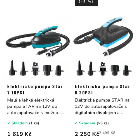
(–9 %)
Elektrická pumpa Star
Elektrická pumpa Star
7 16PSI
8 20PSI
Malá a lehká elektrická
Elektrická pumpa STAR na
pumpa STAR na 12V do
12V do autozapalovače s
autozapalovače s možností
digitálním displejem a
nastavení...
možností...
✓ Skladem
(1 ks)
✓ Skladem
(>5 ks)
1 619 Kč
2 250 Kč
2 499 Kč