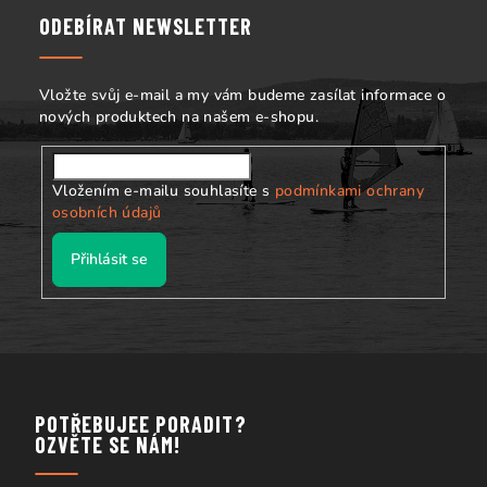
p
a
ODEBÍRAT NEWSLETTER
r
t
v
í
k
Vložte svůj e-mail a my vám budeme zasílat informace o
y
nových produktech na našem e-shopu.
v
ý
p
Vložením e-mailu souhlasíte s
podmínkami ochrany
i
osobních údajů
s
Přihlásit se
u
POTŘEBUJEE PORADIT?
OZVĚTE SE NÁM!