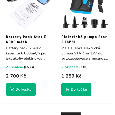
r
r
o
o
d
d
u
u
k
k
Battery Pack Star X
Elektrická pumpa Star
t
t
6000 mA/h
6 16PSI
ů
ů
Battery pack STAR o
Malá a lehká elektrická
kapacitě 6 000mA/h pro
pumpa STAR na 12V do
jakoukoliv elektrickou
autozapalovače s možností
pumpu s napájením...
nastavení...
✓ Skladem
(>5 ks)
✓ Skladem
(2 ks)
2 700 Kč
1 259 Kč
Do košíku
Do košíku