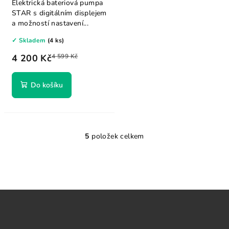
Elektrická bateriová pumpa
STAR s digitálním displejem
a možností nastavení...
✓ Skladem
(4 ks)
4 200 Kč
4 599 Kč
Do košíku
5
položek celkem
O
v
l
á
d
Z
a
á
c
p
í