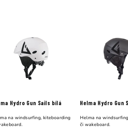
z
e
n
í
p
r
o
d
u
k
lma Hydro Gun Sails bílá
Helma Hydro Gun S
t
ma na windsurfing, kiteboarding
Helma na windsurfing
ů
wakeboard.
či wakeboard.