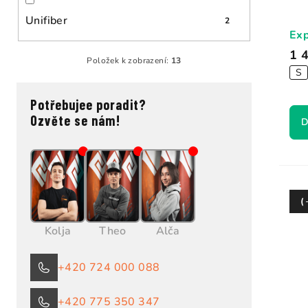
Unifiber
2
Exp
1 
Položek k zobrazení:
13
S
Potřebujee poradit?
Ozvěte se nám!
D
(
Kolja
Theo
Alča
+420 724 000 088
+420 775 350 347