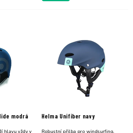
lide modrá
Helma Unifiber navy
ží hlavu vždy v
Robustní přilba pro windsurfing,