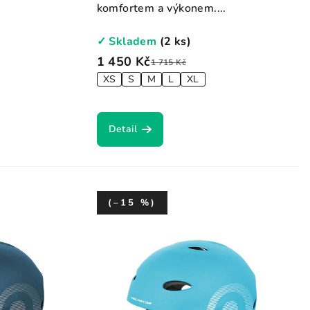
komfortem a výkonem....
✓ Skladem
(2 ks)
1 450 Kč
1 715 Kč
XS
S
M
L
XL
Detail
(–15 %)