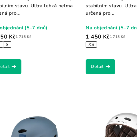
bilním stavu. Ultra lehká helma
stabilním stavu. Ultr
ená pro...
určená pro...
objednání (5–7 dnů)
Na objednání (5–7 dn
450 Kč
1 450 Kč
1 715 Kč
1 715 Kč
S
S
XS
etail
Detail