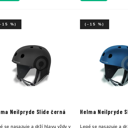
–15 %)
(–15 %)
lma Neilpryde Slide černá
Helma Neilpryde S
é se nasazuje a drží hlavu vždy v
Lepé se nasazuje a dr