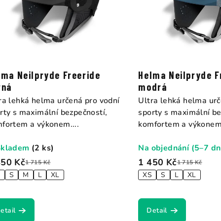
lma Neilpryde Freeride
Helma Neilpryde F
rná
modrá
ra lehká helma určená pro vodní
Ultra lehká helma urč
rty s maximální bezpečností,
sporty s maximální be
fortem a výkonem....
komfortem a výkonem.
Skladem
(2 ks)
Na objednání (5–7 dn
450 Kč
1 450 Kč
1 715 Kč
1 715 Kč
S
S
M
L
XL
XS
S
L
XL
etail
Detail