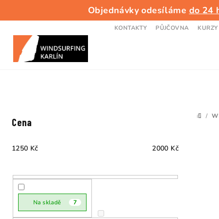
Přejít
Objednávky odesíláme
do 24 
na
obsah
KONTAKTY
PŮJČOVNA
KURZY
P
/
W
DOMŮ
Cena
o
s
1250
Kč
2000
Kč
t
V
r
ý
a
Na skladě
7
p