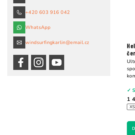
+420 603 916 042
WhatsApp
windsurfingkarlin@email.cz
He
če
Ult
spo
kom
✓ 
1 
X
D