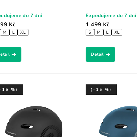
edujeme do 7 dní
Expedujeme do 7 dní
499 Kč
1 499 Kč
M
L
XL
S
M
L
XL
etail
Detail
–15 %)
(–15 %)