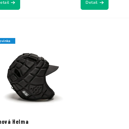
etail
Detail
ovinka
nová Helma