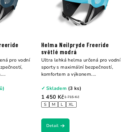
reeride
Helma Neilpryde Freeride
světlé modrá
ená pro vodní
Ultra lehká helma určená pro vodní
zpečností,
sporty s maximální bezpečností,
...
komfortem a výkonem....
ů)
✓ Skladem
(3 ks)
1 450 Kč
1 715 Kč
S
M
L
XL
Detail