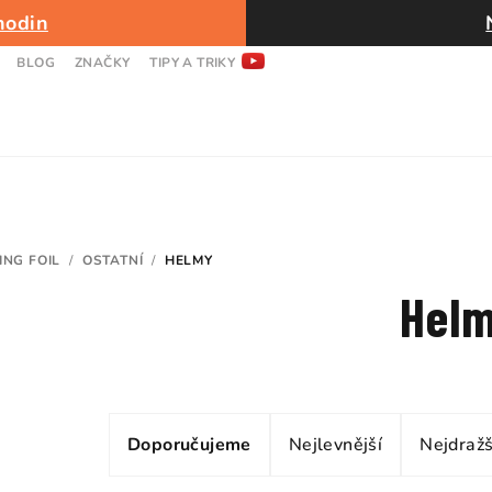
hodin
BLOG
ZNAČKY
TIPY A TRIKY
ING FOIL
/
OSTATNÍ
/
HELMY
Hel
Ř
Doporučujeme
Nejlevnější
Nejdražš
a