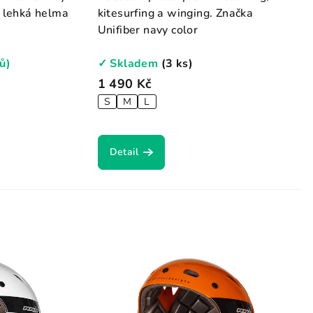
a lehká helma
kitesurfing a winging. Značka
Unifiber navy color
ů)
✓ Skladem
(3 ks)
1 490 Kč
S
M
L
Detail