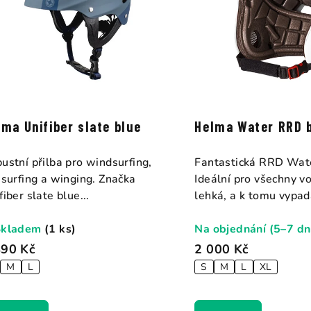
lma Unifiber slate blue
Helma Water RRD b
ustní přilba pro windsurfing,
Fantastická RRD Wat
esurfing a winging. Značka
Ideální pro všechny vo
fiber slate blue...
lehká, a k tomu vypadá
Skladem
(1 ks)
Na objednání (5–7 dn
490 Kč
2 000 Kč
M
L
S
M
L
XL