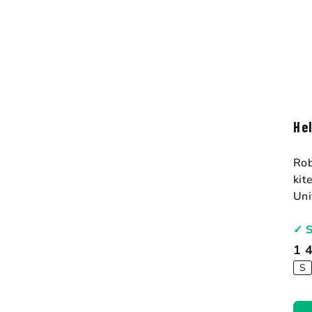
He
Rob
kit
Uni
✓ 
1 
S