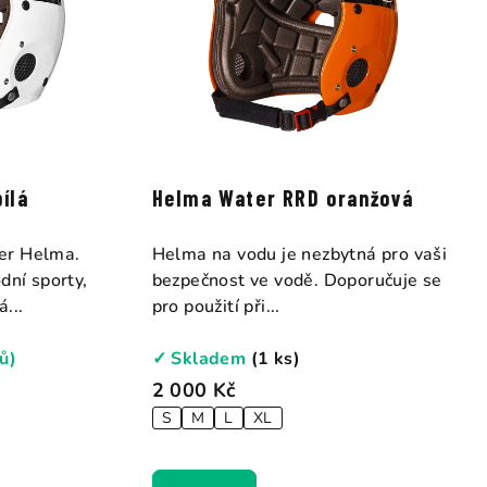
ílá
Helma Water RRD oranžová
er Helma.
Helma na vodu je nezbytná pro vaši
dní sporty,
bezpečnost ve vodě. Doporučuje se
...
pro použití při...
ů)
✓ Skladem
(1 ks)
2 000 Kč
S
M
L
XL