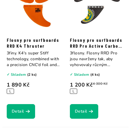
Flosny pro surfboards
Flosny pro surfboards
RRD K4 Thruster
RRD Pro Active Carbon
Thruster
3finy. K4's super Stiff
3flosny. Flosny RRD Pro
technology, combined with
jsou navrženy tak, aby
a precision CNC'd foil and
vyhovovaly různým
hours of...
hmotnostem a stylům...
✓ Skladem
(2 ks)
✓ Skladem
(4 ks)
1 890 Kč
1 200 Kč
4 300 Kč
L
L
Detail
Detail