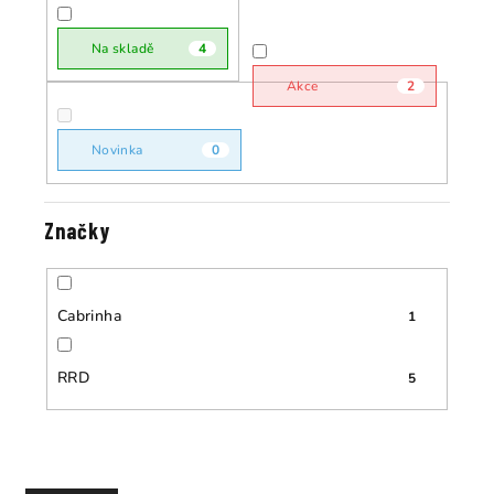
r
o
o
Na skladě
4
d
d
u
Akce
2
u
k
k
t
Novinka
0
t
ů
ů
Značky
Cabrinha
1
RRD
5