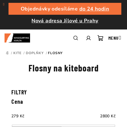
Přejít
na
Objednávky odesíláme
do 24 hodin
obsah
Nová adresa Jílové u Prahy
Nákupní
Hledat
Přihlášení
/
KITE
/
DOPLŇKY
/
FLOSNY
DOMŮ
košík
Flosny na kiteboard
Ř
a
V
z
ý
e
p
Cena
n
i
í
s
279
Kč
2800
Kč
p
p
r