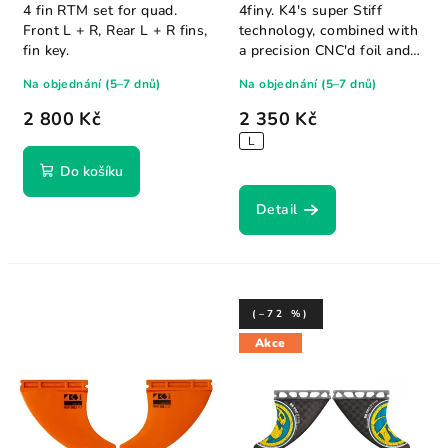
4 fin RTM set for quad.
4finy. K4's super Stiff
Front L + R, Rear L + R fins,
technology, combined with
fin key.
a precision CNC'd foil and
hours of...
Na objednání (5–7 dnů)
Na objednání (5–7 dnů)
2 800 Kč
2 350 Kč
L
Do košíku
Detail
(–72 %)
Akce