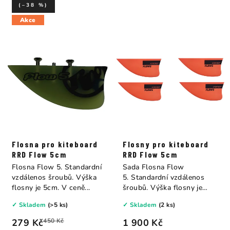
(–38 %)
Akce
Flosna pro kiteboard
Flosny pro kiteboard
RRD Flow 5cm
RRD Flow 5cm
Flosna Flow 5. Standardní
Sada Flosna Flow
vzdálenos šroubů. Výška
5. Standardní vzdálenos
flosny je 5cm. V ceně...
šroubů. Výška flosny je
5cm. V ceně je 4...
✓ Skladem
(>5 ks)
✓ Skladem
(2 ks)
279 Kč
450 Kč
1 900 Kč