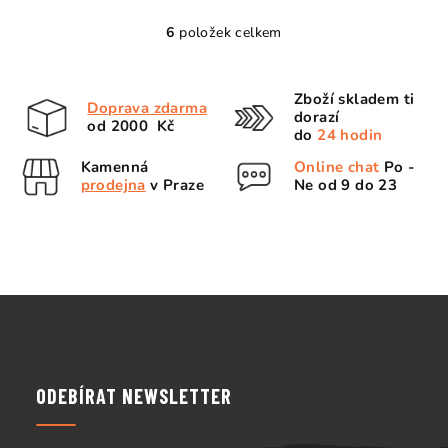
6
položek celkem
O
v
l
Zboží skladem ti
Doprava zdarma
á
dorazí
od 2000 Kč
d
do
24 hodin
a
Kamenná
Online chat
Po -
c
prodejna
v Praze
Ne od 9 do 23
í
p
r
v
k
Z
y
á
v
p
ý
p
a
ODEBÍRAT NEWSLETTER
i
t
s
í