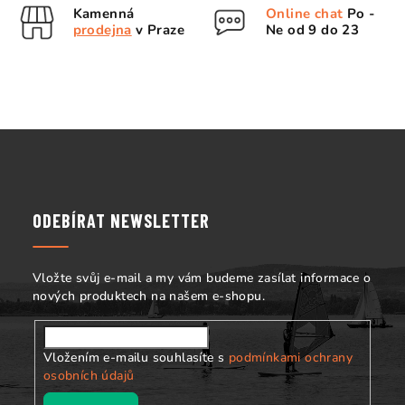
Kamenná
Online chat
Po -
r
prodejna
v Praze
Ne od 9 do 23
v
k
y
v
ý
Z
p
á
i
s
p
u
a
ODEBÍRAT NEWSLETTER
t
í
Vložte svůj e-mail a my vám budeme zasílat informace o
nových produktech na našem e-shopu.
Vložením e-mailu souhlasíte s
podmínkami ochrany
osobních údajů