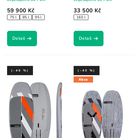
59 900 Kč
33 500 Kč
75 l
85 l
95 l
160 l
Detail
Detail
(–46 %)
(–40 %)
Akce