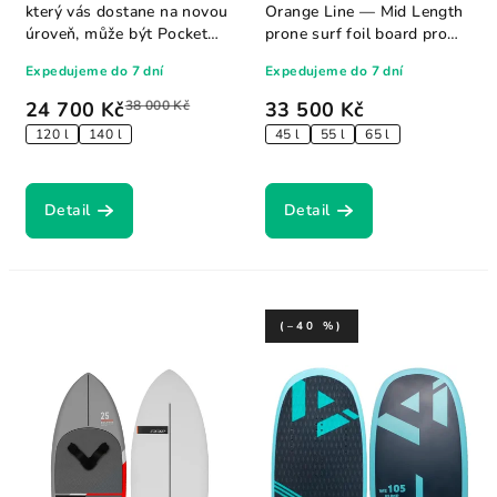
který vás dostane na novou
Orange Line — Mid Length
úroveň, může být Pocket
prone surf foil board pro
Rocket Y26...
pumping a vlny....
Expedujeme do 7 dní
Expedujeme do 7 dní
24 700 Kč
38 000 Kč
33 500 Kč
120 l
140 l
45 l
55 l
65 l
Detail
Detail
(–40 %)