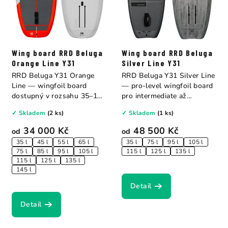
Wing board RRD Beluga
Wing board RRD Beluga
Orange Line Y31
Silver Line Y31
RRD Beluga Y31 Orange
RRD Beluga Y31 Silver Line
Line — wingfoil board
— pro-level wingfoil board
dostupný v rozsahu 35–145
pro intermediate až
litrů pro každý...
advanced...
✓ Skladem
(2 ks)
✓ Skladem
(1 ks)
34 000 Kč
48 500 Kč
od
od
35 l
45 l
55 l
65 l
35 l
75 l
95 l
105 l
75 l
85 l
95 l
105 l
115 l
125 l
135 l
115 l
125 l
135 l
145 l
Detail
Detail