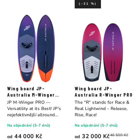
(–31 %)
Wing board JP-
Wing board JP-
Australia M-Winger
Australia R-Winger PRO
PRO
JP M-Winger PRO —
The "R" stands for Race &
Versatility at its Best! JP's
Real Lightwind - Release,
nejefektivnější allround
Rise, Race!
lightwind...
Na objednání (5–7 dnů)
Na objednání (5–7 dnů)
44 000 Kč
32 000 Kč
46 500 Kč
od
od