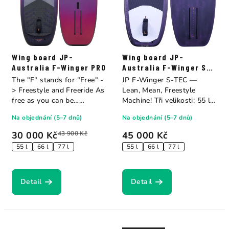
Wing board JP-
Wing board JP-
Australia F-Winger PRO
Australia F-Winger S-
TEC
The "F" stands for "Free" -
JP F-Winger S-TEC —
> Freestyle and Freeride As
Lean, Mean, Freestyle
free as you can be…
Machine! Tři velikosti: 55 l
whether...
(137×56 cm, 4,6...
Na objednání (5–7 dnů)
Na objednání (5–7 dnů)
30 000 Kč
43 900 Kč
45 000 Kč
55 l
66 l
77 l
55 l
66 l
77 l
Detail
Detail