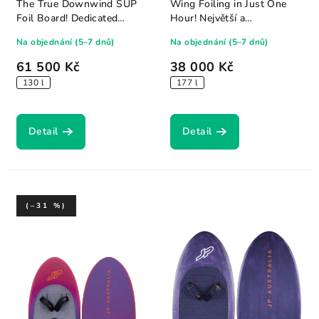
The True Downwind SUP
Wing Foiling in Just One
Foil Board! Dedicated
Hour! Největší a
downwind board pro...
nejstabilnější JP...
Na objednání (5–7 dnů)
Na objednání (5–7 dnů)
61 500 Kč
38 000 Kč
130 l
177 l
Detail
Detail
(–31 %)