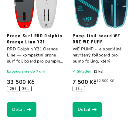
Prone Surf RRD Dolphin
Pump fioil board WE
Orange Line Y31
ONE WE PUMP
RRD Dolphin Y31 Orange
WE PUMP - je speciálně
Line — kompaktní prone
navržený foilboard pro
surf foil board pro pumping
pump foiling, který
a vlny....
umožňuje jezdit...
Expedujeme do 7 dní
✓ Skladem
(1 ks)
33 500 Kč
7 500 Kč
12 500 Kč
25 l
35 l
15 l
Detail
Detail