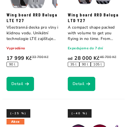
Wing board RRD Beluga
Wing board RRD Beluga
LTE Y27
LTD Y27
Všestranná deska pro vlny i
A compact shape packed
klidnou vodu. Unikátní
with volume to get you
technologie LTE zajišťuje
flying in no time. From
lehkost a...
intermediate to...
Vyprodáno
Expedujeme do 7 dní
17 999 Kč
33 700 Kč
28 000 Kč
46 700 Kč
od
90 l
35 l
90 l
105 l
Detail
Detail
(–25 %)
(–40 %)
Akce