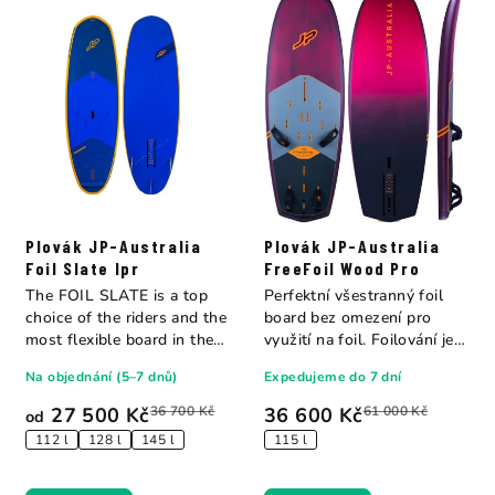
Plovák JP-Australia
Plovák JP-Australia
Foil Slate Ipr
FreeFoil Wood Pro
The FOIL SLATE is a top
Perfektní všestranný foil
choice of the riders and the
board bez omezení pro
most flexible board in the
využití na foil. Foilování je s
market...
tímto...
Na objednání (5–7 dnů)
Expedujeme do 7 dní
27 500 Kč
36 700 Kč
36 600 Kč
61 000 Kč
od
112 l
128 l
145 l
115 l