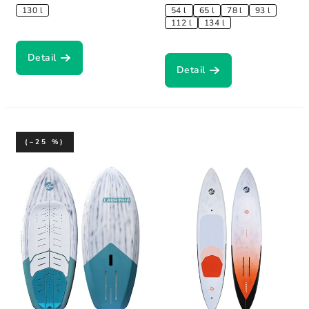
130 l
54 l
65 l
78 l
93 l
112 l
134 l
Detail
Detail
(–25 %)