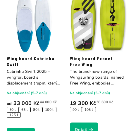
Wing board Cabrinha
Wing board Exocet
Swift
Free Wing
Cabrinha Swift 2025 –
The brand-new range of
wingfoil board s
Wingsurfing boards, named
displacement trupm, který
Free Wing, embodies
vytvořil vlastní...
Exocet's extensive...
Na objednání (5–7 dnů)
Na objednání (5–7 dnů)
33 000 Kč
44 000 Kč
19 300 Kč
38 600 Kč
od
50 l
65 l
80 l
100 l
90 l
105 l
125 l
Detail