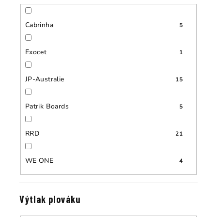
Cabrinha
5
Exocet
1
JP-Australie
15
Patrik Boards
5
RRD
21
WE ONE
4
Výtlak plováku