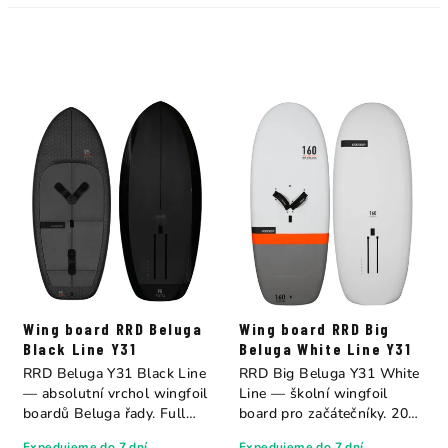
Wing board RRD Beluga
Wing board RRD Big
Black Line Y31
Beluga White Line Y31
RRD Beluga Y31 Black Line
RRD Big Beluga Y31 White
— absolutní vrchol wingfoil
Line — školní wingfoil
boardů Beluga řady. Full
board pro začátečníky. 200
carbon...
× 78 cm, 160...
Expedujeme do 7 dní
Expedujeme do 7 dní