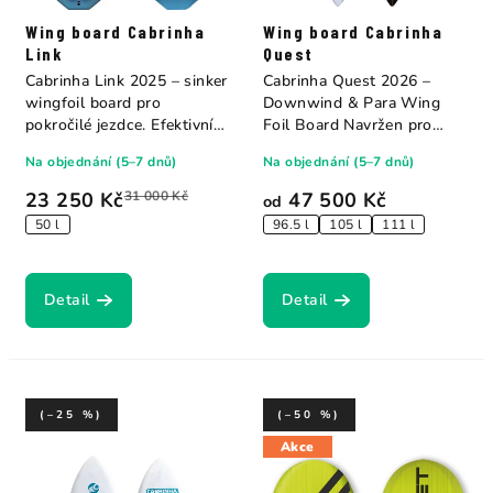
Wing board Cabrinha
Wing board Cabrinha
Link
Quest
Cabrinha Link 2025 – sinker
Cabrinha Quest 2026 –
wingfoil board pro
Downwind & Para Wing
pokročilé jezdce. Efektivní
Foil Board Navržen pro
start pod...
downwind foiling...
Na objednání (5–7 dnů)
Na objednání (5–7 dnů)
23 250 Kč
31 000 Kč
47 500 Kč
od
50 l
96.5 l
105 l
111 l
Detail
Detail
(–25 %)
(–50 %)
Akce