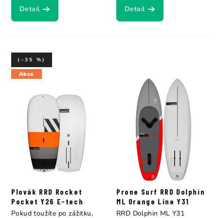
Detail
Detail
(–35 %)
Akce
Plovák RRD Rocket
Prone Surf RRD Dolphin
Pocket Y26 E-tech
ML Orange Line Y31
Pokud toužíte po zážitku,
RRD Dolphin ML Y31