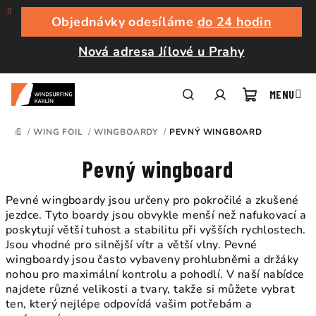
Přejít
na
Objednávky odesíláme
do 24 hodin
obsah
Nová adresa Jílové u Prahy
Nákupní
Hledat
Přihlášení
/
WING FOIL
/
WINGBOARDY
/
PEVNÝ WINGBOARD
DOMŮ
košík
Pevný wingboard
Pevné wingboardy jsou určeny pro pokročilé a zkušené
jezdce. Tyto boardy jsou obvykle menší než nafukovací a
poskytují větší tuhost a stabilitu při vyšších rychlostech.
Jsou vhodné pro silnější vítr a větší vlny. Pevné
wingboardy jsou často vybaveny prohlubněmi a držáky
nohou pro maximální kontrolu a pohodlí. V naší nabídce
najdete různé velikosti a tvary, takže si můžete vybrat
ten, který nejlépe odpovídá vašim potřebám a