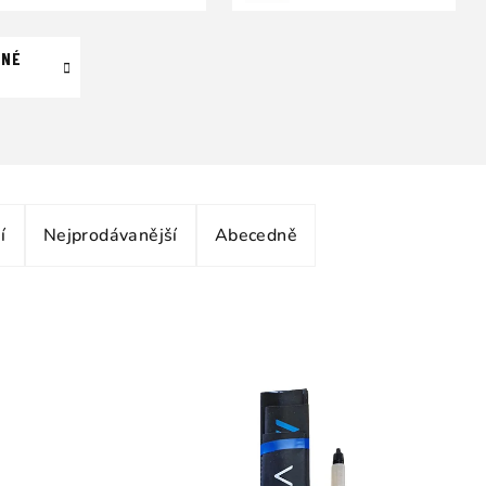
VNÉ
í
Nejprodávanější
Abecedně