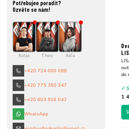
Potřebujee poradit?
Ozvěte se nám!
Dv
LI
Kolja
Theo
Alča
LIS
out
+420 724 000 088
do 
+420 775 350 347
✓ 
1 
+420 603 916 042
WhatsApp
windsurfingkarlin@email.cz