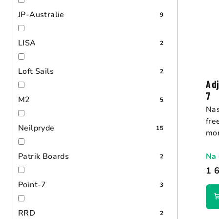
d
JP-Australie
9
u
LISA
2
k
t
Loft Sails
2
ů
Ad
7
M2
5
Nas
fre
Neilpryde
15
mon
Na 
Patrik Boards
2
1 
Point-7
3
RRD
2