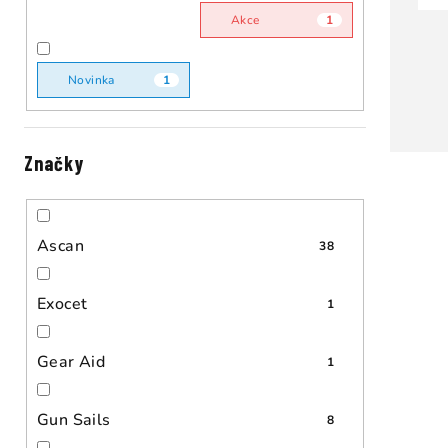
n
Akce
1
n
í
Novinka
1
p
a
Značky
V
n
ý
e
p
Ascan
38
l
i
Exocet
1
s
p
Gear Aid
1
r
Gun Sails
8
o