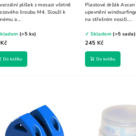
verzální plíšek z mosazi včetně
Plastové držák Ascan
ezového šroubu M4. Slouží k
upevnění windsurfing
nému a...
na střešním nosiči....
Skladem
(>5 ks)
✓ Skladem
(>5 sada)
 Kč
245 Kč
Do košíku
Do košíku