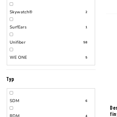
Skywatch®
2
SurfEars
1
Unifiber
58
WE ONE
5
Typ
SDM
6
De
fi
RDM
4