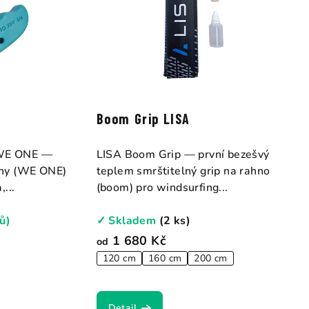
Boom Grip LISA
j WE ONE —
LISA Boom Grip — první bezešvý
ny (WE ONE)
teplem smrštitelný grip na rahno
...
(boom) pro windsurfing...
ů)
✓ Skladem
(2 ks)
1 680 Kč
od
120 cm
160 cm
200 cm
Detail