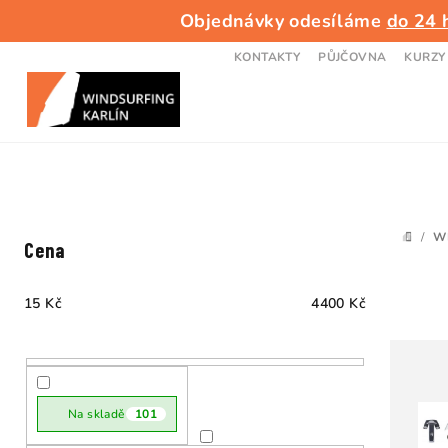
Přejít
Objednávky odesíláme
do 24 
na
obsah
KONTAKTY
PŮJČOVNA
KURZY
P
/
W
DOMŮ
Cena
o
s
15
Kč
4400
Kč
t
r
a
Na skladě
101