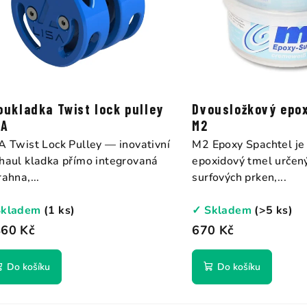
oukladka Twist lock pulley
Dvousložkový epo
SA
M2
A Twist Lock Pulley — inovativní
M2 Epoxy Spachtel je
haul kladka přímo integrovaná
epoxidový tmel určen
rahna,...
surfových prken,...
Skladem
(1 ks)
✓ Skladem
(>5 ks)
460 Kč
670 Kč
Do košíku
Do košíku