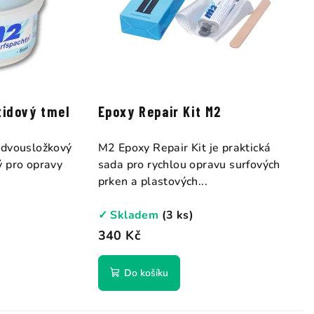
xidový tmel
Epoxy Repair Kit M2
 dvousložkový
M2 Epoxy Repair Kit je praktická
ý pro opravy
sada pro rychlou opravu surfových
prken a plastových...
✓ Skladem
(3 ks)
340 Kč
Do košíku