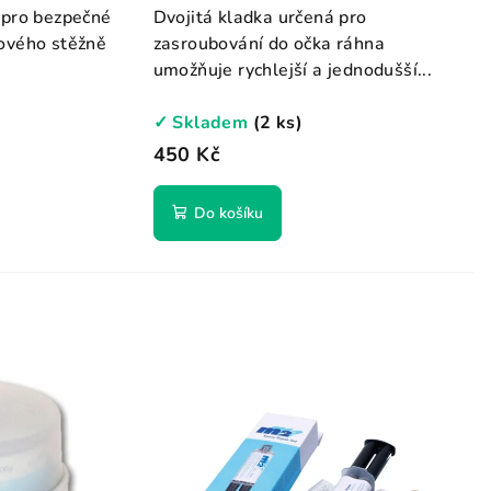
 pro bezpečné
Dvojitá kladka určená pro
ového stěžně
zasroubování do očka ráhna
umožňuje rychlejší a jednodušší...
✓ Skladem
(2 ks)
450 Kč
Do košíku