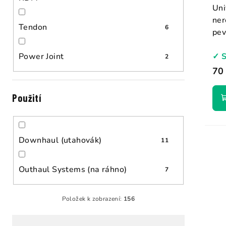
Uni
ner
Tendon
6
pev
✓ 
Power Joint
2
70
Použití
Downhaul (utahovák)
11
Outhaul Systems (na ráhno)
7
Položek k zobrazení:
156