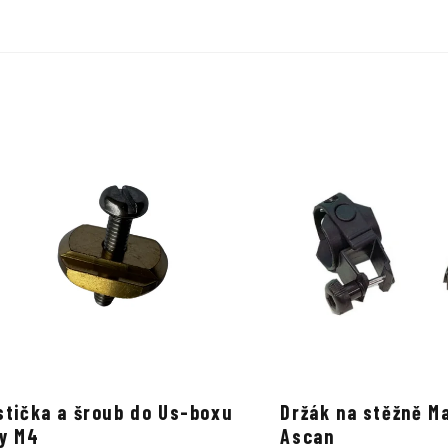
stička a šroub do Us-boxu
Držák na stěžně M
ny M4
Ascan