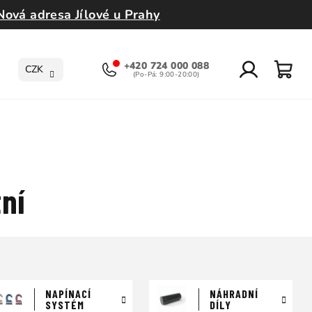
Nová adresa Jílové u Prahy
+420 724 000 088
CZK
Přihlášení
Nák
koší
ní
NAPÍNACÍ
NÁHRADNÍ
SYSTÉM
DÍLY