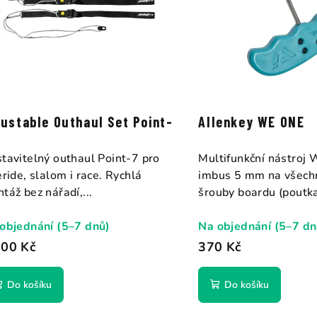
r
o
d
u
k
justable Outhaul Set Point-
Allenkey WE ONE
t
tavitelný outhaul Point-7 pro
Multifunkční nástro
ů
eride, slalom i race. Rychlá
imbus 5 mm na všech
táž bez nářadí,...
šrouby boardu (poutka,
objednání (5–7 dnů)
Na objednání (5–7 dn
600 Kč
370 Kč
Do košíku
Do košíku