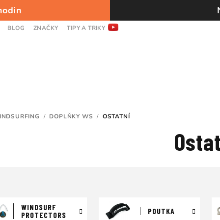
hodin
BLOG
ZNAČKY
TIPY A TRIKY
INDSURFING
/
DOPLŇKY WS
/
OSTATNÍ
Ostat
WINDSURF
POUTKA
PROTECTORS