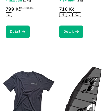
✓ Skladem
(1 ks)
✓ Skladem
(1 ks)
799 Kč
1 690 Kč
710 Kč
L
M
L
XL
Detail
Detail