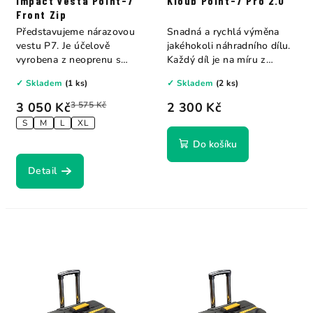
Impact vesta Point-7
Kloub Point-7 Pro 2.0
Front Zip
Představujeme nárazovou
Snadná a rychlá výměna
vestu P7. Je účelově
jakéhokoli náhradního dílu.
vyrobena z neoprenu s
Každý díl je na míru z
dvojitou podšívkou a...
nejlepších...
✓ Skladem
(1 ks)
✓ Skladem
(2 ks)
3 050 Kč
3 575 Kč
2 300 Kč
S
M
L
XL
Do košíku
Detail