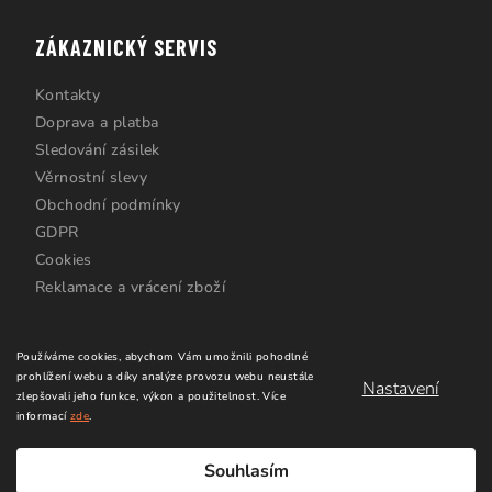
ZÁKAZNICKÝ SERVIS
Kontakty
Doprava a platba
Sledování zásilek
Věrnostní slevy
Obchodní podmínky
GDPR
Cookies
Reklamace a vrácení zboží
Používáme cookies, abychom Vám umožnili pohodlné
prohlížení webu a díky analýze provozu webu neustále
Nastavení
zlepšovali jeho funkce, výkon a použitelnost.
Více
informací
zde
.
Copyright 2026
Windsurfing Karlín.cz
. Všechna práva
vyhrazena.
Upravit nastavení cookies
Souhlasím