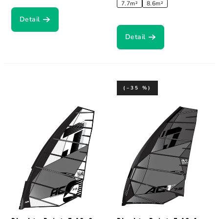
7.7m²
8.6m²
Detail
Detail
(–35 %)