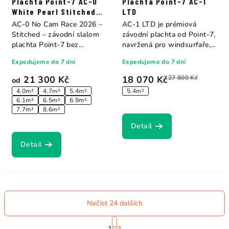
Plachta Point-7 AC-0
Plachta Point-7 AC-1
White Pearl Stitched
LTD
Construction
AC-0 No Cam Race 2026 –
AC-1 LTD je prémiová
Stitched – závodní slalom
závodní plachta od Point-7,
plachta Point-7 bez
navržená pro windsurfaře,
camberů. Sedm...
kteří chtějí...
Expedujeme do 7 dní
Expedujeme do 7 dní
21 300 Kč
18 070 Kč
27 800 Kč
od
4.0m²
4.7m²
5.4m²
5.4m²
6.1m²
6.5m²
6.9m²
7.7m²
8.6m²
Detail
Detail
Načíst 24 dalších
S
1
3