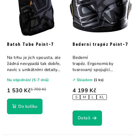
Batoh Tube Point-7
Bederní trapéz Point-7
Na trhu je jich spousta, ale
Bederní
žádná nevypadá tak dobře,
trapéz. Ergonomicky
navíc s unikátními detaily
tvarovaný spojující
a...
optimální volnost s
Na objednání (5–7 dnů)
✓ Skladem
(1 ks)
maximální podporou.
1 530 Kč
1 700 Kč
4 199 Kč
S
M
L
XL
Do košíku
Detail