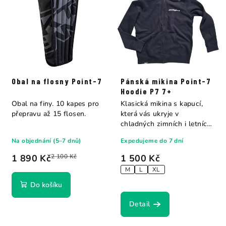
Obal na flosny Point-7
Pánská mikina Point-7
Hoodie P7 7+
Obal na finy. 10 kapes pro
Klasická mikina s kapucí,
přepravu až 15 flosen.
která vás ukryje v
chladných zimních i letních
chvílích.
Na objednání (5–7 dnů)
Expedujeme do 7 dní
1 890 Kč
2 100 Kč
1 500 Kč
M
L
XL
Do košíku
Detail