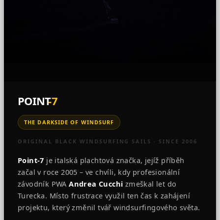
POINT
-7
THE DARKSIDE OF WINDSURF
ORIGINAL BLACK WINDSURFING SAILS · SINCE 2006
Point-7
je italská plachtová značka, jejíž příběh
začal v roce 2005 – ve chvíli, kdy profesionální
závodník PWA
Andrea Cucchi
zmeškal let do
Turecka. Místo frustrace využil ten čas k zahájení
projektu, který změnil tvář windsurfingového světa.