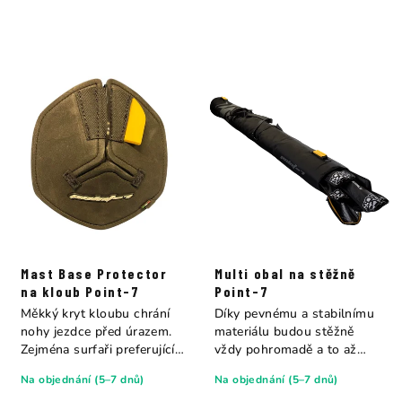
Mast Base Protector
Multi obal na stěžně
na kloub Point-7
Point-7
Měkký kryt kloubu chrání
Díky pevnému a stabilnímu
nohy jezdce před úrazem.
materiálu budou stěžně
Zejména surfaři preferující
vždy pohromadě a to až
jízdu bez...
10x kusu najednou.
Na objednání (5–7 dnů)
Na objednání (5–7 dnů)