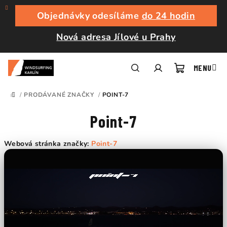
Přejít
na
Objednávky odesíláme
do 24 hodin
obsah
Nová adresa Jílové u Prahy
Nákupní
Hledat
Přihlášení
/
PRODÁVANÉ ZNAČKY
/
POINT-7
DOMŮ
košík
Point-7
Webová stránka značky:
Point-7