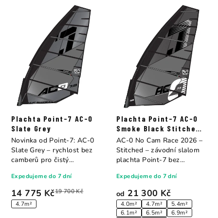
Plachta Point-7 AC-0
Plachta Point-7 AC-0
Slate Grey
Smoke Black Stitched
Construction
Novinka od Point-7: AC-0
AC-0 No Cam Race 2026 –
Slate Grey – rychlost bez
Stitched – závodní slalom
camberů pro čistý
plachta Point-7 bez
slalomový...
camberů. Sedm...
Expedujeme do 7 dní
Expedujeme do 7 dní
14 775 Kč
19 700 Kč
21 300 Kč
od
4.7m²
4.0m²
4.7m²
5.4m²
6.1m²
6.5m²
6.9m²