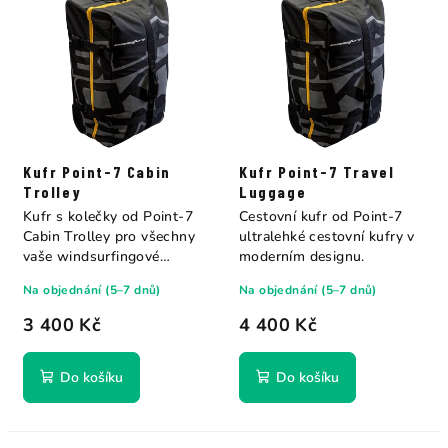
Kufr Point-7 Cabin
Kufr Point-7 Travel
Trolley
Luggage
Kufr s kolečky od Point-7
Cestovní kufr od Point-7
Cabin Trolley pro všechny
ultralehké cestovní kufry v
vaše windsurfingové
moderním designu.
doplňky,...
Na objednání (5–7 dnů)
Na objednání (5–7 dnů)
3 400 Kč
4 400 Kč
Do košíku
Do košíku