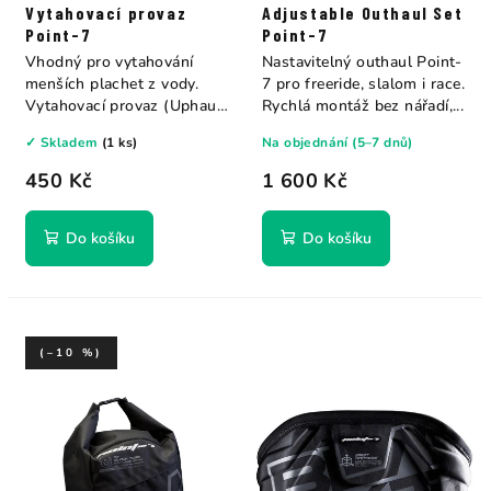
k
Vytahovací provaz
Adjustable Outhaul Set
t
t
Point-7
Point-7
ů
ů
Vhodný pro vytahování
Nastavitelný outhaul Point-
menších plachet z vody.
7 pro freeride, slalom i race.
Vytahovací provaz (Uphaul
Rychlá montáž bez nářadí,...
Rope) je méně...
✓ Skladem
(1 ks)
Na objednání (5–7 dnů)
450 Kč
1 600 Kč
Do košíku
Do košíku
(–10 %)