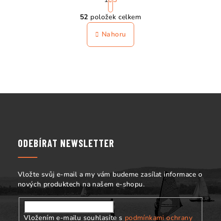
t
O
r
52
položek celkem
á
v
n
l
Nahoru
k
á
o
d
v
a
á
n
c
í
í
Z
p
r
á
v
p
k
a
ODEBÍRAT NEWSLETTER
y
t
v
í
ý
Vložte svůj e-mail a my vám budeme zasílat informace o
p
nových produktech na našem e-shopu.
i
s
u
Vložením e-mailu souhlasíte s
podmínkami ochrany