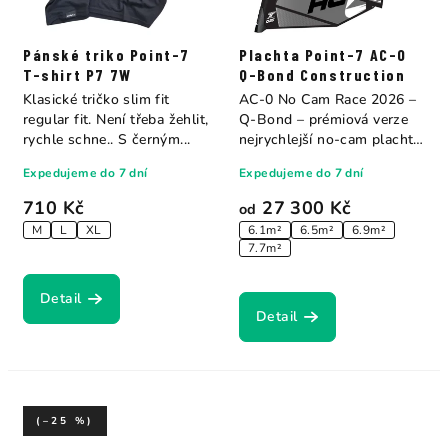
Pánské triko Point-7
Plachta Point-7 AC-0
T-shirt P7 7W
Q-Bond Construction
Klasické tričko slim fit
AC-0 No Cam Race 2026 –
regular fit. Není třeba žehlit,
Q-Bond – prémiová verze
rychle schne.. S černým...
nejrychlejší no-cam plachty
na světě....
Expedujeme do 7 dní
Expedujeme do 7 dní
710 Kč
27 300 Kč
od
M
L
XL
6.1m²
6.5m²
6.9m²
7.7m²
Detail
Detail
(–25 %)