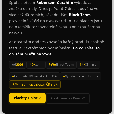
Spolu s otcem
Robertem Cucchim
vybudoval
značku od nuly. Dnes je Point-7 distribuována ve
více než 40 zemích, závodní tým
Black Team
pravidelně vítězí na PWA World Tour a plachty jsou
na okamžik rozpoznatelné svou ikonickou černou
barvou.
Andrea sám dodnes závodí a každý produkt osobně
testuje v extrémních podmínkách.
Co koupíte, to
on sám přežil na vodě.
od
2006
40+
zemí
PWA
Black Team
14×
IT mistr
●
Lamináty UV resistant z USA
●
Výroba Itálie + Evropa
★
Výhradní distributor ČR a SR
Plachty Point-7
Příslušenství Point-7