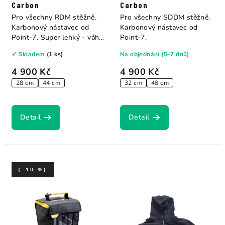
Carbon
Carbon
Pro všechny RDM stěžně.
Pro všechny SDDM stěžně.
Karbonový nástavec od
Karbonový nástavec od
Point-7. Super lehký - váha
Point-7.
pouhých 450g!...
✓ Skladem
(1 ks)
Na objednání (5–7 dnů)
4 900 Kč
4 900 Kč
28 cm
44 cm
32 cm
48 cm
Detail
Detail
(–10 %)