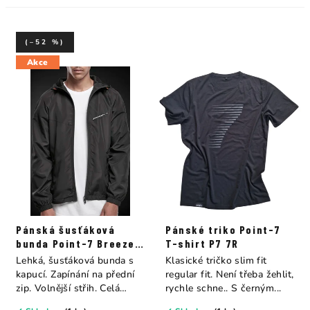
(–52 %)
Akce
Pánská šusťáková
Pánské triko Point-7
bunda Point-7 Breeze
T-shirt P7 7R
Jacket
Lehká, šusťáková bunda s
Klasické tričko slim fit
kapucí. Zapínání na přední
regular fit. Není třeba žehlit,
zip. Volnější střih. Celá
rychle schne.. S černým...
bunda lze...