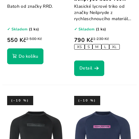
S/S
Batoh od značky RRD.
Klasické lycrové triko od
značky Neilpryde z
rychleschnoucího materiálu,
které skvěle...
✓ Skladem
(1 ks)
✓ Skladem
(1 ks)
550 Kč
2 500 Kč
790 Kč
1 230 Kč
XS
S
M
L
XL
Do košíku
Detail
(–10 %)
(–10 %)