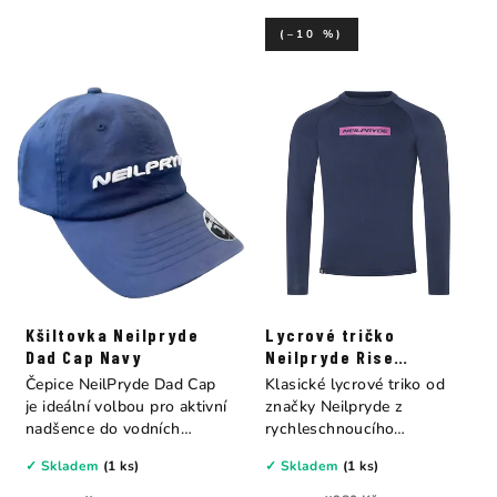
(–10 %)
Kšiltovka Neilpryde
Lycrové tričko
Dad Cap Navy
Neilpryde Rise
Rashguard L/S
Čepice NeilPryde Dad Cap
Klasické lycrové triko od
je ideální volbou pro aktivní
značky Neilpryde z
nadšence do vodních
rychleschnoucího
sportů. Je...
materiálu,...
✓ Skladem
(1 ks)
✓ Skladem
(1 ks)