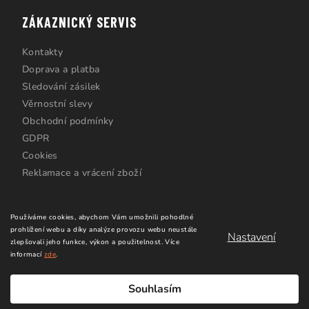
ZÁKAZNICKÝ SERVIS
Kontakty
Doprava a platba
Sledování zásilek
Věrnostní slevy
Obchodní podmínky
GDPR
Cookies
Reklamace a vrácení zboží
Používáme cookies, abychom Vám umožnili pohodlné
prohlížení webu a díky analýze provozu webu neustále
Nastavení
zlepšovali jeho funkce, výkon a použitelnost.
Více
informací
zde
.
Copyright 2026
Windsurfing Karlín.cz
. Všechna práva
vyhrazena.
Upravit nastavení cookies
Souhlasím
Vytvořil Shoptet