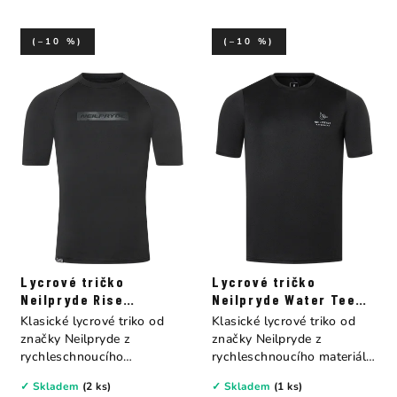
(–10 %)
(–10 %)
Lycrové tričko
Lycrové tričko
Neilpryde Rise
Neilpryde Water Tee
Rashguard S/S
S/S
Klasické lycrové triko od
Klasické lycrové triko od
značky Neilpryde z
značky Neilpryde z
rychleschnoucího
rychleschnoucího materiálu,
materiálu,...
které skvěle...
✓ Skladem
(2 ks)
✓ Skladem
(1 ks)