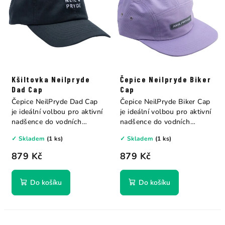
Kšiltovka Neilpryde
Čepice Neilpryde Biker
Dad Cap
Cap
Čepice NeilPryde Dad Cap
Čepice NeilPryde Biker Cap
je ideální volbou pro aktivní
je ideální volbou pro aktivní
nadšence do vodních
nadšence do vodních
sportů. Je...
sportů. Je...
✓ Skladem
(1 ks)
✓ Skladem
(1 ks)
879 Kč
879 Kč
Do košíku
Do košíku