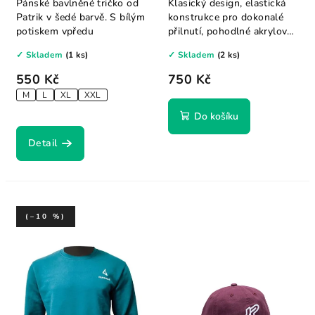
Pánské bavlněné tričko od
Klasický design, elastická
Patrik v šedé barvě. S bílým
konstrukce pro dokonalé
potiskem vpředu
přilnutí, pohodlné akrylové
vlákno....
✓ Skladem
(1 ks)
✓ Skladem
(2 ks)
550 Kč
750 Kč
M
L
XL
XXL
Do košíku
Detail
(–10 %)