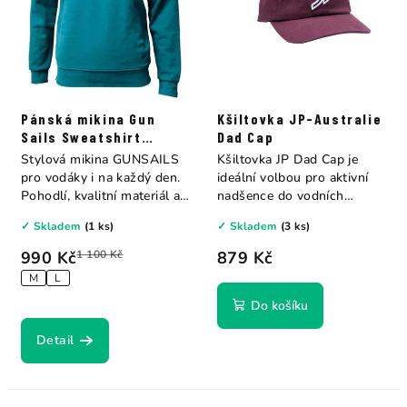
Pánská mikina Gun
Kšiltovka JP-Australie
Sails Sweatshirt
Dad Cap
petrol
Stylová mikina GUNSAILS
Kšiltovka JP Dad Cap je
pro vodáky i na každý den.
ideální volbou pro aktivní
Pohodlí, kvalitní materiál a
nadšence do vodních
čistý...
sportů. Je...
✓ Skladem
(1 ks)
✓ Skladem
(3 ks)
990 Kč
1 100 Kč
879 Kč
M
L
Do košíku
Detail