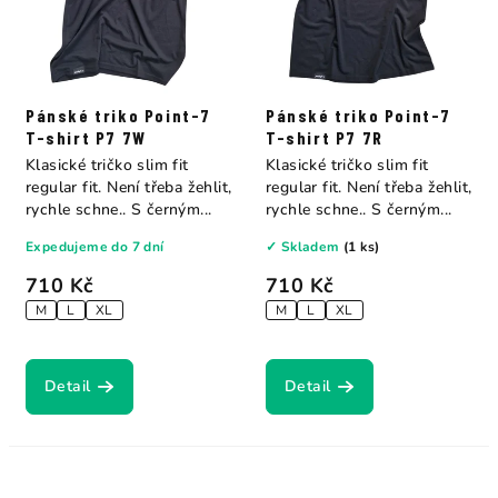
Pánské triko Point-7
Pánské triko Point-7
T-shirt P7 7W
T-shirt P7 7R
Klasické tričko slim fit
Klasické tričko slim fit
regular fit. Není třeba žehlit,
regular fit. Není třeba žehlit,
rychle schne.. S černým...
rychle schne.. S černým...
Expedujeme do 7 dní
✓ Skladem
(1 ks)
710 Kč
710 Kč
M
L
XL
M
L
XL
Detail
Detail