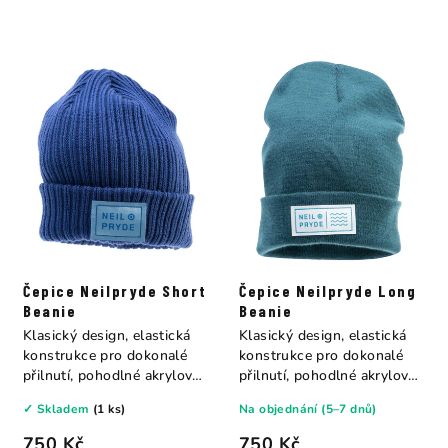
Čepice Neilpryde Short
Čepice Neilpryde Long
Beanie
Beanie
Klasický design, elastická
Klasický design, elastická
konstrukce pro dokonalé
konstrukce pro dokonalé
přilnutí, pohodlné akrylové
přilnutí, pohodlné akrylové
vlákno....
vlákno....
✓ Skladem
(1 ks)
Na objednání (5–7 dnů)
750 Kč
750 Kč