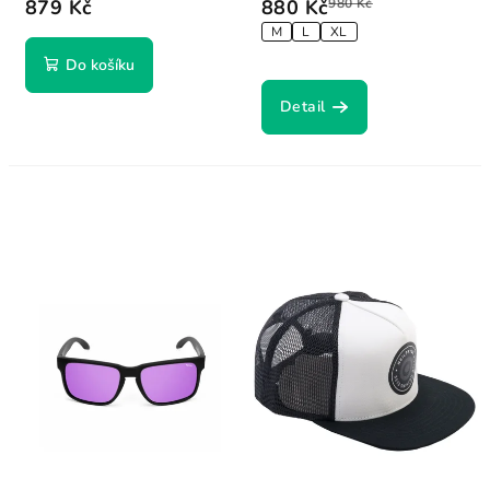
879 Kč
880 Kč
980 Kč
M
L
XL
Do košíku
Detail