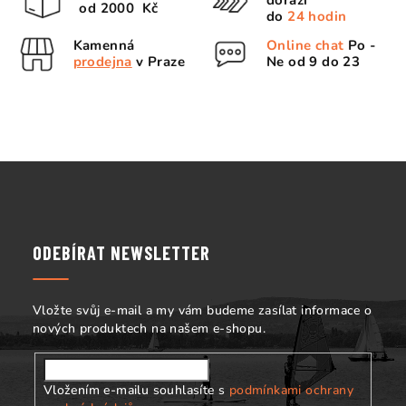
dorazí
í
od 2000 Kč
í
do
24 hodin
p
Kamenná
Online chat
Po -
r
prodejna
v Praze
Ne od 9 do 23
v
k
y
v
ý
Z
p
á
i
s
p
u
a
ODEBÍRAT NEWSLETTER
t
í
Vložte svůj e-mail a my vám budeme zasílat informace o
nových produktech na našem e-shopu.
Vložením e-mailu souhlasíte s
podmínkami ochrany