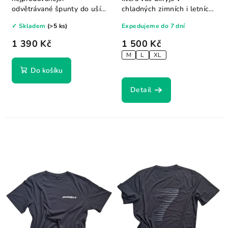
odvětrávané špunty do uší
chladných zimních i letních
na světě. Blokují vodu, ale...
chvílích.
✓ Skladem
(>5 ks)
Expedujeme do 7 dní
1 390 Kč
1 500 Kč
M
L
XL
Do košíku
Detail