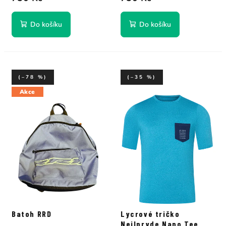
Do košíku
Do košíku
(–78 %)
(–35 %)
Akce
Batoh RRD
Lycrové tričko
Neilpryde Nano Tee