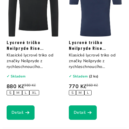
Lycrové tričko
Lycrové tričko
Neilpryde Rise
Neilpryde Rise
Rashguard L/S
Rashguard S/S
Klasické lycrové triko od
Klasické lycrové triko od
značky Neilpryde z
značky Neilpryde z
rychleschnoucího
rychleschnoucího
materiálu,...
materiálu,...
✓ Skladem
✓ Skladem
(2 ks)
880 Kč
980 Kč
770 Kč
860 Kč
S
M
L
XL
S
M
L
Detail
Detail