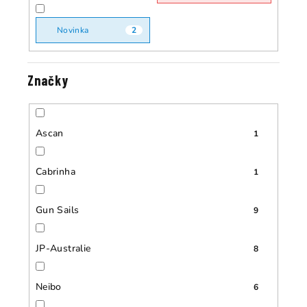
k
k
t
Novinka
2
t
ů
ů
Značky
Ascan
1
Cabrinha
1
Gun Sails
9
JP-Australie
8
Neibo
6