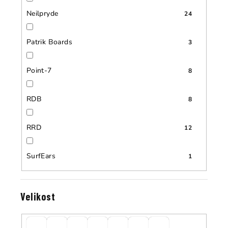
Neilpryde
24
Patrik Boards
3
Point-7
8
RDB
8
RRD
12
SurfEars
1
Velikost