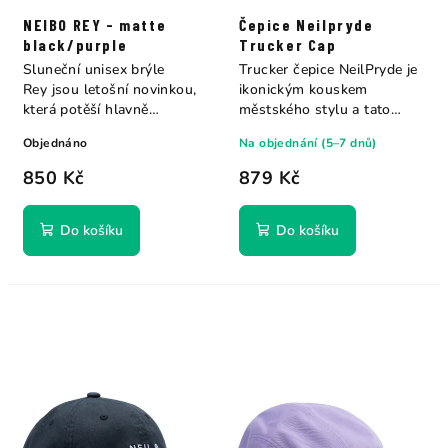
NEIBO REY - matte
Čepice Neilpryde
black/purple
Trucker Cap
Sluneční unisex brýle
Trucker čepice NeilPryde je
Rey jsou letošní novinkou,
ikonickým kouskem
která potěší hlavně
městského stylu a tato
fanoušky...
verze s panely z...
Objednáno
Na objednání (5–7 dnů)
850 Kč
879 Kč
Do košíku
Do košíku