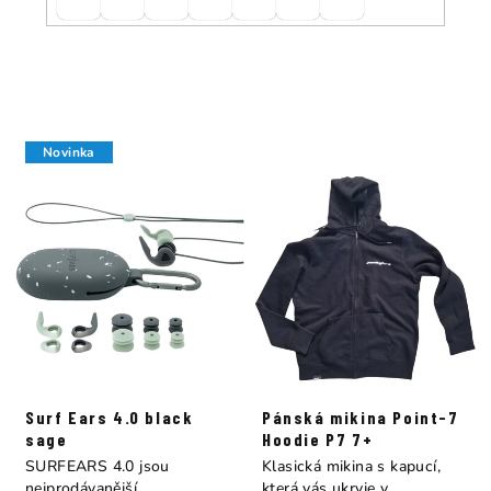
Novinka
Surf Ears 4.0 black
Pánská mikina Point-7
sage
Hoodie P7 7+
SURFEARS 4.0 jsou
Klasická mikina s kapucí,
nejprodávanější
která vás ukryje v