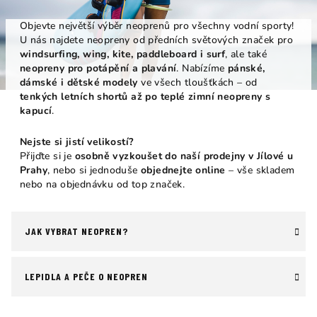
Objevte největší výběr neoprenů pro všechny vodní sporty!
U nás najdete neopreny od předních světových značek pro
windsurfing, wing, kite, paddleboard i surf
, ale také
neopreny pro potápění a plavání
. Nabízíme
pánské,
dámské i dětské modely
ve všech tloušťkách – od
tenkých letních shortů až po teplé zimní neopreny s
kapucí
.
Nejste si jistí velikostí?
Přijďte si je
osobně vyzkoušet do naší prodejny v Jílové u
Prahy
, nebo si jednoduše
objednejte online
– vše skladem
nebo na objednávku od top značek.
JAK VYBRAT NEOPREN?
LEPIDLA A PEČE O NEOPREN