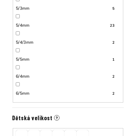
5/3mm
5
5/4mm
23
5/4/3mm
2
5/5mm
1
6/4mm
2
6/5mm
2
Dětská velikost
?