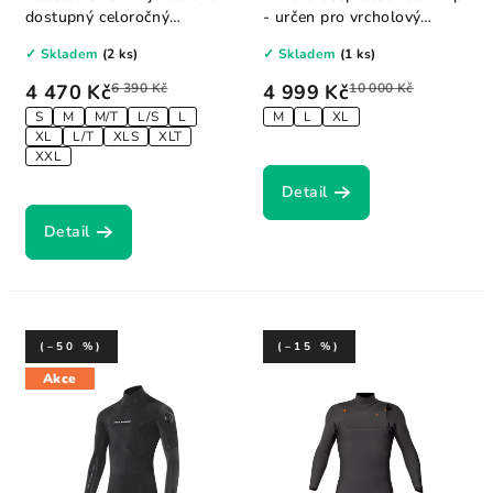
dostupný celoročný
- určen pro vrcholový
neopren s vysokou...
výkon a...
✓ Skladem
(2 ks)
✓ Skladem
(1 ks)
4 470 Kč
6 390 Kč
4 999 Kč
10 000 Kč
S
M
M/T
L/S
L
M
L
XL
XL
L/T
XLS
XLT
XXL
Detail
Detail
(–50 %)
(–15 %)
Akce