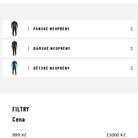
PÁNSKÉ NEOPRÉNY
DÁMSKÉ NEOPRÉNY
DĚTSKÉ NEOPRÉNY
Ř
a
V
z
ý
e
p
Cena
n
i
í
s
999
Kč
13000
Kč
p