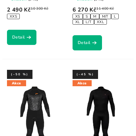
2 490 Kč
10 300 Kč
6 270 Kč
11 400 Kč
XXS
XS
S
M
M/T
L
XL
L/T
XXL
Detail
Detail
(–50 %)
(–45 %)
Akce
Akce