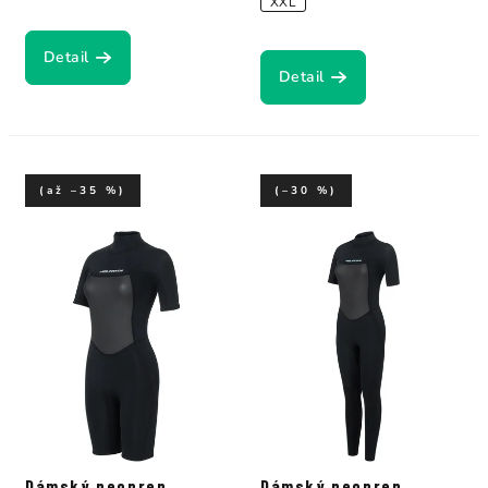
XXL
Detail
Detail
(až –35 %)
(–30 %)
Dámský neopren
Dámský neopren