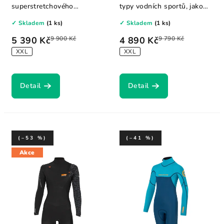
superstretchového
typy vodních sportů, jako
neoprenu z vápence, v...
je...
✓ Skladem
(1 ks)
✓ Skladem
(1 ks)
5 390 Kč
9 900 Kč
4 890 Kč
9 790 Kč
XXL
XXL
Detail
Detail
(–53 %)
(–41 %)
Akce