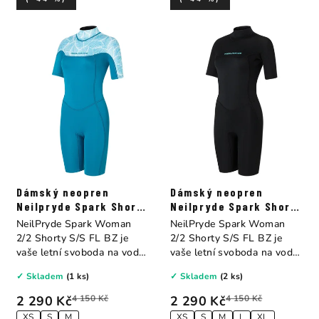
Dámský neopren
Dámský neopren
Neilpryde Spark Short
Neilpryde Spark Short
B/Z 2/2
B/Z 2/2
NeilPryde Spark Woman
NeilPryde Spark Woman
2/2 Shorty S/S FL BZ je
2/2 Shorty S/S FL BZ je
vaše letní svoboda na vodě!
vaše letní svoboda na vodě!
Když je...
Když je...
✓ Skladem
(1 ks)
✓ Skladem
(2 ks)
2 290 Kč
4 150 Kč
2 290 Kč
4 150 Kč
XS
S
M
XS
S
M
L
XL