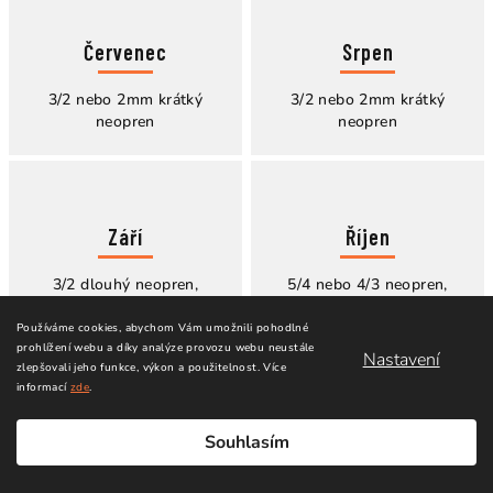
Červenec
Srpen
3/2 nebo 2mm krátký
3/2 nebo 2mm krátký
neopren
neopren
Září
Říjen
3/2 dlouhý neopren,
5/4 nebo 4/3 neopren,
občas 4/3
boty a rukavice
Používáme cookies, abychom Vám umožnili pohodlné
prohlížení webu a díky analýze provozu webu neustále
Nastavení
zlepšovali jeho funkce, výkon a použitelnost.
Více
informací
zde
.
Listopad
Prosinec
Souhlasím
5/4 neopren, boty a
5/4 neopren, boty,
rukavice
rukavice a kukla