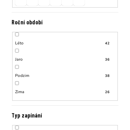
Roční období
Léto
42
Jaro
36
Podzim
38
Zima
26
Typ zapínání