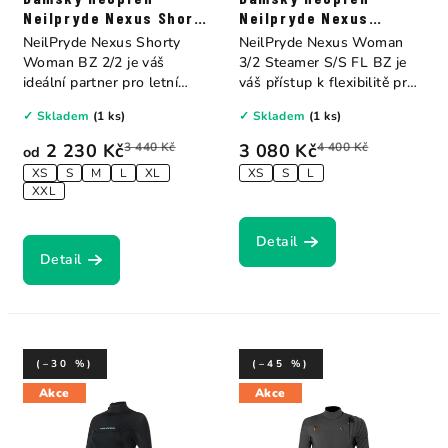
Neilpryde Nexus Short
Neilpryde Nexus
B/Z 2/2
Steamer B/Z 3/2
NeilPryde Nexus Shorty
NeilPryde Nexus Woman
Woman BZ 2/2 je váš
3/2 Steamer S/S FL BZ je
ideální partner pro letní
váš přístup k flexibilitě pro
vodní...
jarní a...
✓ Skladem
(1 ks)
✓ Skladem
(1 ks)
2 230 Kč
3 440 Kč
3 080 Kč
4 400 Kč
od
XS
S
M
L
XL
XS
S
L
XXL
Detail
Detail
(–30 %)
(–45 %)
Akce
Akce