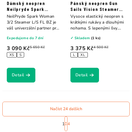
Dámský neopren
Pánský neopren Gun
Neilpryde Spark
Sails Vision Steamer
Steamer B/Z 3/2
B/Z 3.5
NeilPryde Spark Woman
Vysoce elastický neopren s
3/2 Steamer L/S FL BZ je
krátkými rukávy a dlouhými
váš univerzální partner pro
nohama. S lepenými švy.
jaro, léto a...
Dvojitý...
Expedujeme do 7 dní
✓ Skladem
(1 ks)
3 090 Kč
5 650 Kč
3 375 Kč
4 500 Kč
XS
S
L
XL
Detail
Detail
Načíst 24 dalších
S
t
1
4
O
r