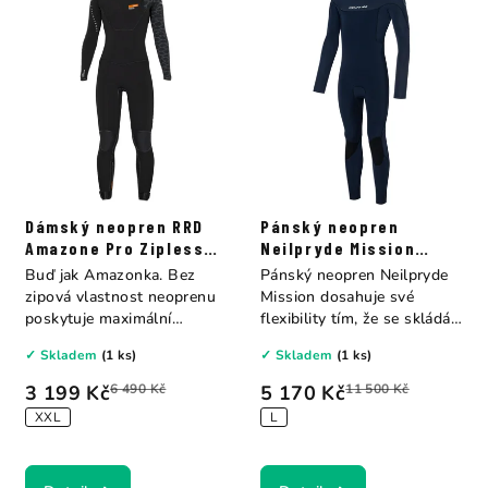
Dámský neopren RRD
Pánský neopren
Amazone Pro Zipless
Neilpryde Mission
4/3
Fullsuit B/Z 5/4
Buď jak Amazonka. Bez
Pánský neopren Neilpryde
zipová vlastnost neoprenu
Mission dosahuje své
poskytuje maximální
flexibility tím, že se skládá
svobodu a...
z...
✓ Skladem
(1 ks)
✓ Skladem
(1 ks)
3 199 Kč
6 490 Kč
5 170 Kč
11 500 Kč
XXL
L