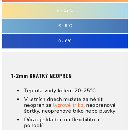
9 - 12°C
6 - 9°C
0 - 6°C
1-2mm KRÁTKÝ NEOPREN
Teplota vody kolem 20-25
°
C
V letních dnech můžete zaměnit
neopren za
lycrové triko,
neoprenové
šortky, neoprenové triko nebo plavky
Důraz je kladen na flexibilitu a
pohodlí