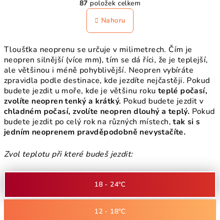
87
položek celkem
á
v
n
l
Nahoru
k
á
o
d
v
Tloušťka neoprenu se určuje v milimetrech. Čím je
a
á
neopren silnější (více mm), tím se dá říci, že je teplejší,
n
c
ale většinou i méně pohyblivější. Neopren vybíráte
í
í
zpravidla podle destinace, kde jezdíte nejčastěji. Pokud
p
budete jezdit u moře, kde je většinu roku
teplé počasí,
r
zvolíte neopren tenký a krátký
.
Pokud budete jezdit v
v
chladném počasí, zvolíte neopren dlouhý a teplý.
Pokud
k
budete jezdit po celý rok na různých místech,
tak si s
y
jedním neoprenem pravděpodobně nevystačíte.
v
ý
Zvol teplotu při které budeš jezdit:
p
i
18 - 24°C
s
u
12 - 18°C