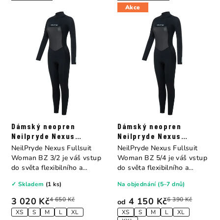
Akce
Dámský neopren
Dámský neopren
Neilpryde Nexus
Neilpryde Nexus
Fullsuit B/Z 3/2
Fullsuit B/Z 5/4
NeilPryde Nexus Fullsuit
NeilPryde Nexus Fullsuit
Woman BZ 3/2 je váš vstup
Woman BZ 5/4 je váš vstup
do světa flexibilního a
do světa flexibilního a
pohodlného...
pohodlného...
✓ Skladem
(1 ks)
Na objednání (5–7 dnů)
3 020 Kč
4 650 Kč
4 150 Kč
6 390 Kč
od
XS
S
M
L
XL
XS
S
M
L
XL