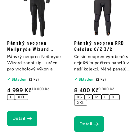
Pánský neopren
Pánský neopren RRD
Neilpryde Wizard
Celsius C/Z 3/2
Fullsuit B/Z 5/4
Pánský neopren Neilpryde
Celsie neopren vyrobené s
Wizard zadní zip - určen
nejnižším počtem panelů v
pro vrcholový výkon a
naší kolekci. Méně panelů
vyrobený z...
znamená...
✓ Skladem
(1 ks)
✓ Skladem
(2 ks)
4 999 Kč
10 000 Kč
8 400 Kč
9 900 Kč
L
XXL
XS
S
M
L
XL
XXL
Detail
Detail