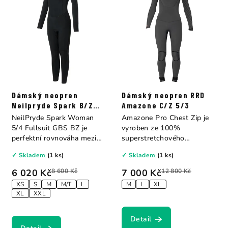
Dámský neopren
Dámský neopren RRD
Neilpryde Spark B/Z
Amazone C/Z 5/3
5/4
NeilPryde Spark Woman
Amazone Pro Chest Zip je
5/4 Fullsuit GBS BZ je
vyroben ze 100%
perfektní rovnováha mezi
superstretchového
výkonem a cenou...
neoprenu z vápence, v...
✓ Skladem
(1 ks)
✓ Skladem
(1 ks)
6 020 Kč
8 600 Kč
7 000 Kč
12 800 Kč
XS
S
M
M/T
L
M
L
XL
XL
XXL
Detail