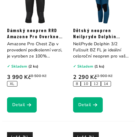
Dámský neopren RRD
Dětský neopren
Amazone Pro Overknee
Neilpryde Dolphin
C/Z 4/3
Fullsuit B/Z 3/2
Amazone Pro Chest Zip v
NeilPryde Dolphin 3/2
provedení podkolenní verzi,
Fullsuit BZ FL je ideální
je vyroben ze 100%...
celoroční neopren pro vaše
děti!...
✓ Skladem
(2 ks)
✓ Skladem
(1 ks)
3 990 Kč
8 500 Kč
2 290 Kč
3 900 Kč
XL
8
10
12
14
Detail
Detail
(–44 %)
(–44 %)