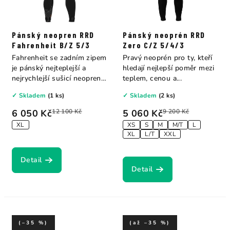
Pánský neopren RRD
Pánský neoprén RRD
Fahrenheit B/Z 5/3
Zero C/Z 5/4/3
Fahrenheit se zadním zipem
Pravý neoprén pro ty, kteří
je pánský nejteplejší a
hledají nejlepší poměr mezi
nejrychlejší sušicí neopren v
teplem, cenou a...
našem...
✓ Skladem
(1 ks)
✓ Skladem
(2 ks)
6 050 Kč
12 100 Kč
5 060 Kč
9 200 Kč
XL
XS
S
M
M/T
L
XL
L/T
XXL
Detail
Detail
(–35 %)
(až –35 %)