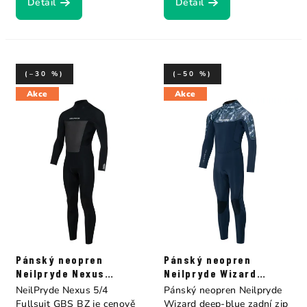
Detail
Detail
(–30 %)
(–50 %)
Akce
Akce
Pánský neopren
Pánský neopren
Neilpryde Nexus
Neilpryde Wizard
Fullsuit B/Z 5/4
Fullsuit B/Z 5/4
NeilPryde Nexus 5/4
Pánský neopren Neilpryde
Fullsuit GBS BZ je cenově
Wizard deep-blue zadní zip