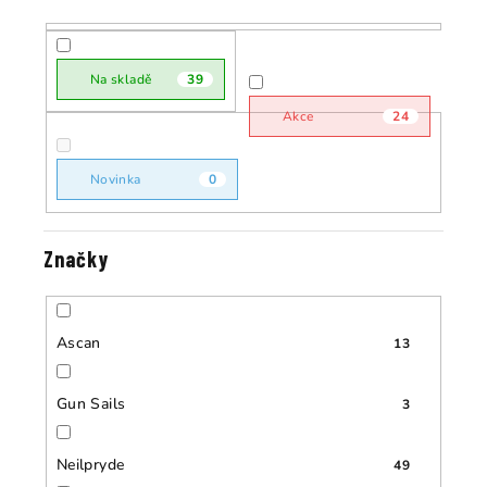
p
r
r
o
o
Na skladě
39
d
d
u
Akce
24
u
k
k
t
Novinka
0
t
ů
ů
Značky
Ascan
13
Gun Sails
3
Neilpryde
49