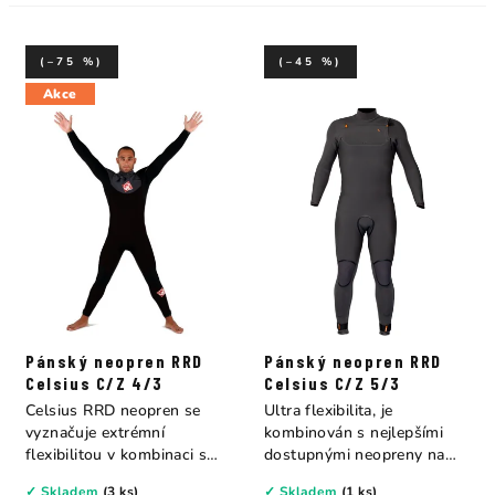
(–75 %)
(–45 %)
Akce
Pánský neopren RRD
Pánský neopren RRD
Celsius C/Z 4/3
Celsius C/Z 5/3
Celsius RRD neopren se
Ultra flexibilita, je
vyznačuje extrémní
kombinován s nejlepšími
flexibilitou v kombinaci s
dostupnými neopreny na
nejlepšími...
trhu. Plně...
✓ Skladem
(3 ks)
✓ Skladem
(1 ks)