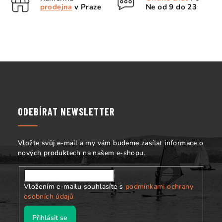
r
prodejna
v Praze
Ne od 9 do 23
v
k
y
v
ý
Z
p
á
i
s
p
u
a
ODEBÍRAT NEWSLETTER
t
í
Vložte svůj e-mail a my vám budeme zasílat informace o
nových produktech na našem e-shopu.
Vložením e-mailu souhlasíte s
podmínkami ochrany
osobních údajů
Přihlásit se