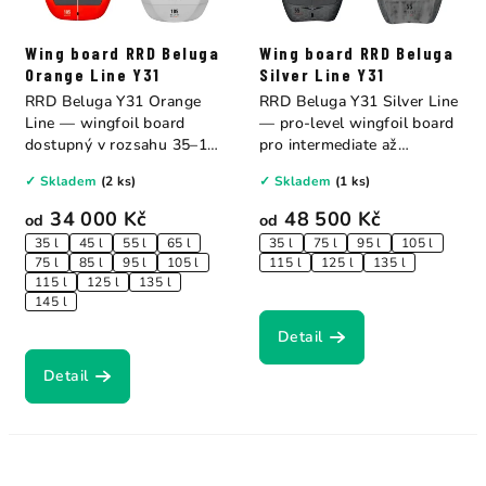
Wing board RRD Beluga
Wing board RRD Beluga
Orange Line Y31
Silver Line Y31
RRD Beluga Y31 Orange
RRD Beluga Y31 Silver Line
Line — wingfoil board
— pro-level wingfoil board
dostupný v rozsahu 35–145
pro intermediate až
litrů pro každý...
advanced...
✓ Skladem
(2 ks)
✓ Skladem
(1 ks)
34 000 Kč
48 500 Kč
od
od
35 l
45 l
55 l
65 l
35 l
75 l
95 l
105 l
75 l
85 l
95 l
105 l
115 l
125 l
135 l
115 l
125 l
135 l
145 l
Detail
Detail