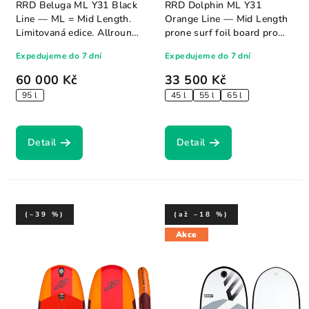
RRD Beluga ML Y31 Black
RRD Dolphin ML Y31
Line — ML = Mid Length.
Orange Line — Mid Length
Limitovaná edice. Allround
prone surf foil board pro
wingfoil...
pumping a vlny....
Expedujeme do 7 dní
Expedujeme do 7 dní
60 000 Kč
33 500 Kč
95 l
45 l
55 l
65 l
Detail
Detail
(–39 %)
(až –18 %)
Akce