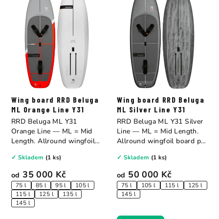
Wing board RRD Beluga
Wing board RRD Beluga
ML Orange Line Y31
ML Silver Line Y31
RRD Beluga ML Y31
RRD Beluga ML Y31 Silver
Orange Line — ML = Mid
Line — ML = Mid Length.
Length. Allround wingfoil
Allround wingfoil board pro
board pro freeride,...
freeride,...
✓ Skladem
(1 ks)
✓ Skladem
(1 ks)
35 000 Kč
50 000 Kč
od
od
75 l
85 l
95 l
105 l
75 l
105 l
115 l
125 l
115 l
125 l
135 l
145 l
145 l