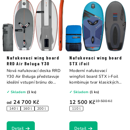
Nafukovací wing board
Nafukovací wing board
RRD Air Beluga Y30
STX iFoil
Nová nafukovací deska RRD
Moderní nafukovací
Y30 Air Beluga představuje
wingfoil board STX i-Foil
ideální vstupní bránu do
kombinuje tvar klasických
světa...
foilboardů s...
✓ Skladem
(1 ks)
✓ Skladem
(1 ks)
24 700 Kč
12 500 Kč
19 500 Kč
od
140 l
160 l
200 l
110 l
Detail
Detail