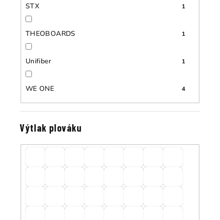
STX
1
THEOBOARDS
1
Unifiber
1
WE ONE
4
Výtlak plováku