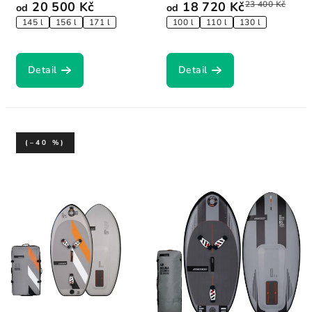
20 500 Kč
18 720 Kč
23 400 Kč
od
od
145 l
156 l
171 l
100 l
110 l
130 l
Detail
Detail
(–40 %)