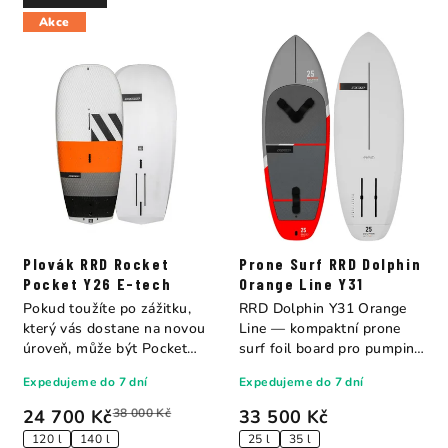
Akce
Plovák RRD Rocket
Prone Surf RRD Dolphin
Pocket Y26 E-tech
Orange Line Y31
Pokud toužíte po zážitku,
RRD Dolphin Y31 Orange
který vás dostane na novou
Line — kompaktní prone
úroveň, může být Pocket
surf foil board pro pumping
Rocket Y26...
a vlny....
Expedujeme do 7 dní
Expedujeme do 7 dní
24 700 Kč
38 000 Kč
33 500 Kč
120 l
140 l
25 l
35 l