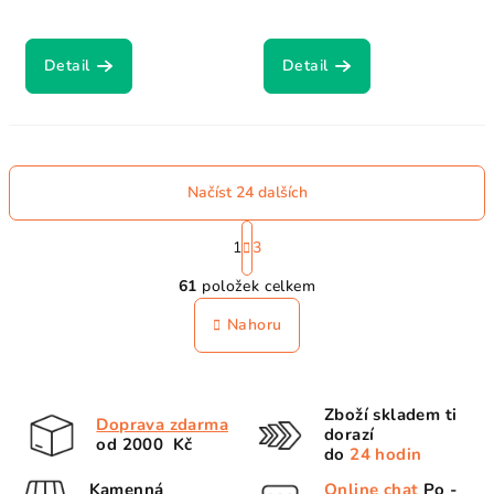
Detail
Detail
Načíst 24 dalších
S
t
1
3
O
r
61
položek celkem
á
v
n
l
Nahoru
k
á
o
d
v
a
á
Zboží skladem ti
n
c
Doprava zdarma
dorazí
í
od 2000 Kč
í
do
24 hodin
p
Kamenná
Online chat
Po -