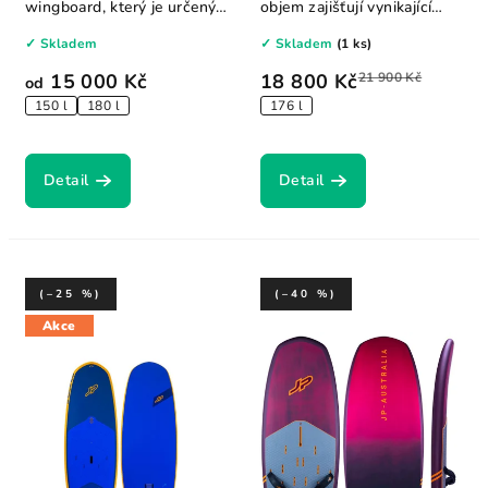
wingboard, který je určený
objem zajišťují vynikající
pro jezdce do...
stabilitu...
✓ Skladem
✓ Skladem
(1 ks)
15 000 Kč
18 800 Kč
21 900 Kč
od
150 l
180 l
176 l
Detail
Detail
(–25 %)
(–40 %)
Akce