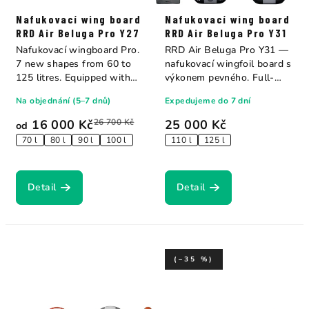
Nafukovací wing board
Nafukovací wing board
RRD Air Beluga Pro Y27
RRD Air Beluga Pro Y31
Nafukovací wingboard Pro.
RRD Air Beluga Pro Y31 —
7 new shapes from 60 to
nafukovací wingfoil board s
125 litres. Equipped with
výkonem pevného. Full-
the...
carbon deska...
Na objednání (5–7 dnů)
Expedujeme do 7 dní
16 000 Kč
26 700 Kč
25 000 Kč
od
70 l
80 l
90 l
100 l
110 l
125 l
Detail
Detail
(–35 %)