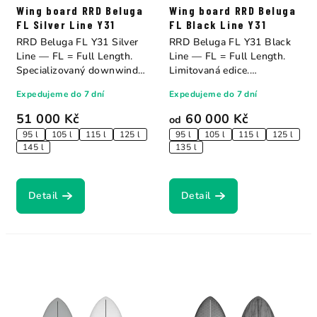
Wing board RRD Beluga
Wing board RRD Beluga
FL Silver Line Y31
FL Black Line Y31
RRD Beluga FL Y31 Silver
RRD Beluga FL Y31 Black
Line — FL = Full Length.
Line — FL = Full Length.
Specializovaný downwind a
Limitovaná edice.
light wind...
Specializovaný...
Expedujeme do 7 dní
Expedujeme do 7 dní
51 000 Kč
60 000 Kč
od
95 l
105 l
115 l
125 l
95 l
105 l
115 l
125 l
145 l
135 l
Detail
Detail