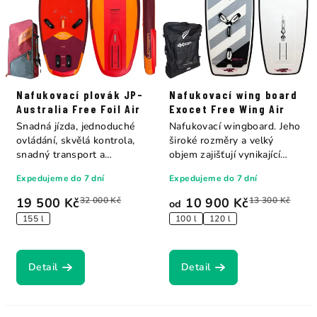
Nafukovací plovák JP-
Nafukovací wing board
Australia Free Foil Air
Exocet Free Wing Air
Snadná jízda, jednoduché
Nafukovací wingboard. Jeho
ovládání, skvělá kontrola,
široké rozměry a velký
snadný transport a
objem zajišťují vynikající
skladování v...
stabilitu...
Expedujeme do 7 dní
Expedujeme do 7 dní
19 500 Kč
32 000 Kč
10 900 Kč
13 300 Kč
od
155 l
100 l
120 l
Detail
Detail