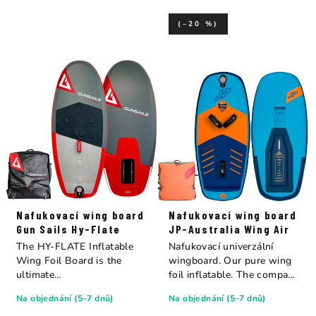
(–20 %)
Nafukovací wing board
Nafukovací wing board
Gun Sails Hy-Flate
JP-Australia Wing Air
The HY-FLATE Inflatable
Nafukovací univerzální
Wing Foil Board is the
wingboard. Our pure wing
ultimate
foil inflatable. The compact
combination of packing...
hull...
Na objednání (5–7 dnů)
Na objednání (5–7 dnů)