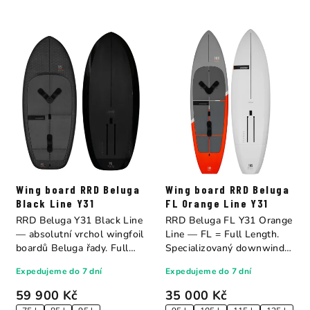
Wing board RRD Beluga
Wing board RRD Beluga
Black Line Y31
FL Orange Line Y31
RRD Beluga Y31 Black Line
RRD Beluga FL Y31 Orange
— absolutní vrchol wingfoil
Line — FL = Full Length.
boardů Beluga řady. Full
Specializovaný downwind a
carbon...
light wind...
Expedujeme do 7 dní
Expedujeme do 7 dní
59 900 Kč
35 000 Kč