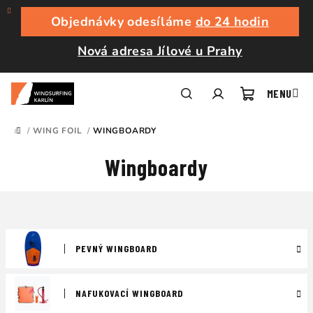
Přejít
na
Objednávky odesíláme
do 24 hodin
obsah
Nová adresa Jílové u Prahy
Nákupní
Hledat
Přihlášení
/
WING FOIL
/
WINGBOARDY
DOMŮ
košík
Wingboardy
PEVNÝ WINGBOARD
NAFUKOVACÍ WINGBOARD