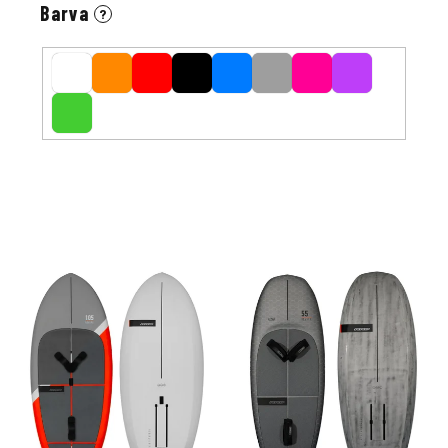
Barva
?