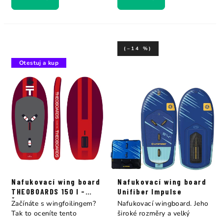
(–14 %)
Otestuj a kup
Nafukovací wing board
Nafukovací wing board
THEOBOARDS 150 l -
Unifiber Impulse
Červený
Začínáte s wingfoilingem?
Nafukovací wingboard. Jeho
Tak to oceníte tento
široké rozměry a velký