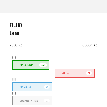
Ř
a
V
z
ý
e
p
Cena
n
i
í
s
7500
Kč
63000
Kč
p
p
r
r
o
o
Na skladě
12
d
d
u
Akce
9
u
k
k
t
Novinka
0
t
ů
ů
Otestuj a kup
1