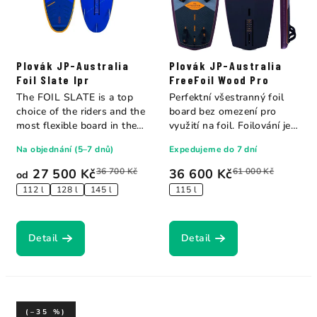
Plovák JP-Australia
Plovák JP-Australia
Foil Slate Ipr
FreeFoil Wood Pro
The FOIL SLATE is a top
Perfektní všestranný foil
choice of the riders and the
board bez omezení pro
most flexible board in the
využití na foil. Foilování je s
market...
tímto...
Na objednání (5–7 dnů)
Expedujeme do 7 dní
27 500 Kč
36 700 Kč
36 600 Kč
61 000 Kč
od
112 l
128 l
145 l
115 l
Detail
Detail
(–35 %)