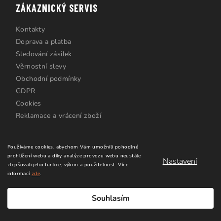
ZÁKAZNICKÝ SERVIS
Kontakty
Doprava a platba
Sledování zásilek
Věrnostní slevy
Obchodní podmínky
GDPR
Cookies
Reklamace a vrácení zboží
Používáme cookies, abychom Vám umožnili pohodlné
prohlížení webu a díky analýze provozu webu neustále
Nastavení
zlepšovali jeho funkce, výkon a použitelnost.
Více
informací
zde
.
Copyright 2026
Windsurfing Karlín.cz
. Všechna práva
vyhrazena.
Upravit nastavení cookies
Souhlasím
Vytvořil Shoptet