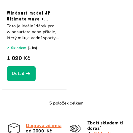
Windsurf model JP
Ultimate wave +
Neilpryde Combat
Toto je ideální dárek pro
windsurfera nebo přítele,
který miluje vodní sporty.
Nemáte...
✓ Skladem
(1 ks)
1 090 Kč
Detail
5
položek celkem
O
v
l
Zboží skladem ti
Doprava zdarma
á
dorazí
od 2000 Kč