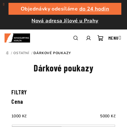
Přejít
na
Objednávky odesíláme
do 24 hodin
obsah
Nová adresa Jílové u Prahy
Nákupní
Hledat
Přihlášení
/
OSTATNÍ
/
DÁRKOVÉ POUKAZY
DOMŮ
košík
Dárkové poukazy
Ř
a
V
z
ý
e
p
Cena
n
i
í
s
1000
Kč
5000
Kč
p
p
r