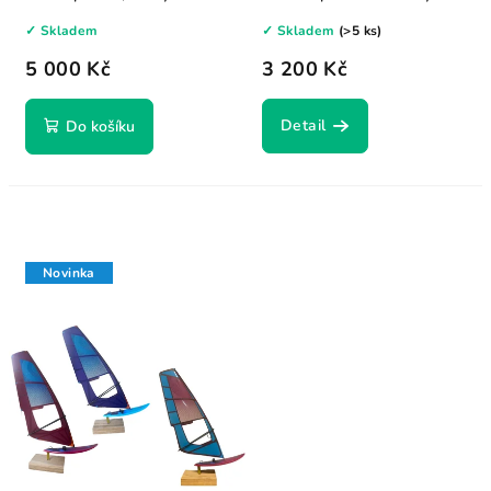
potěšilo?...
pokročilé...
✓ Skladem
✓ Skladem
(>5 ks)
5 000 Kč
3 200 Kč
Detail
Do košíku
Novinka