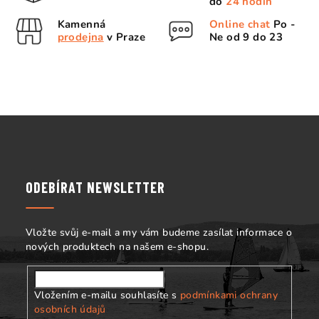
d
do
24 hodin
a
Kamenná
Online chat
Po -
c
prodejna
v Praze
Ne od 9 do 23
í
p
r
v
k
Z
y
á
v
p
ý
p
a
ODEBÍRAT NEWSLETTER
i
t
s
í
u
Vložte svůj e-mail a my vám budeme zasílat informace o
nových produktech na našem e-shopu.
Vložením e-mailu souhlasíte s
podmínkami ochrany
osobních údajů