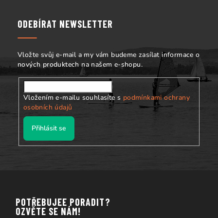
p
a
ODEBÍRAT NEWSLETTER
t
í
Vložte svůj e-mail a my vám budeme zasílat informace o
nových produktech na našem e-shopu.
Vložením e-mailu souhlasíte s
podmínkami ochrany
osobních údajů
Přihlásit se
POTŘEBUJEE PORADIT?
OZVĚTE SE NÁM!