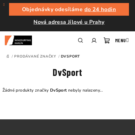
Přejít
na
Objednávky odesíláme
do 24 hodin
obsah
Nová adresa Jílové u Prahy
Nákupní
Hledat
Přihlášení
/
PRODÁVANÉ ZNAČKY
/
DVSPORT
DOMŮ
košík
DvSport
Žádné produkty značky
DvSport
nebyly nalezeny...
Z
á