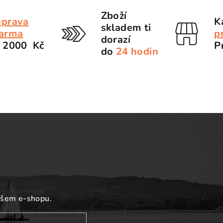
Zboží
prava
K
skladem ti
arma
p
dorazí
 2000 Kč
P
do
24 hodin
ašem e-shopu.