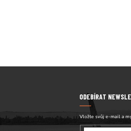
Z
á
p
ODEBÍRAT NEWSL
a
t
Vložte svůj e-mail a 
í