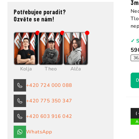
3
Neo
Potřebujee poradit?
Tlo
Ozvěte se nám!
nep
✓ 
59
36
Kolja
Theo
Alča
D
+420 724 000 088
+420 775 350 347
(
+420 603 916 042
A
WhatsApp