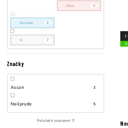
n
ý
Akce
0
n
p
í
Novinka
0
i
p
s
(
A-
7
A
a
p
n
r
Značky
e
o
l
d
Ascan
2
u
k
Neilpryde
5
t
Položek k zobrazení:
7
ů
Ne