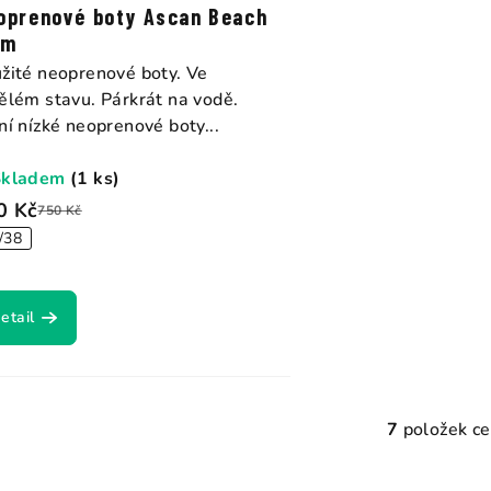
oprenové boty Ascan Beach
mm
žité neoprenové boty. Ve
ělém stavu. Párkrát na vodě.
ní nízké neoprenové boty...
Skladem
(1 ks)
0 Kč
750 Kč
/38
etail
7
položek c
O
v