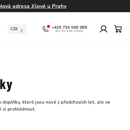
Nová adresa Jílové u Prahy
+420 724 000 088
CZK
Přihlášení
Nák
koší
ňky
 doplňky, které jsou nové z předchozích let, ale ve
í si prohlédnout.