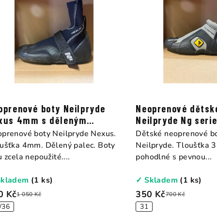
oprenové boty Neilpryde
Neoprenové dětsk
xus 4mm s děleným
lcem
prenové boty Neilpryde Nexus.
Dětské neoprenové bo
ušťka 4mm. Dělený palec. Boty
Neilpryde. Tloušťka 3
u zcela nepoužité....
pohodlné s pevnou...
Skladem
(1 ks)
✓ Skladem
(1 ks)
0 Kč
350 Kč
1 050 Kč
700 Kč
/36
31