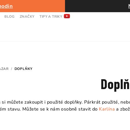
hodin
BLOG
ZNAČKY
TIPY A TRIKY
AZAR
/
DOPLŇKY
Dopl
 si můžete zakoupit i použité doplňky. Párkrát použité, nebo
ém stavu. Můžete se k nám osobně stavit do
Karlína
a zbož