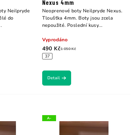
Nexus 4mm
ty Neilpryde
Neoprenové boty Neilpryde Nexus.
ělé do
Tloušťka 4mm. Boty jsou zcela
.
nepoužité. Poslední kusy...
Vyprodáno
490 Kč
1 050 Kč
37
Detail
A-