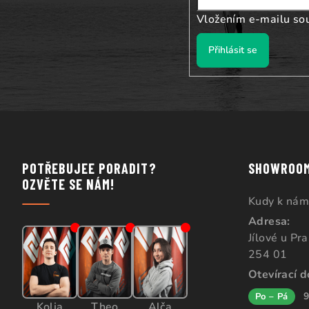
Vložením e-mailu so
Přihlásit se
POTŘEBUJEE PORADIT?
SHOWROO
OZVĚTE SE NÁM!
Kudy k nám
Adresa:
Jílové u Pr
254 01
Otevírací 
9
Po – Pá
Kolja
Theo
Alča