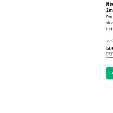
Ne
2
Pou
skv
Let
✓ 
50
37
D