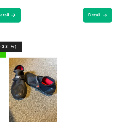
etail
Detail
–33 %)
-