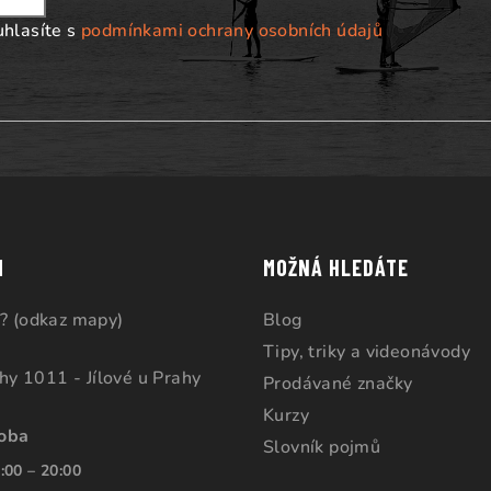
u
uhlasíte s
podmínkami ochrany osobních údajů
M
MOŽNÁ HLEDÁTE
? (odkaz mapy)
Blog
Tipy, triky a videonávody
ahy 1011 - Jílové u Prahy
Prodávané značky
Kurzy
doba
Slovník pojmů
:00 – 20:00