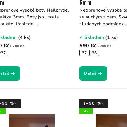
t
mm
5mm
prenové vysoké boty Neilpryde.
Neoprenové vysoké bo
ů
ušťka 3mm. Boty jsou zcela
se suchým zipem. Skv
oužité. Poslední...
studených podmínek...
Skladem
(4 ks)
✓ Skladem
(1 ks)
0 Kč
590 Kč
1 200 Kč
1 200 Kč
/37
37
38
etail
Detail
–53 %)
(–50 %)
-
A-