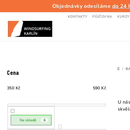
Přejít
Objednávky odesíláme
do 24 
na
obsah
KONTAKTY
PŮJČOVNA
KURZY
P
/
B
DOMŮ
Cena
o
s
350
Kč
590
Kč
t
U nás
skvěl
r
a
Na skladě
6
V