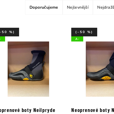
Ř
Doporučujeme
Nejlevnější
Nejdražš
a
z
e
–50 %)
(–50 %)
n
-
A-
í
p
r
o
d
u
k
oprenové boty Neilpryde
Neoprenové boty N