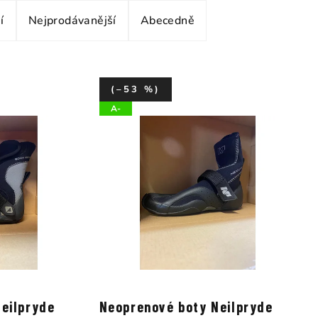
í
Nejprodávanější
Abecedně
(–53 %)
A-
eilpryde
Neoprenové boty Neilpryde