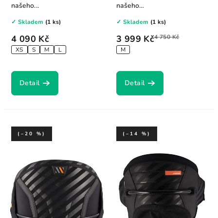
našeho...
našeho
sortimentu. Trapéz EVO nabízí..
✓ Skladem
(1 ks)
✓ Skladem
(1 ks)
4 090 Kč
3 999 Kč
4 750 Kč
XS
S
M
L
M
Detail
Detail
(–20 %)
(–14 %)