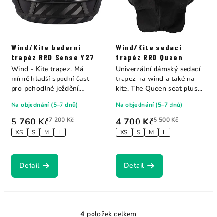
Wind/Kite bederní
Wind/Kite sedací
trapéz RRD Sense Y27
trapéz RRD Queen
Wind - Kite trapez. Má
Univerzální dámský sedací
mírně hladší spodní čast
trapez na wind a také na
pro pohodlné ježdění.
kite. The Queen seat plus...
Nejvyšší řada...
Na objednání (5–7 dnů)
Na objednání (5–7 dnů)
5 760 Kč
7 200 Kč
4 700 Kč
5 500 Kč
XS
S
M
L
XS
S
M
L
Detail
Detail
4
položek celkem