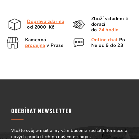
O
v
l
Zboží skladem ti
Doprava zdarma
á
dorazí
od 2000 Kč
d
do
24 hodin
a
Kamenná
Online chat
Po -
c
prodejna
v Praze
Ne od 9 do 23
í
p
r
v
k
Z
y
á
v
p
ý
p
a
ODEBÍRAT NEWSLETTER
i
t
s
í
u
Vložte svůj e-mail a my vám budeme zasílat informace o
nových produktech na našem e-shopu.