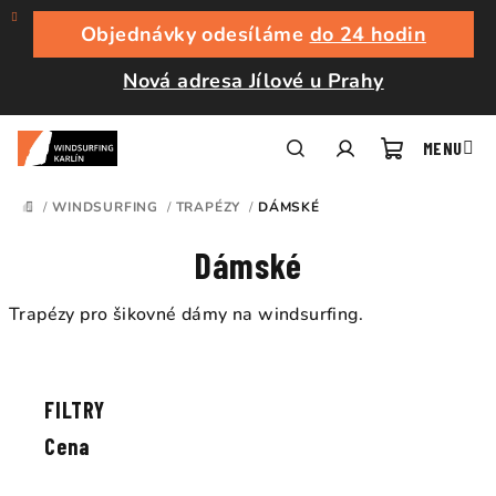
Přejít
na
Objednávky odesíláme
do 24 hodin
obsah
Nová adresa Jílové u Prahy
Nákupní
Hledat
Přihlášení
/
WINDSURFING
/
TRAPÉZY
/
DÁMSKÉ
DOMŮ
košík
Dámské
Trapézy pro šikovné dámy na windsurfing.
Ř
a
V
z
ý
e
p
Cena
n
i
í
s