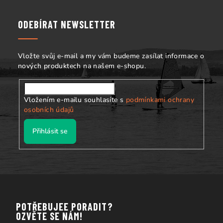
p
a
ODEBÍRAT NEWSLETTER
t
í
Vložte svůj e-mail a my vám budeme zasílat informace o
nových produktech na našem e-shopu.
Vložením e-mailu souhlasíte s
podmínkami ochrany
osobních údajů
Přihlásit se
POTŘEBUJEE PORADIT?
OZVĚTE SE NÁM!