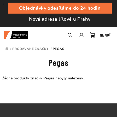
Přejít
na
Objednávky odesíláme
do 24 hodin
obsah
Nová adresa Jílové u Prahy
Nákupní
Hledat
Přihlášení
/
PRODÁVANÉ ZNAČKY
/
PEGAS
DOMŮ
košík
Pegas
Žádné produkty značky
Pegas
nebyly nalezeny...
Z
á