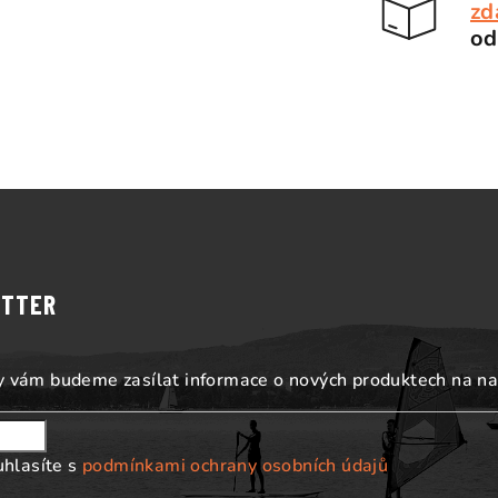
zd
od
ETTER
my vám budeme zasílat informace o nových produktech na n
uhlasíte s
podmínkami ochrany osobních údajů