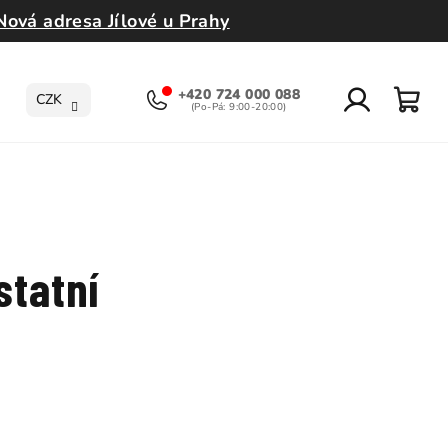
Nová adresa Jílové u Prahy
+420 724 000 088
CZK
Přihlášení
Nák
koší
statní