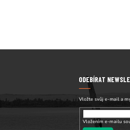
Z
á
p
ODEBÍRAT NEWSL
a
t
Vložte svůj e-mail a 
í
Vložením e-mailu so