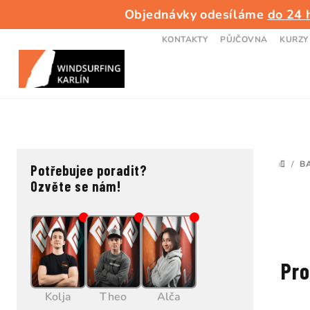
Přejít
Objednávky odesíláme
do 24 
na
obsah
KONTAKTY
PŮJČOVNA
KURZY
P
/
B
Potřebujee poradit?
DOMŮ
o
Ozvěte se nám!
s
t
r
Pro
a
Kolja
Theo
Alča