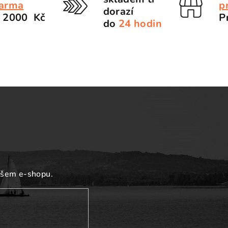
arma
p
dorazí
 2000 Kč
P
do
24 hodin
ašem e-shopu.