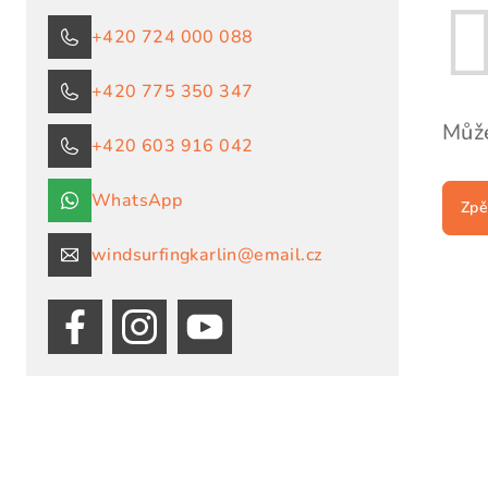
n
+420 724 000 088
n
í
+420 775 350 347
p
Může
+420 603 916 042
a
WhatsApp
Zpě
n
e
windsurfingkarlin@email.cz
l