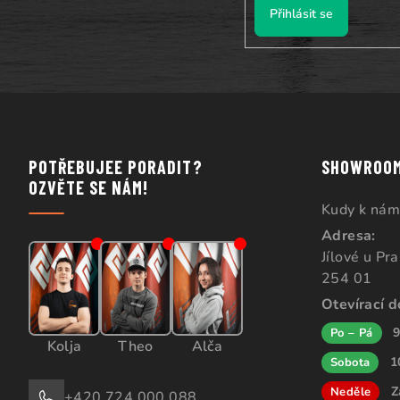
Přihlásit se
POTŘEBUJEE PORADIT?
SHOWROO
OZVĚTE SE NÁM!
Kudy k nám
Adresa:
Jílové u Pr
254 01
Otevírací 
9
Po – Pá
Kolja
Theo
Alča
1
Sobota
Z
Neděle
+420 724 000 088