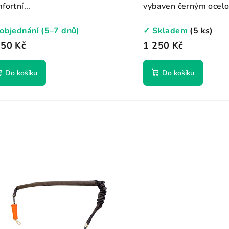
fortní...
vybaven černým ocelo
objednání (5–7 dnů)
✓ Skladem
(5 ks)
650 Kč
1 250 Kč
Do košíku
Do košíku