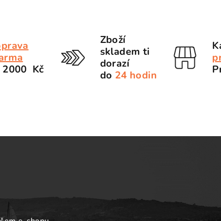
Zboží
prava
K
skladem ti
arma
p
dorazí
 2000 Kč
P
do
24 hodin
ašem e-shopu.