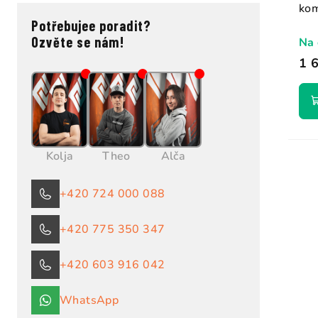
kom
Potřebujee poradit?
Ozvěte se nám!
Na 
1 
Kolja
Theo
Alča
+420 724 000 088
+420 775 350 347
+420 603 916 042
WhatsApp