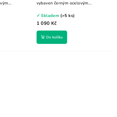
vým...
vybaven černým ocelovým...
✓ Skladem
(>5 ks)
1 090 Kč
Do košíku