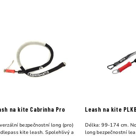
z
e
n
í
p
r
o
d
u
k
ash na kite Cabrinha Pro
Leash na kite PLK
t
verzální bezpečnostní long (pro)
Délka: 99-174 cm. No
ů
dlepass kite leash. Spolehlivý a
long bezpečnostní le