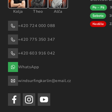
9
Po – Pá
Kolja
Theo
Alča
1
Sobota
Z
Neděle
+420 724 000 088
+420 775 350 347
+420 603 916 042
WhatsApp
windsurfingkarlin@email.cz