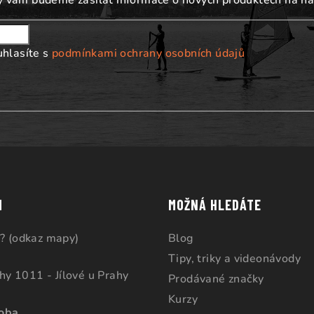
i
s
u
uhlasíte s
podmínkami ochrany osobních údajů
M
MOŽNÁ HLEDÁTE
? (odkaz mapy)
Blog
Tipy, triky a videonávody
ahy 1011 - Jílové u Prahy
Prodávané značky
Kurzy
doba