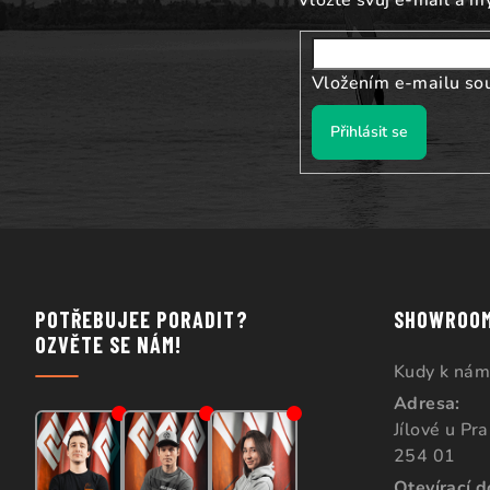
í
Vložením e-mailu so
Přihlásit se
POTŘEBUJEE PORADIT?
SHOWROO
OZVĚTE SE NÁM!
Kudy k nám
Adresa:
Jílové u Pr
254 01
Otevírací 