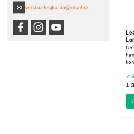
windsurfingkarlin@email.cz
Le
Lo
Uni
han
kom
✓ 
1 