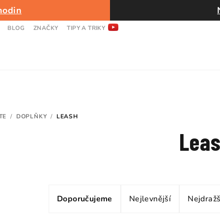
hodin
BLOG
ZNAČKY
TIPY A TRIKY
TE
/
DOPLŇKY
/
LEASH
Lea
Ř
Doporučujeme
Nejlevnější
Nejdražš
a