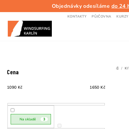
Přejít
Objednávky odesíláme
do 24 
na
obsah
KONTAKTY
PŮJČOVNA
KURZY
P
/
KI
DOMŮ
Cena
o
s
1090
Kč
1650
Kč
t
V
r
ý
a
Na skladě
3
p