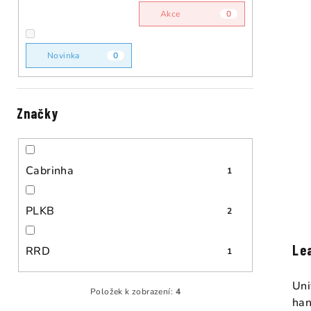
n
i
Akce
0
n
s
í
Novinka
0
p
p
r
a
Značky
o
n
d
e
u
Cabrinha
1
l
k
PLKB
2
t
ů
Le
RRD
1
Uni
Položek k zobrazení:
4
han