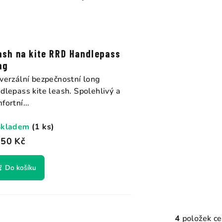
ash na kite RRD Handlepass
ng
verzální bezpečnostní long
dlepass kite leash. Spolehlivý a
fortní...
Skladem
(1 ks)
350 Kč
Do košíku
4
položek c