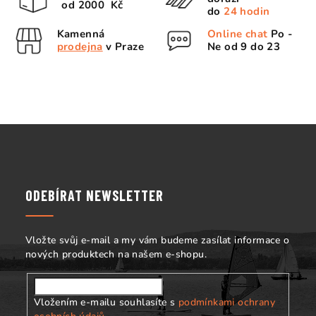
od 2000 Kč
d
do
24 hodin
a
Kamenná
Online chat
Po -
c
prodejna
v Praze
Ne od 9 do 23
í
p
r
v
k
Z
y
á
v
p
ý
p
a
ODEBÍRAT NEWSLETTER
i
t
s
í
u
Vložte svůj e-mail a my vám budeme zasílat informace o
nových produktech na našem e-shopu.
Vložením e-mailu souhlasíte s
podmínkami ochrany