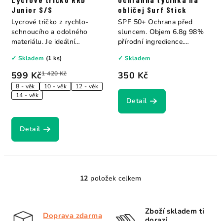
Junior S/S
obličej Surf Stick
Lycrové tričko z rychlo-
SPF 50+ Ochrana před
schnoucího a odolného
sluncem. Objem 6.8g 98%
materiálu. Je ideální
přírodní ingredience.
ochranou proti...
Vyrobeno v Polsku.
✓ Skladem
(1 ks)
✓ Skladem
599 Kč
1 420 Kč
350 Kč
8 - věk
10 - věk
12 - věk
14 - věk
Detail
Detail
12
položek celkem
O
v
l
Zboží skladem ti
Doprava zdarma
á
dorazí