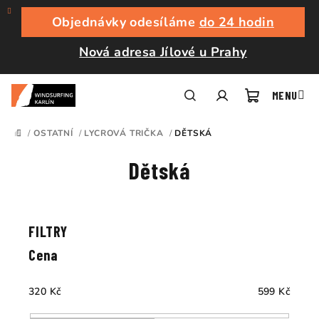
Přejít
na
Objednávky odesíláme
do 24 hodin
obsah
Nová adresa Jílové u Prahy
Nákupní
Hledat
Přihlášení
/
OSTATNÍ
/
LYCROVÁ TRIČKA
/
DĚTSKÁ
DOMŮ
košík
Dětská
Ř
a
V
z
ý
e
p
Cena
n
i
í
s
320
Kč
599
Kč
p
p
r