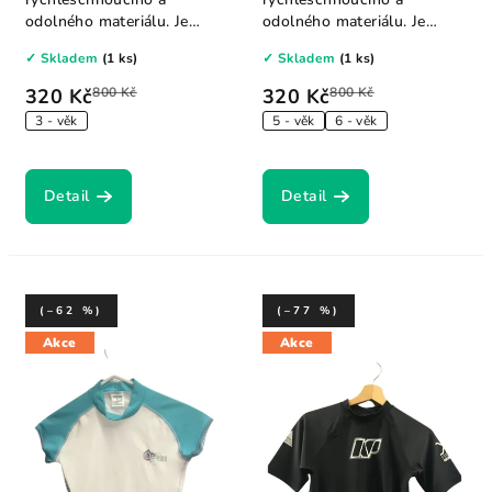
odolného materiálu. Je
odolného materiálu. Je
ideální ochranou...
ideální ochranou proti...
✓ Skladem
(1 ks)
✓ Skladem
(1 ks)
320 Kč
800 Kč
320 Kč
800 Kč
3 - věk
5 - věk
6 - věk
Detail
Detail
(–62 %)
(–77 %)
Akce
Akce