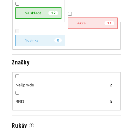
r
o
o
Na skladě
12
d
d
u
Akce
11
u
k
k
t
Novinka
0
t
ů
ů
Značky
Neilpryde
2
RRD
3
Rukáv
?