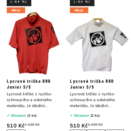
(–64 %)
(–64 %)
Akce
Akce
Lycrové tričko RRD
Lycrové tričko RRD
Junior S/S
Junior S/S
Lycrové tričko z rychlo-
Lycrové tričko z rychlo-
schnoucího a odolného
schnoucího a odolného
materiálu. Je ideální
materiálu. Je ideální
ochranou proti...
ochranou proti...
✓ Skladem
(1 ks)
✓ Skladem
(2 ks)
510 Kč
1 420 Kč
510 Kč
1 420 Kč