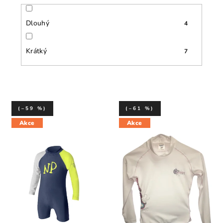
Dlouhý
4
Krátký
7
(–59 %)
(–61 %)
Akce
Akce