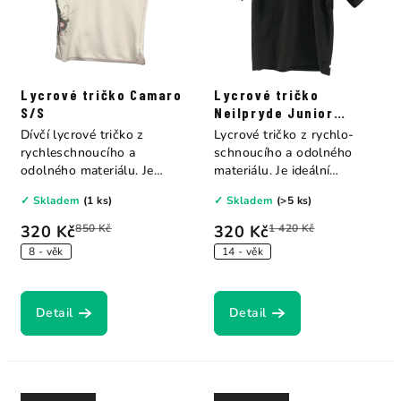
Lycrové tričko Camaro
Lycrové tričko
S/S
Neilpryde Junior
Rashguard S/S
Dívčí lycrové tričko z
Lycrové tričko z rychlo-
rychleschnoucího a
schnoucího a odolného
odolného materiálu. Je
materiálu. Je ideální
ideální ochranou proti...
ochranou proti...
✓ Skladem
(1 ks)
✓ Skladem
(>5 ks)
320 Kč
850 Kč
320 Kč
1 420 Kč
8 - věk
14 - věk
Detail
Detail