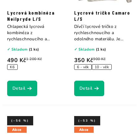
Lycrová kombinéza
Lycrové tričko Camaro
Neilpryde L/S
L/S
Chlapecká lycrová
Dívčí lycrové tričko z
kombinéza z
rychleschnoucího a
rychleschnoucího a
odolného materiálu. Je
odolného materiálu. Je
ideální ochranou proti...
✓ Skladem
(1 ks)
✓ Skladem
(1 ks)
ideální...
490 Kč
1 200 Kč
350 Kč
900 Kč
K6
6 - věk
10 - věk
Detail
Detail
(–56 %)
(–53 %)
Akce
Akce