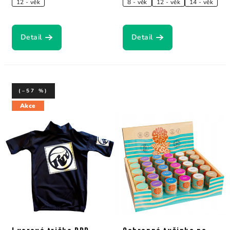
12 - věk
8 - věk
12 - věk
14 - věk
Detail
Detail
(–57 %)
Akce
Lycrové tričko RRD
Ochranná tyčinka na