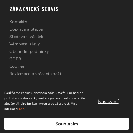
ZÁKAZNICKÝ SERVIS
Kontakty
Doprava a platba
Sledování zásilek
Věrnostní slevy
Obchodní podmínky
GDPR
Cookies
Reklamace a vrácení zboží
Používáme cookies, abychom Vám umožnili pohodlné
prohlížení webu a díky analýze provozu webu neustále
Nastavení
zlepšovali jeho funkce, výkon a použitelnost.
Více
informací
zde
.
Copyright 2026
Windsurfing Karlín.cz
. Všechna práva
vyhrazena.
Upravit nastavení cookies
Souhlasím
Vytvořil Shoptet