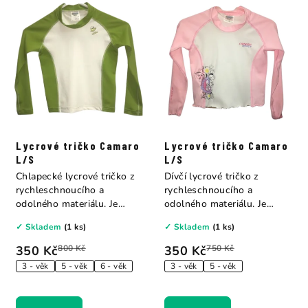
Lycrové tričko Camaro
Lycrové tričko Camaro
L/S
L/S
Chlapecké lycrové tričko z
Dívčí lycrové tričko z
rychleschnoucího a
rychleschnoucího a
odolného materiálu. Je
odolného materiálu. Je
ideální ochranou...
ideální ochranou proti...
✓ Skladem
(1 ks)
✓ Skladem
(1 ks)
350 Kč
800 Kč
350 Kč
750 Kč
3 - věk
5 - věk
6 - věk
3 - věk
5 - věk