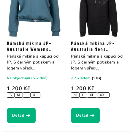
Dámská mikina JP-
Pánská mikina JP-
Australie Womens
Australia Mens
Sweater white /
Sweater charcoal
Pánská mikina s kapuci od
Pánská mikina s kapuci od
peacock blue
Heather
JP. S černým potiskem a
JP. S černým potiskem a
logem vpředu.
logem vpředu.
Na objednání (5–7 dnů)
✓ Skladem
(1 ks)
1 200 Kč
1 200 Kč
S
M
L
XL
M
L
XL
XXL
Detail
Detail