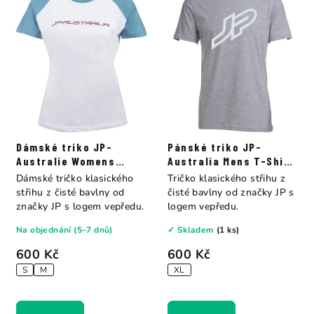
Dámské triko JP-
Pánské triko JP-
Australie Womens
Australia Mens T-Shirt
white / peacock blue
heather grey
Dámské tričko klasického
Tričko klasického střihu z
střihu z čisté bavlny od
čisté bavlny od značky JP s
značky JP s logem vepředu.
logem vepředu.
Na objednání (5–7 dnů)
✓ Skladem
(1 ks)
600 Kč
600 Kč
S
M
XL