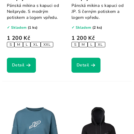
Zip Hoody pacific
Sweat Jacket peacock
Pánská mikina s kapuci od
Pánská mikina s kapuci od
blue
Neilpryde. S modrým
JP. S černým potiskem a
potiskem a logem vpředu.
logem vpředu.
✓ Skladem
(1 ks)
✓ Skladem
(2 ks)
1 200 Kč
1 200 Kč
S
M
L
XL
XXL
S
M
L
XL
Detail
Detail