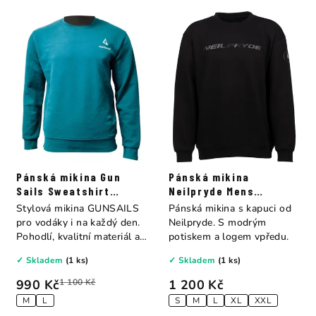
Pánská mikina Gun
Pánská mikina
Sails Sweatshirt
Neilpryde Mens
petrol
Sweater black
Stylová mikina GUNSAILS
Pánská mikina s kapuci od
pro vodáky i na každý den.
Neilpryde. S modrým
Pohodlí, kvalitní materiál a
potiskem a logem vpředu.
čistý...
✓ Skladem
(1 ks)
✓ Skladem
(1 ks)
990 Kč
1 100 Kč
1 200 Kč
M
L
S
M
L
XL
XXL