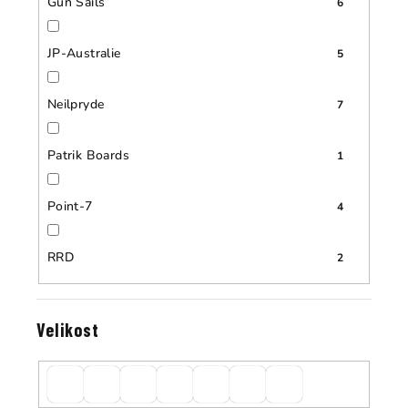
Gun Sails
6
JP-Australie
5
Neilpryde
7
Patrik Boards
1
Point-7
4
RRD
2
Velikost