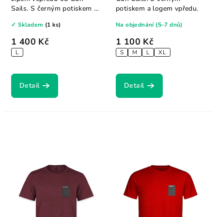
Sails. S černým potiskem a
potiskem a logem vpředu.
logem vpředu.
✓ Skladem
(1 ks)
Na objednání (5–7 dnů)
1 400 Kč
1 100 Kč
L
S
M
L
XL
Detail
Detail