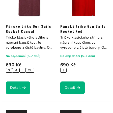
Pánské triko Gun Sails
Pánské triko Gun Sails
Rocket Casual
Rocket Red
Tričko klasického střihu s
Tričko klasického střihu s
náprsní kapsičkou. Je
náprsní kapsičkou. Je
vyrobeno z čisté bavlny. Od
vyrobeno z čisté bavlny. Od
značky Gun...
značky Gun...
Na objednání (5–7 dnů)
Na objednání (5–7 dnů)
690 Kč
690 Kč
S
M
L
XL
S
Detail
Detail