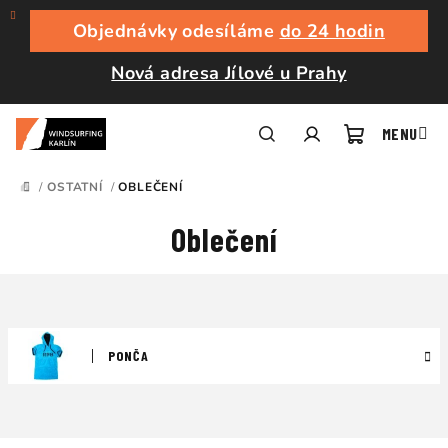
Přejít
na
Objednávky odesíláme
do 24 hodin
obsah
Nová adresa Jílové u Prahy
Nákupní
Hledat
Přihlášení
/
OSTATNÍ
/
OBLEČENÍ
DOMŮ
košík
Oblečení
PONČA
Ř
a