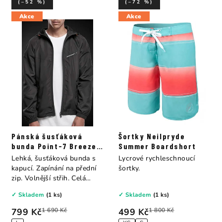
(–52 %)
(–72 %)
Akce
Akce
Pánská šusťáková
Šortky Neilpryde
bunda Point-7 Breeze
Summer Boardshort
Jacket
Lehká, šusťáková bunda s
Lycrové rychleschnoucí
kapucí. Zapínání na přední
šortky.
zip. Volnější střih. Celá
bunda lze...
✓ Skladem
(1 ks)
✓ Skladem
(1 ks)
799 Kč
1 690 Kč
499 Kč
1 800 Kč