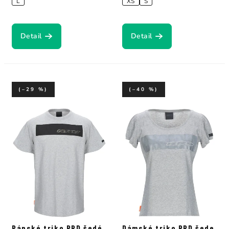
L
XS
S
Detail
Detail
(–29 %)
(–40 %)
Pánské triko RRD šedé
Dámské triko RRD šede