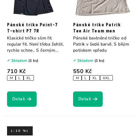
Pánské triko Point-7
Pánské triko Patrik
T-shirt P7 7R
Tee Air Team men
Klasické tričko slim fit
Pánské bavlněné tričko od
regular fit. Není třeba žehlit,
Patrik v šedé barvě. S bílým
rychle schne.. S černým...
potiskem vpředu
✓ Skladem
(1 ks)
✓ Skladem
(1 ks)
710 Kč
550 Kč
M
L
XL
M
L
XL
XXL
Detail
Detail
(–10 %)