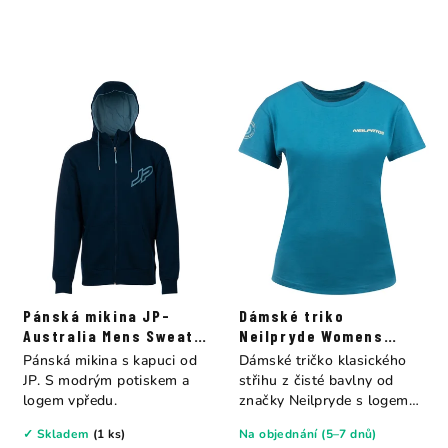
Pánská mikina JP-
Dámské triko
Australia Mens Sweat
Neilpryde Womens
Zip Hoody midnight
peacock blue
Pánská mikina s kapuci od
Dámské tričko klasického
blue
JP. S modrým potiskem a
střihu z čisté bavlny od
logem vpředu.
značky Neilpryde s logem
vepředu.
✓ Skladem
(1 ks)
Na objednání (5–7 dnů)