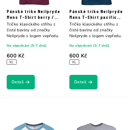
Pánské triko Neilpryde
Pánské triko Neilpryde
Mens T-Shirt berry /
Mens T-Shirt pacific
juicy
blue
Tričko klasického střihu z
Tričko klasického střihu z
čisté bavlny od značky
čisté bavlny od značky
Neilpryde s logem vepředu.
Neilpryde s logem vepředu.
Na objednání (5–7 dnů)
Na objednání (5–7 dnů)
600 Kč
600 Kč
XL
XL
Detail
Detail