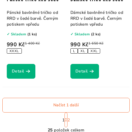
Pánské bavlněné tričko od
Dámské bavlněné tričko od
RRD v šedé barvě. Černým
RRD v šedé barvě. Černým
potiskem vpředu
potiskem vpředu
✓ Skladem
(1 ks)
✓ Skladem
(2 ks)
990 Kč
1 400 Kč
990 Kč
1 650 Kč
XXXL
L
XL
XXL
Detail
Detail
Načíst 1 další
S
t
1
2
O
r
25
položek celkem
á