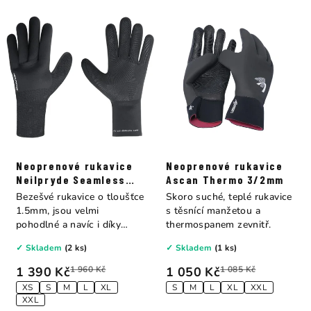
Neoprenové rukavice
Neoprenové rukavice
Neilpryde Seamless
Ascan Thermo 3/2mm
Glove 1.5mm
Bezešvé rukavice o tloušťce
Skoro suché, teplé rukavice
1.5mm, jsou velmi
s těsnící manžetou a
pohodlné a navíc i díky
thermospanem zevnitř.
absenci švů jsou...
✓ Skladem
(2 ks)
✓ Skladem
(1 ks)
1 390 Kč
1 960 Kč
1 050 Kč
1 085 Kč
XS
S
M
L
XL
S
M
L
XL
XXL
XXL