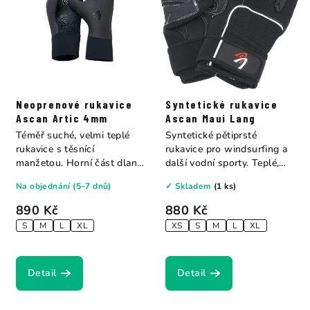
Neoprenové rukavice
Syntetické rukavice
Ascan Artic 4mm
Ascan Maui Lang
Téměř suché, velmi teplé
Syntetické pětiprsté
rukavice s těsnící
rukavice pro windsurfing a
manžetou. Horní část dlaně
další vodní sporty. Teplé,
4 mm hladká kůže...
pružné,...
Na objednání (5–7 dnů)
✓ Skladem
(1 ks)
890 Kč
880 Kč
S
M
L
XL
XS
S
M
L
XL
Detail
Detail