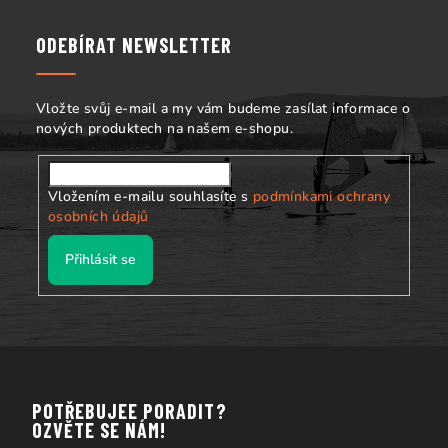
p
ý
p
a
ODEBÍRAT NEWSLETTER
i
t
s
í
u
Vložte svůj e-mail a my vám budeme zasílat informace o
nových produktech na našem e-shopu.
Vložením e-mailu souhlasíte s
podmínkami ochrany
osobních údajů
Přihlásit se
POTŘEBUJEE PORADIT?
OZVĚTE SE NÁM!