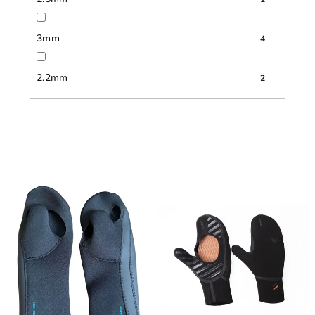
3mm
4
2.2mm
2