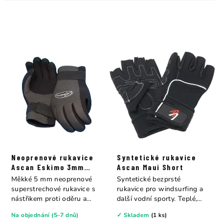
Neoprenové rukavice
Syntetické rukavice
Ascan Eskimo 3mm
Ascan Maui Short
Ascan
Měkké 5 mm neoprenové
Syntetické bezprsté
superstrechové rukavice s
rukavice pro windsurfing a
nástřikem proti oděru a
další vodní sporty. Teplé,
upínacím...
pružné, dobře...
Na objednání (5–7 dnů)
✓ Skladem
(1 ks)