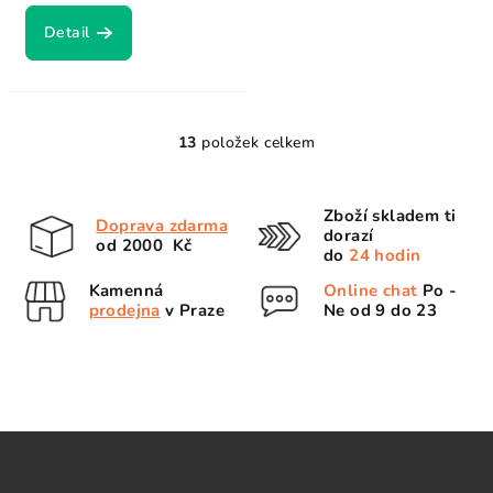
Detail
13
položek celkem
O
v
l
Zboží skladem ti
Doprava zdarma
á
dorazí
od 2000 Kč
d
do
24 hodin
a
Kamenná
Online chat
Po -
c
prodejna
v Praze
Ne od 9 do 23
í
p
r
v
k
Z
y
á
v