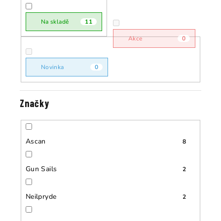
r
o
o
Na skladě
11
d
d
u
Akce
0
u
k
k
t
Novinka
0
t
ů
ů
Značky
Ascan
8
Gun Sails
2
Neilpryde
2