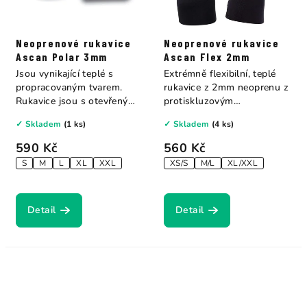
Neoprenové rukavice
Neoprenové rukavice
Ascan Polar 3mm
Ascan Flex 2mm
Jsou vynikající teplé s
Extrémně flexibilní, teplé
propracovaným tvarem.
rukavice z 2mm neoprenu z
Rukavice jsou s otevřenými
protiskluzovým
dlaněmi pro...
pogumováním....
✓ Skladem
(1 ks)
✓ Skladem
(4 ks)
590 Kč
560 Kč
S
M
L
XL
XXL
XS/S
M/L
XL/XXL
Detail
Detail