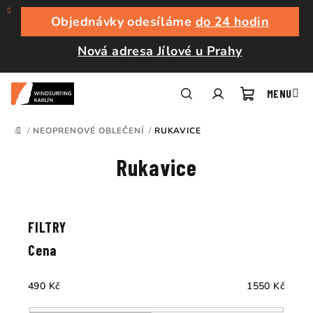
Přejít
na
Objednávky odesíláme
do 24 hodin
obsah
Nová adresa Jílové u Prahy
Nákupní
Hledat
Přihlášení
/
NEOPRENOVÉ OBLEČENÍ
/
RUKAVICE
DOMŮ
košík
Rukavice
Ř
a
V
z
ý
e
p
Cena
n
i
í
s
490
Kč
1550
Kč
p
p
r