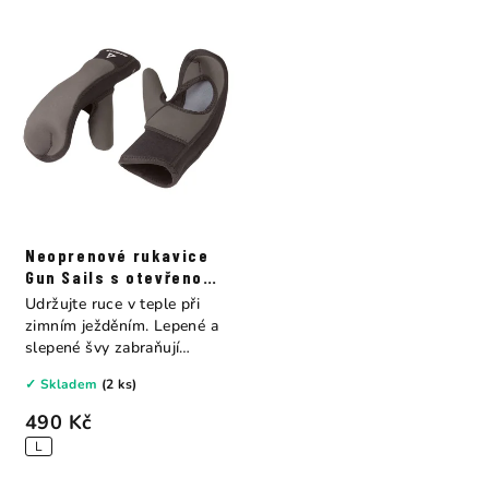
Neoprenové rukavice
Gun Sails s otevřenou
dlaní
Udržujte ruce v teple při
zimním ježděním. Lepené a
slepené švy zabraňují
pronikání...
✓ Skladem
(2 ks)
490 Kč
L