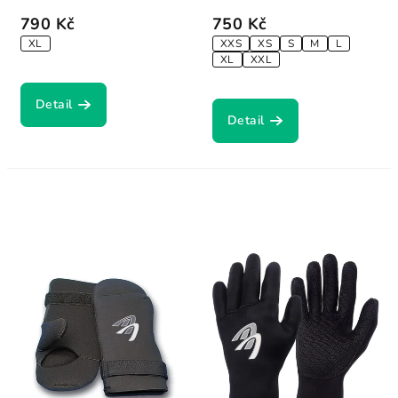
790 Kč
750 Kč
XL
XXS
XS
S
M
L
XL
XXL
Detail
Detail