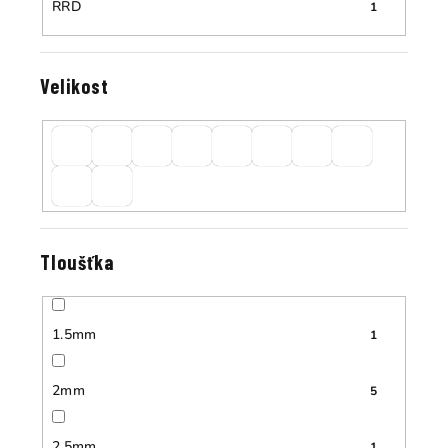
RRD
1
Velikost
Tloušťka
1.5mm
1
2mm
5
2.5mm
1