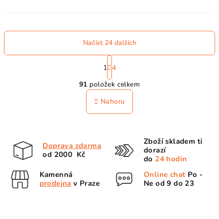
Načíst 24 dalších
S
t
1
4
O
r
91
položek celkem
á
v
n
l
Nahoru
k
á
o
d
v
a
á
Zboží skladem ti
n
c
Doprava zdarma
dorazí
í
od 2000 Kč
í
do
24 hodin
p
Kamenná
Online chat
Po -
r
prodejna
v Praze
Ne od 9 do 23
v
k
y