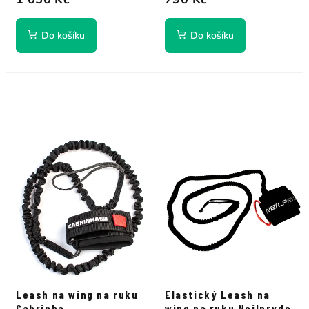
Do košíku
Do košíku
Leash na wing na ruku
Elastický Leash na
Cabrinha
wing na ruku Neilpryde