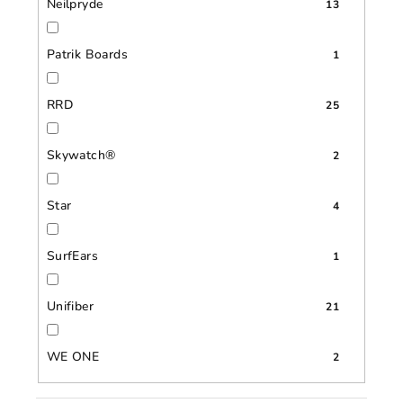
Neilpryde
13
Patrik Boards
1
RRD
25
Skywatch®
2
Star
4
SurfEars
1
Unifiber
21
WE ONE
2