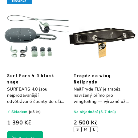
Novinka
Surf Ears 4.0 black
Trapéz na wing
sage
Neilpryde
SURFEARS 4.0 jsou
NeilPryde FLY je trapéz
nejprodávanější
navržený přímo pro
odvětrávané špunty do uší
wingfoiling — výrazně užší
na světě. Blokují vodu, ale...
a lehčí než...
✓ Skladem
(>5 ks)
Na objednání (5–7 dnů)
1 390 Kč
2 500 Kč
S
M
L