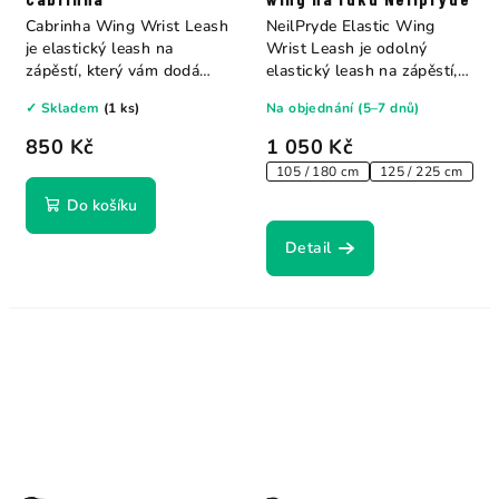
Cabrinha Wing Wrist Leash
NeilPryde Elastic Wing
je elastický leash na
Wrist Leash je odolný
zápěstí, který vám dodá
elastický leash na zápěstí,
jistotu a...
který se díky...
✓ Skladem
(1 ks)
Na objednání (5–7 dnů)
850 Kč
1 050 Kč
105 / 180 cm
125 / 225 cm
Do košíku
Detail