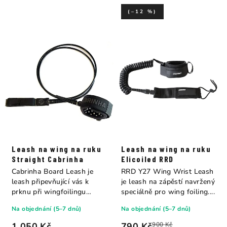
(–12 %)
Leash na wing na ruku
Leash na wing na ruku
Straight Cabrinha
Elicoiled RRD
Cabrinha Board Leash je
RRD Y27 Wing Wrist Leash
leash připevňující vás k
je leash na zápěstí navržený
prknu při wingfoilingu
speciálně pro wing foiling....
nebo...
Na objednání (5–7 dnů)
Na objednání (5–7 dnů)
1 050 Kč
790 Kč
900 Kč