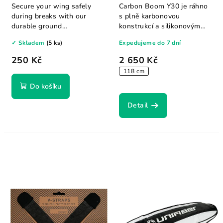
Y30
Secure your wing safely
Carbon Boom Y30 je ráhno
during breaks with our
s plně karbonovou
durable ground
konstrukcí a silikonovým
stake designed...
nárazníkem na...
✓ Skladem
(5 ks)
Expedujeme do 7 dní
250 Kč
2 650 Kč
118 cm
Do košíku
Detail