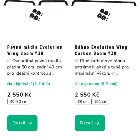
Pevné mádla Evolution
Ráhno Evolution Wing
Wing Boom Y30
Carbon Boom Y30
✅ Dvoudílná pevná madla –
✅ Plně karbonové ráhno –
přední 50 cm, zadní 40 cm
extrémně lehké a tuhé pro
pro ideální kontrolu a
maximální výkon. ✅
rovnováhu. ✅...
Univerzální délka...
Na objednání (5–7 dnů)
Na objednání (5–7 dnů)
2 550 Kč
2 550 Kč
40-50 cm
68 cm
101 cm
Detail
Detail