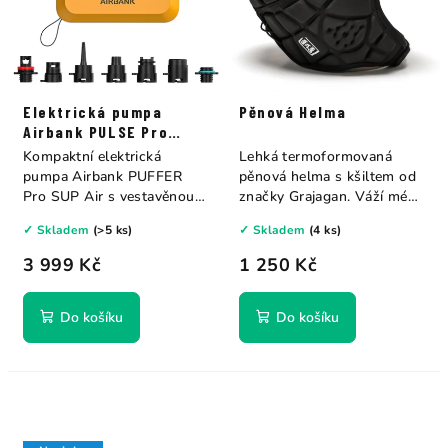
Elektrická pumpa
Pěnová Helma
Airbank PULSE Pro
Rechargeable Pump 20
Kompaktní elektrická
Lehká termoformovaná
PSI
pumpa Airbank PUFFER
pěnová helma s kšiltem od
Pro SUP Air s vestavěnou
značky Grajagan. Váží méně
baterií, LCD...
než...
✓ Skladem
(>5 ks)
✓ Skladem
(4 ks)
3 999 Kč
1 250 Kč
Do košíku
Do košíku