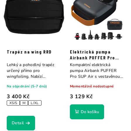
Trapéz na wing RRD
Elektrická pumpa
Airbank PUFFER Pro
Rechargeable 20 PSI
Lehký a pohodlný trapéz
Kompaktní elektrická
určený přímo pro
pumpa Airbank PUFFER
wingfoiling. Nabízí
Pro SUP Air s vestavěnou
maximální volnost
baterií, LCD...
Na objednání (5–7 dnů)
Momentálně nedostupné
pohybu,...
3 400 Kč
3 129 Kč
XS/S
M
L/XL
Do košíku
Detail