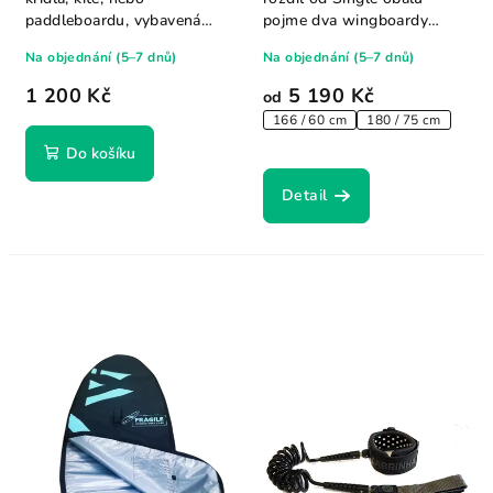
paddleboardu, vybavená
pojme dva wingboardy
klasickým kite...
najednou. Uvnitř je...
Na objednání (5–7 dnů)
Na objednání (5–7 dnů)
1 200 Kč
5 190 Kč
od
166 / 60 cm
180 / 75 cm
Do košíku
Detail