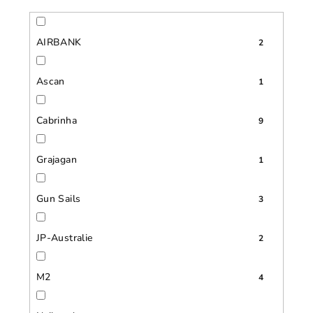
AIRBANK
2
Ascan
1
Cabrinha
9
Grajagan
1
Gun Sails
3
JP-Australie
2
M2
4