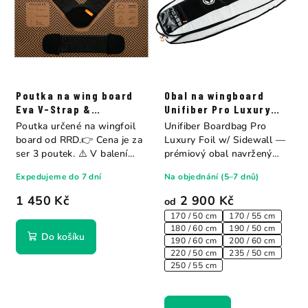
Poutka na wing board
Obal na wingboard
Eva V-Strap &
Unifiber Pro Luxury
Straight-Strap Set RRD
Foil w/ Sidewall
Poutka určené na wingfoil
Unifiber Boardbag Pro
board od RRD.👉 Cena je za
Luxury Foil w/ Sidewall —
ser 3 poutek. ⚠️ V balení
prémiový obal navržený
jsou...
výhradně pro...
Expedujeme do 7 dní
Na objednání (5–7 dnů)
1 450 Kč
2 900 Kč
od
170 / 50 cm
170 / 55 cm
180 / 60 cm
190 / 50 cm
Do košíku
190 / 60 cm
200 / 60 cm
220 / 50 cm
235 / 50 cm
250 / 55 cm