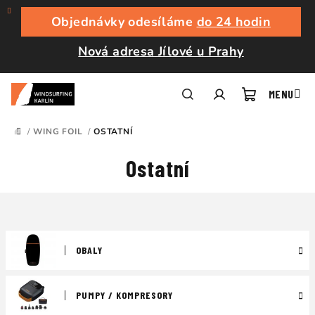
Přejít
na
Objednávky odesíláme
do 24 hodin
obsah
Nová adresa Jílové u Prahy
Nákupní
Hledat
Přihlášení
/
WING FOIL
/
OSTATNÍ
DOMŮ
košík
Ostatní
OBALY
PUMPY / KOMPRESORY