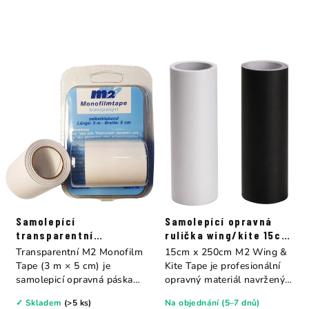
Samolepící
Samolepící opravná
transparentní
rulička wing/kite 15cm
Monofilm Tape 3m x
x 250cm Tape M2
Transparentní M2 Monofilm
15cm x 250cm M2 Wing &
5cm M2
Tape (3 m × 5 cm) je
Kite Tape je profesionální
samolepicí opravná páska
opravný materiál navržený
určená pro...
pro...
✓ Skladem
(>5 ks)
Na objednání (5–7 dnů)