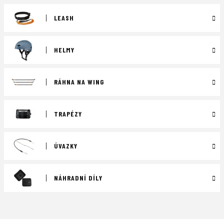
LEASH
HELMY
RÁHNA NA WING
TRAPÉZY
ÚVAZKY
NÁHRADNÍ DÍLY
Ř
a