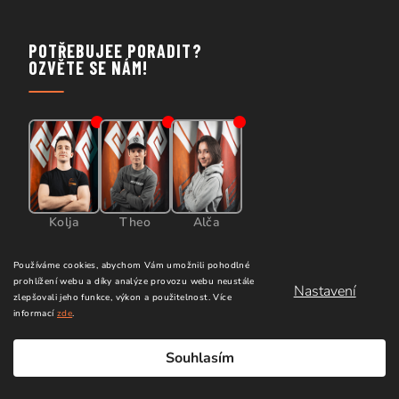
POTŘEBUJEE PORADIT?
OZVĚTE SE NÁM!
Kolja
Theo
Alča
Používáme cookies, abychom Vám umožnili pohodlné
+420 724 000 088
prohlížení webu a díky analýze provozu webu neustále
Nastavení
zlepšovali jeho funkce, výkon a použitelnost.
Více
informací
zde
.
+420 775 350 347
Souhlasím
+420 603 916 042