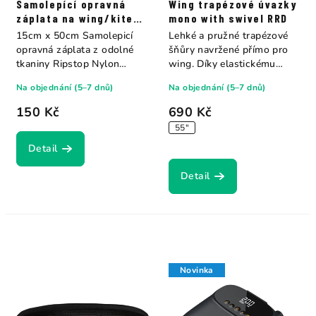
Samolepící opravná
Wing trapézové úvazky
záplata na wing/kite
mono with swivel RRD
15cm x 50cm Tape M2
15cm x 50cm Samolepicí
Lehké a pružné trapézové
opravná záplata z odolné
šňůry navržené přímo pro
tkaniny Ripstop Nylon
wing. Díky elastickému
určená pro...
jádru se po...
Na objednání (5–7 dnů)
Na objednání (5–7 dnů)
150 Kč
690 Kč
55"
Detail
Detail
Novinka