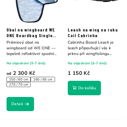
Obal na wingboard WE
Leash na wing na ruku
ONE Boardbag Single
Coil Cabrinha
Wingboard
Prémiový obal na
Cabrinha Board Leash je
wingboard od WE ONE —
leash připevňující vás k
tepelně reflektivní spodní
prknu při wingfoilingu
strana, voduodpudivý...
nebo...
Na objednání (5–7 dnů)
Na objednání (5–7 dnů)
2 300 Kč
1 150 Kč
od
150 / 60 cm
160 / 65 cm
170 / 70 cm
Do košíku
Detail