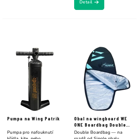
Detail
Pumpa na Wing Patrik
Obal na wingboard WE
ONE Boardbag Double
Wingboard
Pumpa pro nafouknutí
Double Boardbag — na
křídla, kite, nebo
rozdíl od Single obalu