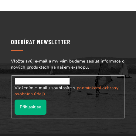
v
ý
Z
p
á
i
s
p
u
a
ODEBÍRAT NEWSLETTER
t
í
Vložte svůj e-mail a my vám budeme zasílat informace o
nových produktech na našem e-shopu.
Vložením e-mailu souhlasíte s
podmínkami ochrany
osobních údajů
Přihlásit se