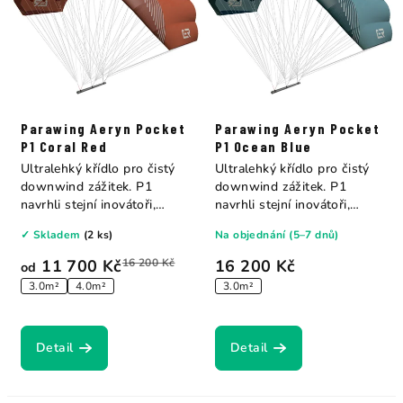
r
r
o
o
d
d
u
u
k
k
Parawing Aeryn Pocket
Parawing Aeryn Pocket
t
t
P1 Coral Red
P1 Ocean Blue
ů
ů
Ultralehký křídlo pro čistý
Ultralehký křídlo pro čistý
downwind zážitek. P1
downwind zážitek. P1
navrhli stejní inovátoři,
navrhli stejní inovátoři,
kteří...
kteří...
✓ Skladem
(2 ks)
Na objednání (5–7 dnů)
11 700 Kč
16 200 Kč
16 200 Kč
od
3.0m²
4.0m²
3.0m²
Detail
Detail