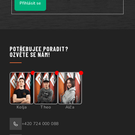
Přihlásit se
u
POTŘEBUJEE PORADIT?
OZVĚTE SE NÁM!
Kolja
Theo
Alča
+420 724 000 088