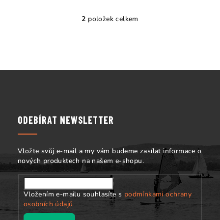
2
položek celkem
O
v
l
á
d
Z
a
á
c
p
í
p
a
ODEBÍRAT NEWSLETTER
r
t
v
í
k
Vložte svůj e-mail a my vám budeme zasílat informace o
y
nových produktech na našem e-shopu.
v
ý
p
Vložením e-mailu souhlasíte s
podmínkami ochrany
i
osobních údajů
s