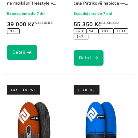
na radikální freestyle v...
celé Patrikově nabídce —
freemove, bump...
Expedujeme do 7 dní
Expedujeme do 7 dní
39 000 Kč
53 000 Kč
55 350 Kč
61 500 Kč
93 l
87 l
94 l
103 l
113 l
147 l
Detail
Detail
(až –10 %)
(–10 %)