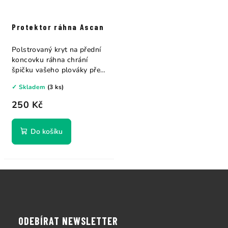
Protektor ráhna Ascan
Polstrovaný kryt na přední
koncovku ráhna chrání
špičku vašeho plováky před
úderem...
✓ Skladem
(3 ks)
250 Kč
Do košíku
Z
á
p
a
ODEBÍRAT NEWSLETTER