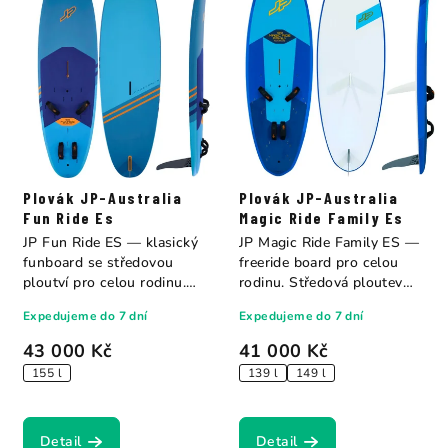
Plovák JP-Australia
Plovák JP-Australia
Fun Ride Es
Magic Ride Family Es
JP Fun Ride ES — klasický
JP Magic Ride Family ES —
funboard se středovou
freeride board pro celou
ploutví pro celou rodinu.
rodinu. Středová ploutev
Jedna...
funguje...
Expedujeme do 7 dní
Expedujeme do 7 dní
43 000 Kč
41 000 Kč
155 l
139 l
149 l
Detail
Detail