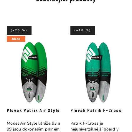
(–26 %)
(–10 %)
Akce
Plovák Patrik Air Style
Plovák Patrik F-Cross
Model Air Style litráže 93 a
Patrik F-Cross je
99 jsou dokonalým prknem
nejuniverzálnější board v