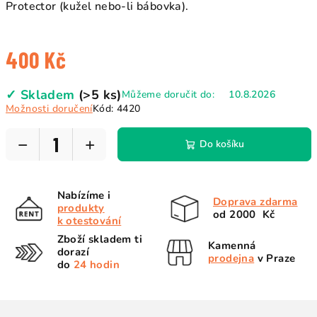
Protector (kužel nebo-li bábovka).
400 Kč
Měrná
✓ Skladem
(>5 ks)
Můžeme doručit do:
10.8.2026
cena:
Možnosti doručení
Kód:
4420
−
+
Do košíku
Nabízíme i
Doprava zdarma
produkty
od 2000 Kč
k otestování
Zboží skladem ti
Kamenná
dorazí
prodejna
v Praze
do
24 hodin