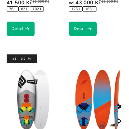
41 500 Kč
55 000 Kč
43 000 Kč
69 500 Kč
od
76 l
82 l
102 l
125 l
165 l
Detail
Detail
(až –30 %)