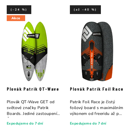
(–24 %)
(až –40 %)
Akce
Plovák Patrik QT-Wave
Plovák Patrik Foil Race
Plovák QT-Wave GET od
Patrik Foil Race je čistý
světové značky Patrik
foilový board s maximálním
Boards. Jediné zastoupení v
výkonem od freeridu až po
České Republice.
závodní...
Expedujeme do 7 dní
Expedujeme do 7 dní