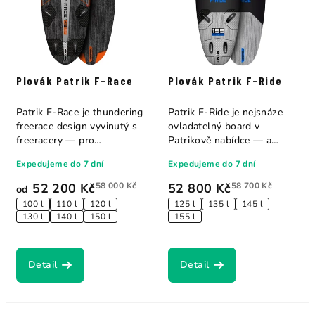
Plovák Patrik F-Race
Plovák Patrik F-Ride
Patrik F-Race je thundering
Patrik F-Ride je nejsnáze
freerace design vyvinutý s
ovladatelný board v
freeracery — pro
Patrikově nabídce — a
freeracery....
přitom je rychlý....
Expedujeme do 7 dní
Expedujeme do 7 dní
52 200 Kč
58 000 Kč
52 800 Kč
58 700 Kč
od
100 l
110 l
120 l
125 l
135 l
145 l
130 l
140 l
150 l
155 l
Detail
Detail