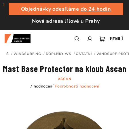
Přejít
na
Objednávky odesíláme
do 24 hodin
obsah
Nová adresa Jílové u Prahy
Nákupní
Hledat
Přihlášení
/
WINDSURFING
/
DOPLŇKY WS
/
OSTATNÍ
/
WINDSURF PROT
DOMŮ
košík
Mast Base Protector na kloub Ascan
ASCAN
Průměrné
7 hodnocení
Podrobnosti hodnocení
hodnocení
produktu
je
5,0
z
5
hvězdiček.