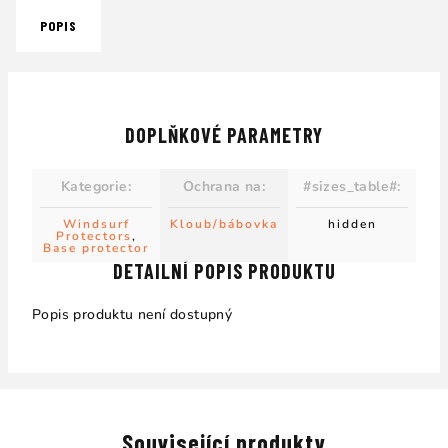
POPIS
DOPLŇKOVÉ PARAMETRY
Kategorie
:
Ochrana na
:
#sizes_table#
:
Windsurf
Kloub/bábovka
hidden
Protectors
,
Base protector
DETAILNÍ POPIS PRODUKTU
Popis produktu není dostupný
Související produkty