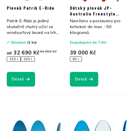
Plovák Patrik E-Ride
Dětský plovák JP-
Australie Freestyle
Young Gun
Patrik E-Ride je jediný
Navrženo a postaveno pro
skutečně chytrý učící se
kohokoli do max. ~50
windsurfový board na trhu
kilogramů.
— s barevně...
✓ Skladem
(1 ks)
Expedujeme do 7 dní
32 690 Kč
44 000 Kč
39 000 Kč
od
155 l
165 l
65 l
Detail
Detail