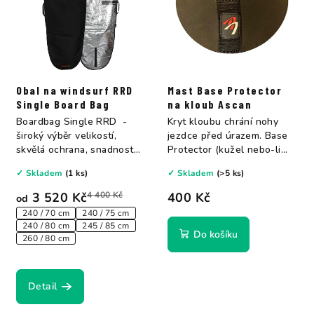
Obal na windsurf RRD
Mast Base Protector
Single Board Bag
na kloub Ascan
Boardbag Single RRD -
Kryt kloubu chrání nohy
široký výběr velikostí,
jezdce před úrazem. Base
skvělá ochrana, snadnost
Protector (kužel nebo-li
používání a...
bábovka).
✓ Skladem
(1 ks)
✓ Skladem
(>5 ks)
3 520 Kč
4 400 Kč
400 Kč
od
240 / 70 cm
240 / 75 cm
240 / 80 cm
245 / 85 cm
Do košíku
260 / 80 cm
Detail