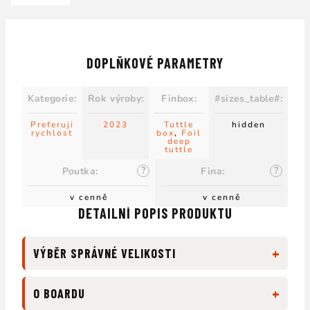
DOPLŇKOVÉ PARAMETRY
Kategorie
:
Rok výroby
:
Finbox
:
#sizes_table#
:
Preferuji
2023
Tuttle
hidden
rychlost
box
,
Foil
deep
tuttle
?
?
Poutka
:
Fina
:
v cenně
v cenně
DETAILNÍ POPIS PRODUKTU
+
VÝBĚR SPRÁVNÉ VELIKOSTI
+
O BOARDU