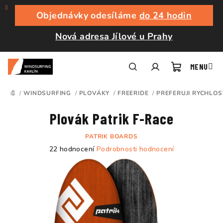
Přejít
na
Objednávky odesíláme
do 24 hodin
obsah
Nová adresa Jílové u Prahy
Nákupní
Hledat
Přihlášení
/
WINDSURFING
/
PLOVÁKY
/
FREERIDE
/
PREFERUJI RYCHLOS
DOMŮ
košík
Plovák Patrik F-Race
PATRIK BOARDS
Průměrné
22 hodnocení
Podrobnosti hodnocení
hodnocení
produktu
je
5,0
z
5
hvězdiček.