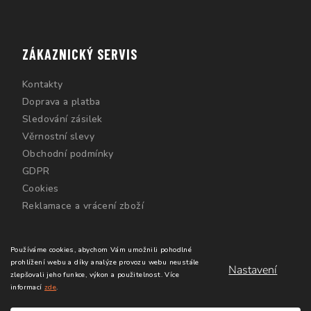
ZÁKAZNICKÝ SERVIS
Kontakty
Doprava a platba
Sledování zásilek
Věrnostní slevy
Obchodní podmínky
GDPR
Cookies
Reklamace a vrácení zboží
Používáme cookies, abychom Vám umožnili pohodlné
prohlížení webu a díky analýze provozu webu neustále
Nastavení
zlepšovali jeho funkce, výkon a použitelnost.
Více
informací
zde
.
Copyright 2026
Windsurfing Karlín.cz
. Všechna práva
vyhrazena.
Upravit nastavení cookies