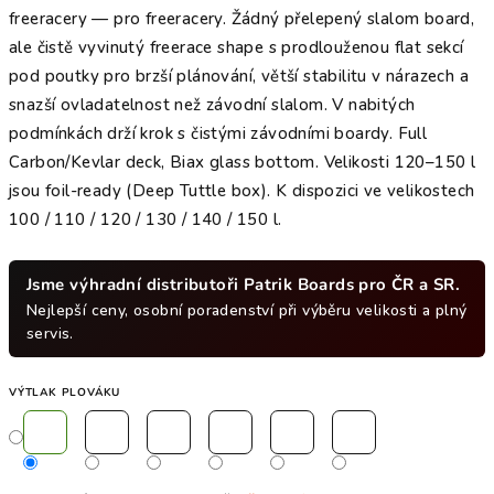
freeracery — pro freeracery. Žádný přelepený slalom board,
ale čistě vyvinutý freerace shape s prodlouženou flat sekcí
pod poutky pro brzší plánování, větší stabilitu v nárazech a
snazší ovladatelnost než závodní slalom. V nabitých
podmínkách drží krok s čistými závodními boardy. Full
Carbon/Kevlar deck, Biax glass bottom. Velikosti 120–150 l
jsou foil-ready (Deep Tuttle box). K dispozici ve velikostech
100 / 110 / 120 / 130 / 140 / 150 l.
Jsme výhradní distributoři Patrik Boards pro ČR a SR.
Nejlepší ceny, osobní poradenství při výběru velikosti a plný
servis.
VÝTLAK PLOVÁKU