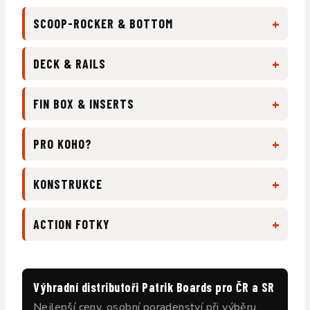
+
SCOOP-ROCKER & BOTTOM
+
DECK & RAILS
+
FIN BOX & INSERTS
+
PRO KOHO?
+
KONSTRUKCE
+
ACTION FOTKY
Výhradní distributoři Patrik Boards pro ČR a SR
Nejlepší ceny, osobní poradenství při výběru