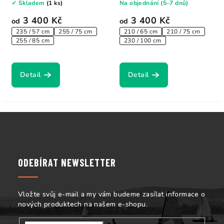
✓ Skladem
(1 ks)
Na objednání (5–7 dnů)
3 400 Kč
3 400 Kč
od
od
235 / 57 cm
255 / 75 cm
210 / 65 cm
210 / 75 cm
255 / 85 cm
230 / 100 cm
Detail
Detail
Z
á
p
a
ODEBÍRAT NEWSLETTER
t
í
Vložte svůj e-mail a my vám budeme zasílat informace o
nových produktech na našem e-shopu.