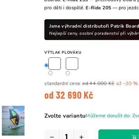
hvězdi
pro děti i dospělé.
E-Ride 205
— pro jezdce
Jsme výhradní distributoři Patrik Boar
Nejlepší ceny, osobní poradenství při výběru
VÝTLAK PLOVÁKU
standardní cena:
od 44 000 Kč
až –30 %
od
32 690 Kč
Měrná
cena:
Zvolte variantu
Můžeme doručit do:
Zvo
−
+