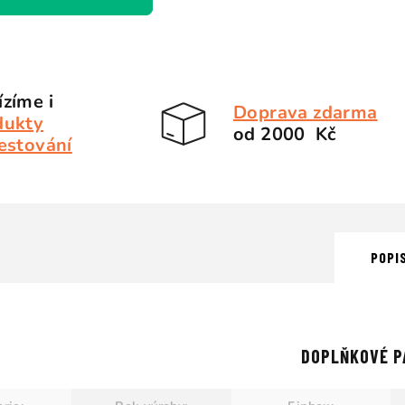
zíme i
Doprava zdarma
dukty
od 2000 Kč
estování
POPI
DOPLŇKOVÉ P