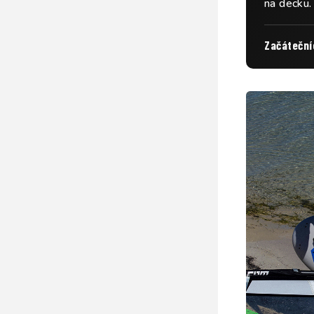
na decku.
Začáteční