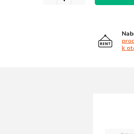
Nabí
pro
k ot