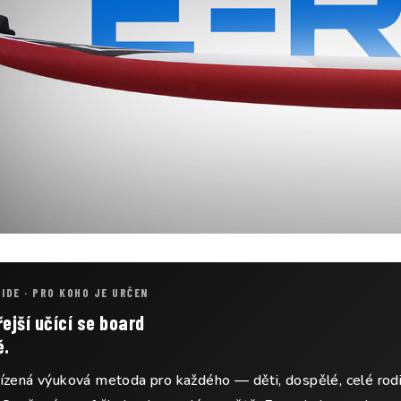
RIDE · PRO KOHO JE URČEN
ejší učící se board
ě.
ízená výuková metoda pro každého — děti, dospělé, celé rodi