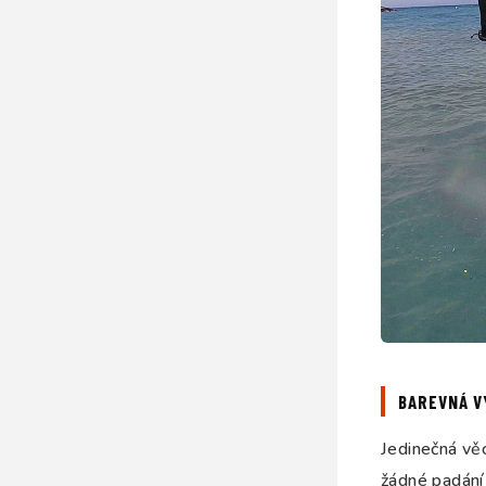
BAREVNÁ V
Jedinečná vě
žádné padání 