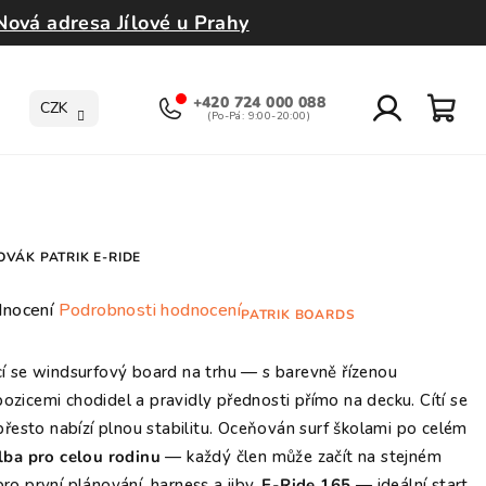
Nová adresa Jílové u Prahy
+420 724 000 088
CZK
Přihlášení
Nák
koší
OVÁK PATRIK E-RIDE
rné
nocení
Podrobnosti hodnocení
PATRIK BOARDS
ení
tu
ící se windsurfový board na trhu — s barevně řízenou
icemi chodidel a pravidly přednosti přímo na decku. Cítí se
, přesto nabízí plnou stabilitu. Oceňován surf školami po celém
lba pro celou rodinu
— každý člen může začít na stejném
 první plánování, harness a jiby.
E-Ride 165
— ideální start