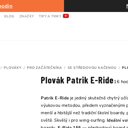
hodin
BLOG
ZNAČKY
TIPY A TRIKY
/
PLOVÁKY
/
PRO ZAČÁTEČNÍKA
/
SE STŘEDOVOU KAČENOU
/
PL
Plovák Patrik E-Ride
Průmě
16 hod
hodnoc
produk
Patrik E-Ride
je jediný skutečně chytrý uč
je
výukovou metodou, předem vyznačenými poz
5,0
menší a hbitější než tradiční školní boardy
z
světě. Skvělý i pro wing-surfing.
Ideální vo
5
boardu.
E-Ride 155
— přechodový board pro