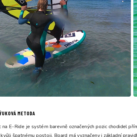
ÝUKOVÁ METODA
c na E-Ride je systém barevně označených pozic chodidel pří
kvůli špatnému postoji. Board má vyznačeny i základní pravid