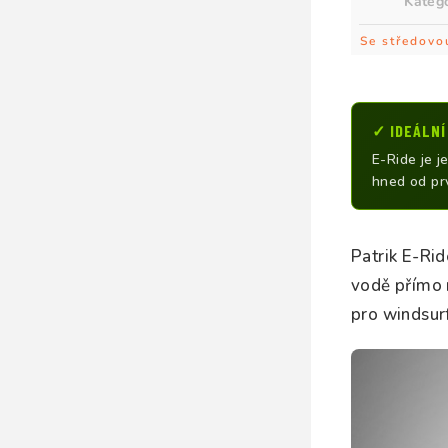
Kateg
Se středovo
✓ IDEÁLNÍ
E-Ride je 
hned od prv
Patrik E-Rid
vodě přímo n
pro windsurf