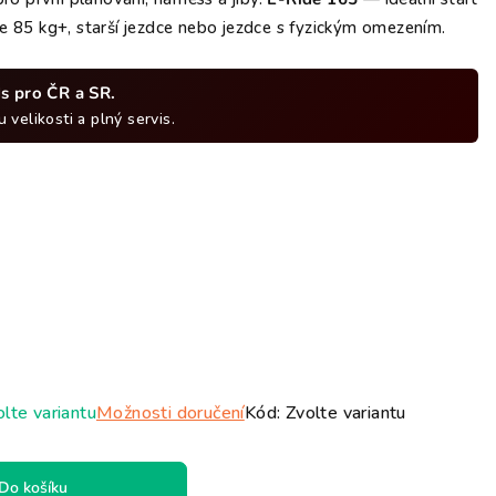
ček.
 85 kg+, starší jezdce nebo jezdce s fyzickým omezením.
ds pro ČR a SR.
 velikosti a plný servis.
lte variantu
Možnosti doručení
Kód:
Zvolte variantu
Do košíku