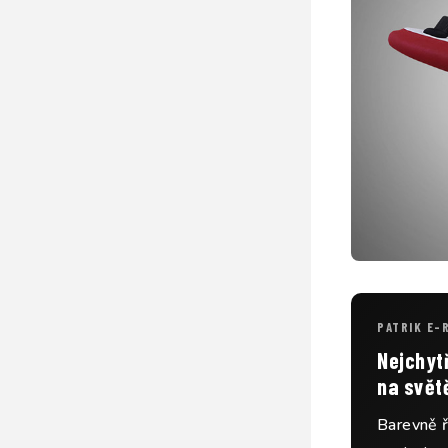
PATRIK E-
Nejchytř
na svět
Barevně ř