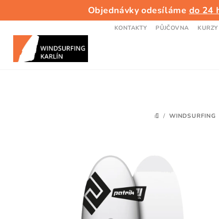
Přejít
Objednávky odesíláme
do 24 
na
obsah
KONTAKTY
PŮJČOVNA
KURZY
/
WINDSURFING
DOMŮ