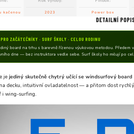
orie
:
Rok výroby
:
Finbox
:
u kačenou
2023
Power box
DETAILNÍ POPI
 PRO ZAČÁTEČNÍKY · SURF ŠKOLY · CELOU RODINU
jediný board na trhu s barevně řízenou výukovou metodou. Předem v
ního dne — bez instruktora vedle sebe. Surf školy ho milují po ce
e je
jediný skutečně chytrý učící se windsurfový board
a decku, intuitivní ovladatelnost — a přitom dost rychlý
 i wing-surfing.