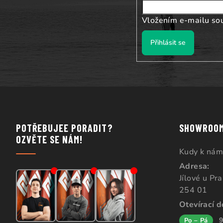
í
Vložením e-mailu so
Přihlásit se
POTŘEBUJEE PORADIT?
SHOWROO
OZVĚTE SE NÁM!
Kudy k nám
Adresa:
Jílové u Pr
254 01
Otevírací 
9
Po – Pá