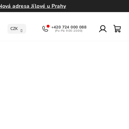
Nová adresa Jílové u Prahy
+420 724 000 088
CZK
Přihlášení
Nák
koší