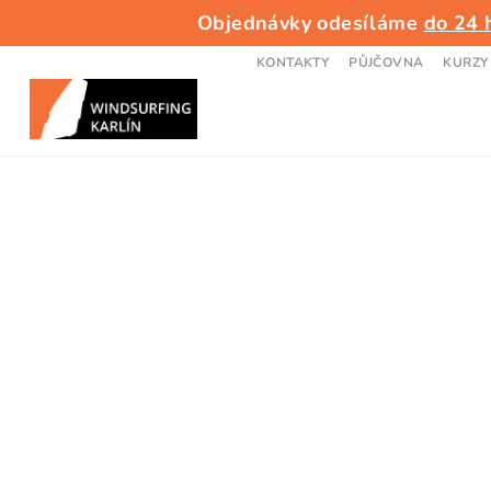
Přejít
Objednávky odesíláme
do 24 
na
obsah
KONTAKTY
PŮJČOVNA
KURZY