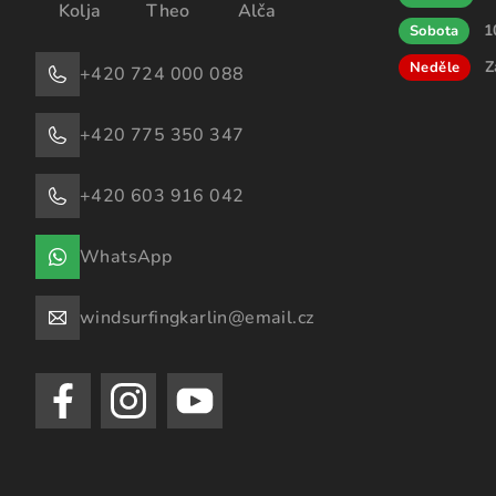
Kolja
Theo
Alča
1
Sobota
Z
Neděle
+420 724 000 088
+420 775 350 347
+420 603 916 042
WhatsApp
windsurfingkarlin@email.cz