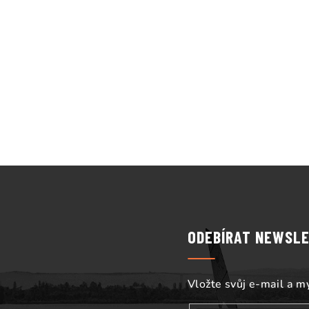
Z
á
p
ODEBÍRAT NEWSL
a
t
Vložte svůj e-mail a 