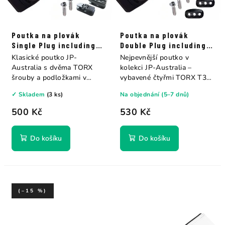
Poutka na plovák
Poutka na plovák
Single Plug including
Double Plug including
2x T30 screws Jp-
4x T30 screws Jp-
Klasické poutko JP-
Nejpevnější poutko v
Australia
Australia
Australia s dvěma TORX
kolekci JP-Australia –
šrouby a podložkami v
vybavené čtyřmi TORX T30
balení. Díky pevné...
šrouby a...
✓ Skladem
(3 ks)
Na objednání (5–7 dnů)
500 Kč
530 Kč
Do košíku
Do košíku
(–15 %)