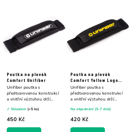
e
p
n
i
í
s
p
p
r
r
o
o
d
d
u
u
k
k
Poutka na plovák
Poutka na plovák
t
t
Comfort Unifiber
Comfort Yellow Logo
ů
Unifiber
ů
Unifiber poutka s
Unifiber poutka s
předtvarovanou konstrukcí
předtvarovanou konstrukcí
a vnitřní výztuhou drží
a vnitřní výztuhou drží
otevřený tvar,...
otevřený tvar,...
✓ Skladem
(>5 ks)
Na objednání (5–7 dnů)
450 Kč
420 Kč