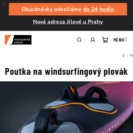
Přejít
na
Objednávky odesíláme
do 24 hodin
obsah
Nová adresa Jílové u Prahy
Nákupní
Hledat
Přihlášení
/
W
DOM
košík
P
Poutka na windsurfingový plovák
o
s
t
r
a
n
n