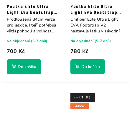
Poutka Elite Ultra
Poutka Elite Ultra
Light Eva Beatstrap
Light Eva Beatstrap
34cm Unifiber
40cm Unifiber
Prodloužená 34cm verze
Unifiber Elite Ultra Light
pro jezdce, kteří potřebují
EVA Footstrap V2
větší pohodlí a volnost
nastavuje laťku v závodním
pohybu. Díky...
windsurfingu....
Na objednání (5–7 dnů)
Na objednání (5–7 dnů)
700 Kč
780 Kč
Do košíku
Do košíku
(–43 %)
Akce