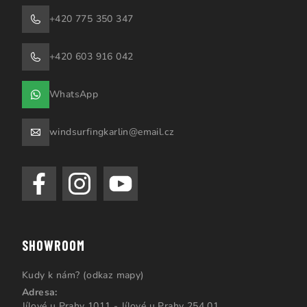
+420 775 350 347
+420 603 916 042
WhatsApp
windsurfingkarlin@email.cz
SHOWROOM
Kudy k nám? (odkaz mapy)
Adresa:
Jílové u Prahy 1011 - Jílové u Prahy 254 01