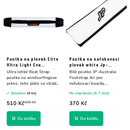
Poutka na plovák Elite
Poutka na nafukovací
Ultra Light Eva
plovák white Jp-
Beatstrap (29-35cm)
Australia
Ultra lehké Beat Strap
Bílé poutko JP-Australia
Unifiber
poutka na windsurfingove
Footstrap Air pro
prkno. Jeho jádro se skládá
nafukovací boardy.
z...
Nastavitelné pomocí...
✓ Skladem
(4 ks)
Na objednání (5–7 dnů)
510 Kč
600 Kč
370 Kč
Do košíku
Do košíku