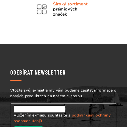
í
Široký sortiment
p
prémiových
r
značek
v
k
y
v
ý
Z
p
á
i
p
s
a
u
ODEBÍRAT NEWSLETTER
t
í
Vložte svůj e-mail a my vám budeme zasílat informace o
nových produktech na našem e-shopu.
Vložením e-mailu souhlasíte s
podmínkami ochrany
osobních údajů