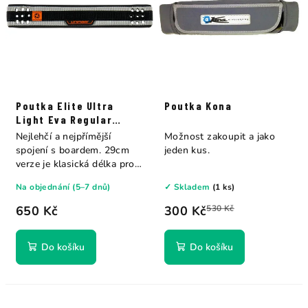
Poutka Elite Ultra
Poutka Kona
Light Eva Regular
29cm Unifiber
Nejlehčí a nejpřímější
Možnost zakoupit a jako
spojení s boardem. 29cm
jeden kus.
verze je klasická délka pro
běžné...
Na objednání (5–7 dnů)
✓ Skladem
(1 ks)
650 Kč
300 Kč
530 Kč
Do košíku
Do košíku