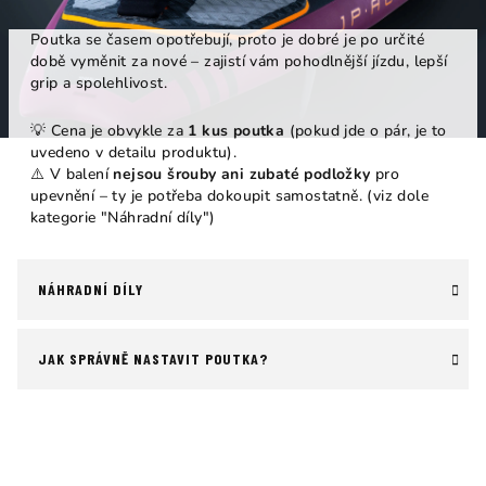
í
p
Poutka se časem opotřebují, proto je dobré je po určité
době vyměnit za nové – zajistí vám pohodlnější jízdu, lepší
a
grip a spolehlivost.
n
e
💡 Cena je obvykle za
1 kus poutka
(pokud jde o pár, je to
uvedeno v detailu produktu).
l
⚠️ V balení
nejsou šrouby ani zubaté podložky
pro
upevnění – ty je potřeba dokoupit samostatně. (viz dole
kategorie "Náhradní díly")
NÁHRADNÍ DÍLY
JAK SPRÁVNĚ NASTAVIT POUTKA?
Ř
a
V
z
ý