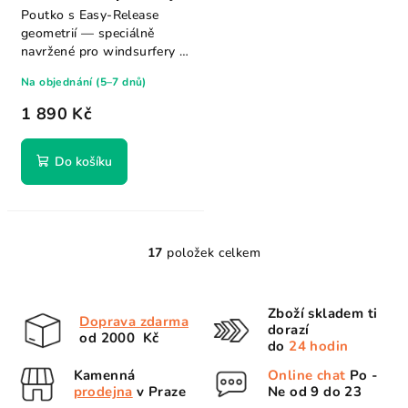
Poutko s Easy-Release
geometrií — speciálně
navržené pro windsurfery a
foilery, kteří...
Na objednání (5–7 dnů)
1 890 Kč
Do košíku
17
položek celkem
O
v
l
Zboží skladem ti
Doprava zdarma
á
dorazí
od 2000 Kč
d
do
24 hodin
a
Kamenná
Online chat
Po -
c
prodejna
v Praze
Ne od 9 do 23