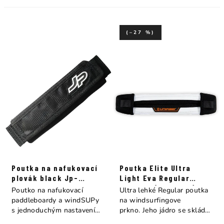
(–27 %)
Poutka na nafukovací
Poutka Elite Ultra
plovák black Jp-
Light Eva Regular
Australia
Unifiber (20-26cm)
Poutko na nafukovací
Ultra lehké Regular poutka
paddleboardy a windSUPy
na windsurfingove
s jednoduchým nastavením
prkno. Jeho jádro se skládá
pomocí suchého...
z...