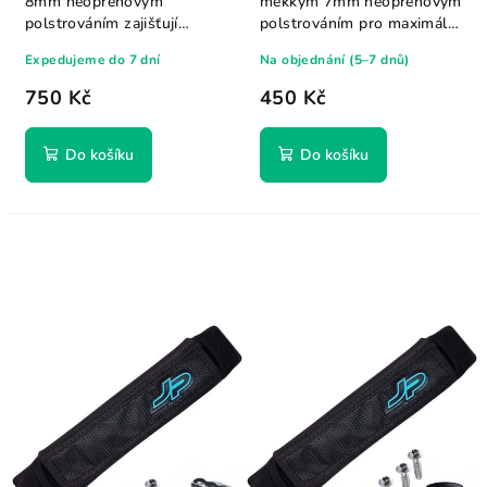
8mm neoprenovým
měkkým 7mm neoprenovým
polstrováním zajišťují
polstrováním pro maximální
komfort i při delších...
pohodlí i při...
Expedujeme do 7 dní
Na objednání (5–7 dnů)
750 Kč
450 Kč
Do košíku
Do košíku