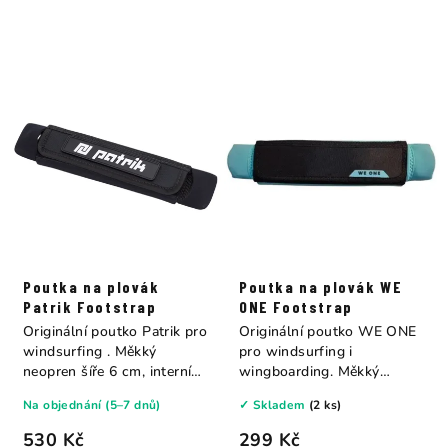
Poutka na plovák
Poutka na plovák WE
Patrik Footstrap
ONE Footstrap
Originální poutko Patrik pro
Originální poutko WE ONE
windsurfing . Měkký
pro windsurfing i
neopren šíře 6 cm, interní
wingboarding. Měkký
dvojité...
neopren šíře 6 cm,...
Na objednání (5–7 dnů)
✓ Skladem
(2 ks)
530 Kč
299 Kč