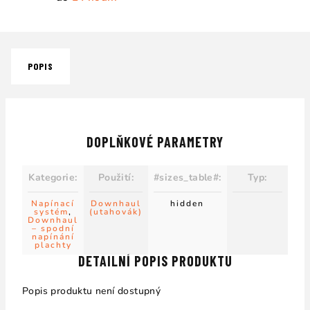
POPIS
DOPLŇKOVÉ PARAMETRY
Kategorie
:
Použití
:
#sizes_table#
:
Typ
:
Napínací
Downhaul
hidden
systém
,
(utahovák)
Downhaul
– spodní
napínání
plachty
DETAILNÍ POPIS PRODUKTU
Popis produktu není dostupný