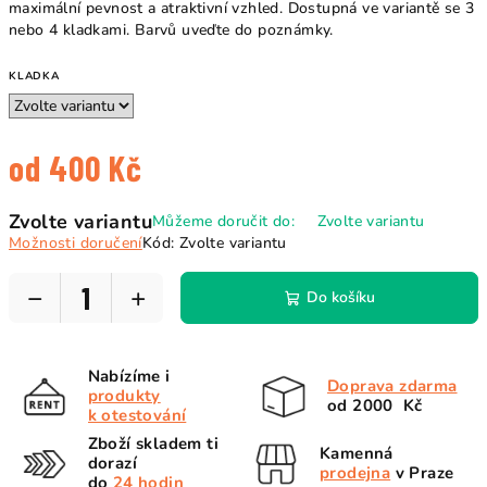
maximální pevnost a atraktivní vzhled. Dostupná ve variantě se 3
nebo 4 kladkami. Barvů uveďte do poznámky.
KLADKA
od
400 Kč
Měrná
Zvolte variantu
Můžeme doručit do:
Zvolte variantu
cena:
Možnosti doručení
Kód:
Zvolte variantu
−
+
Do košíku
Nabízíme i
Doprava zdarma
produkty
od 2000 Kč
k otestování
Zboží skladem ti
Kamenná
dorazí
prodejna
v Praze
do
24 hodin