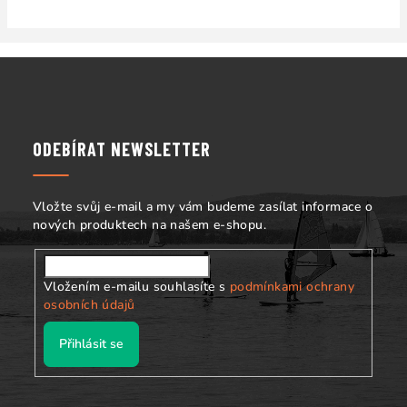
Z
á
p
a
ODEBÍRAT NEWSLETTER
t
í
Vložte svůj e-mail a my vám budeme zasílat informace o
nových produktech na našem e-shopu.
Vložením e-mailu souhlasíte s
podmínkami ochrany
osobních údajů
Přihlásit se