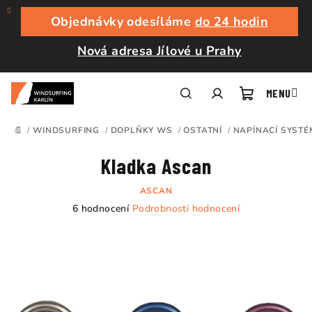
Přejít
na
Objednávky odesíláme
do 24 hodin
obsah
Nová adresa Jílové u Prahy
Nákupní
Hledat
Přihlášení
/
WINDSURFING
/
DOPLŇKY WS
/
OSTATNÍ
/
NAPÍNACÍ SYSTÉ
DOMŮ
košík
Kladka Ascan
ASCAN
Průměrné
6 hodnocení
Podrobnosti hodnocení
hodnocení
produktu
je
5,0
z
5
hvězdiček.