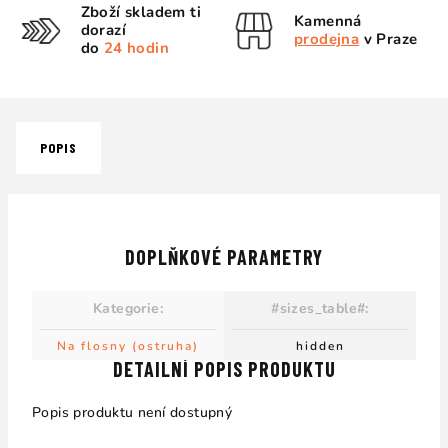
Zboží skladem ti
Kamenná
dorazí
prodejna
v Praze
do
24 hodin
POPIS
DOPLŇKOVÉ PARAMETRY
Kategorie
:
#sizes_table#
:
Na flosny (ostruha)
hidden
DETAILNÍ POPIS PRODUKTU
Popis produktu není dostupný