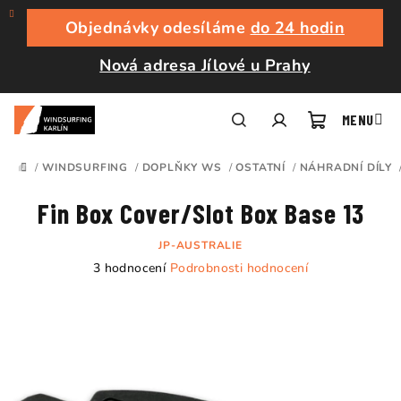
Přejít
na
Objednávky odesíláme
do 24 hodin
obsah
Nová adresa Jílové u Prahy
Nákupní
Hledat
Přihlášení
/
WINDSURFING
/
DOPLŇKY WS
/
OSTATNÍ
/
NÁHRADNÍ DÍLY
DOMŮ
košík
Fin Box Cover/Slot Box Base 13
JP-AUSTRALIE
Průměrné
3 hodnocení
Podrobnosti hodnocení
hodnocení
produktu
je
3,7
z
5
hvězdiček.