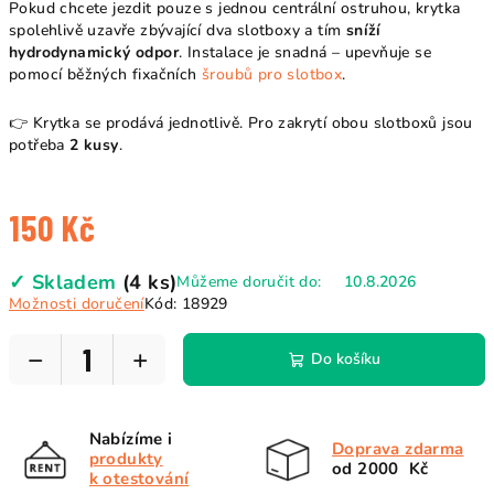
Pokud chcete jezdit pouze s jednou centrální ostruhou, krytka
spolehlivě uzavře zbývající dva slotboxy a tím
sníží
hydrodynamický odpor
. Instalace je snadná – upevňuje se
pomocí běžných fixačních
šroubů pro slotbox
.
👉 Krytka se prodává jednotlivě. Pro zakrytí obou slotboxů jsou
potřeba
2 kusy
.
150 Kč
Měrná
✓ Skladem
(4 ks)
Můžeme doručit do:
10.8.2026
cena:
Možnosti doručení
Kód:
18929
−
+
Do košíku
Nabízíme i
Doprava zdarma
produkty
od 2000 Kč
k otestování