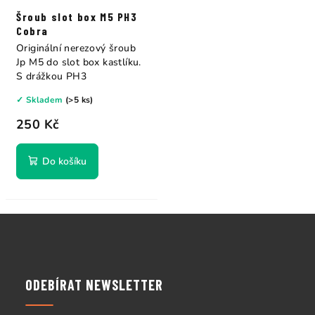
Šroub slot box M5 PH3
Cobra
Originální nerezový šroub
Jp M5 do slot box kastlíku.
S drážkou PH3
✓ Skladem
(>5 ks)
250 Kč
Do košíku
Z
á
p
a
ODEBÍRAT NEWSLETTER
t