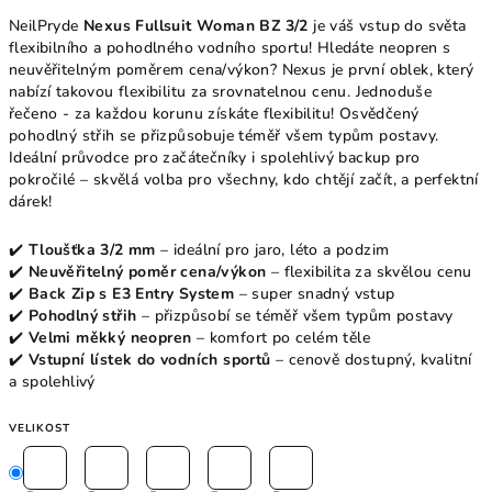
NeilPryde
Nexus Fullsuit Woman BZ 3/2
je váš vstup do světa
flexibilního a pohodlného vodního sportu! Hledáte neopren s
neuvěřitelným poměrem cena/výkon? Nexus je první oblek, který
nabízí takovou flexibilitu za srovnatelnou cenu. Jednoduše
řečeno - za každou korunu získáte flexibilitu! Osvědčený
pohodlný střih se přizpůsobuje téměř všem typům postavy.
Ideální průvodce pro začátečníky i spolehlivý backup pro
pokročilé – skvělá volba pro všechny, kdo chtějí začít, a perfektní
dárek!
✔️
Tloušťka 3/2 mm
– ideální pro jaro, léto a podzim
✔️
Neuvěřitelný poměr cena/výkon
– flexibilita za skvělou cenu
✔️
Back Zip s E3 Entry System
– super snadný vstup
✔️
Pohodlný střih
– přizpůsobí se téměř všem typům postavy
✔️
Velmi měkký neopren
– komfort po celém těle
✔️
Vstupní lístek do vodních sportů
– cenově dostupný, kvalitní
a spolehlivý
VELIKOST