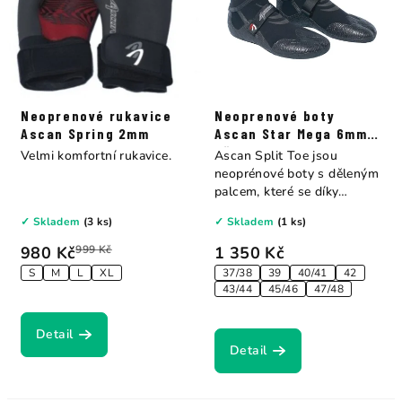
Neoprenové rukavice
Neoprenové boty
Ascan Spring 2mm
Ascan Star Mega 6mm s
děleným palcem
Velmi komfortní rukavice.
Ascan Split Toe jsou
neoprénové boty s děleným
palcem, které se díky
svému...
✓ Skladem
(3 ks)
✓ Skladem
(1 ks)
980 Kč
999 Kč
1 350 Kč
S
M
L
XL
37/38
39
40/41
42
43/44
45/46
47/48
Detail
Detail