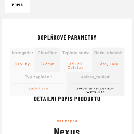
POPIS
DOPLŇKOVÉ PARAMETRY
Kategorie
:
Tloušťka
:
Teplota vody
:
Roční období
:
Dlouhý
3/2mm
15-20
Léto
,
Jaro
Celsius
Typ zapínání
:
#sizes_table#
:
Zadní zip
/woman-size-np-
wetsuits
DETAILNÍ POPIS PRODUKTU
NeilPryde
Nexus