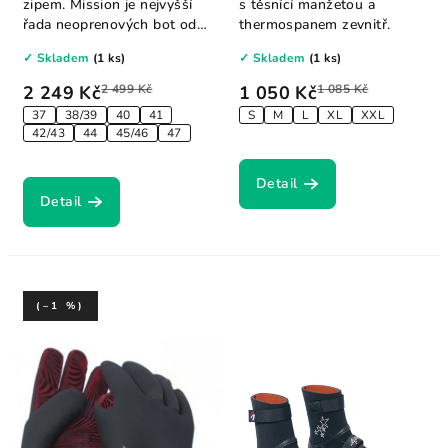
zipem. Mission je nejvyšší
s těsnící manžetou a
řada neoprenových bot od
thermospanem zevnitř.
Neilprydu....
✓ Skladem
(1 ks)
✓ Skladem
(1 ks)
2 249 Kč
2 499 Kč
1 050 Kč
1 085 Kč
37
38/39
40
41
S
M
L
XL
XXL
42/43
44
45/46
47
Detail
Detail
(–1 %)