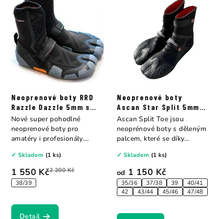
Neoprenové boty RRD
Neoprenové boty
Razzle Dazzle 5mm s
Ascan Star Split 5mm s
děleným palcem
děleným palcem
Nové super pohodlné
Ascan Split Toe jsou
neoprenové boty pro
neoprénové boty s děleným
amatéry i profesionály.
palcem, které se díky
Vysoké boty –...
svému...
✓ Skladem
(1 ks)
✓ Skladem
(1 ks)
1 550 Kč
2 200 Kč
1 150 Kč
od
38/39
35/36
37/38
39
40/41
42
43/44
45/46
47/48
Detail