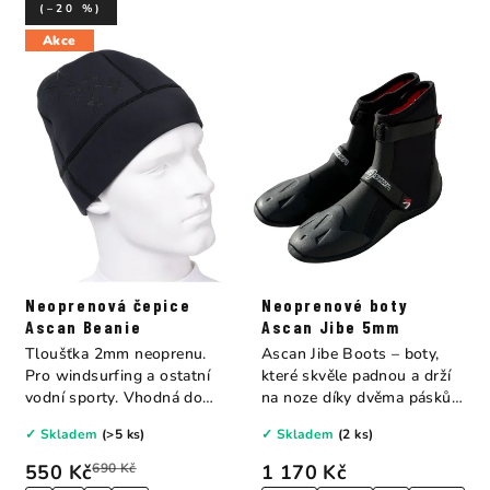
(–20 %)
Akce
Neoprenová čepice
Neoprenové boty
Ascan Beanie
Ascan Jibe 5mm
Tloušťka 2mm neoprenu.
Ascan Jibe Boots – boty,
Pro windsurfing a ostatní
které skvěle padnou a drží
vodní sporty. Vhodná do
na noze díky dvěma páskům
chladného...
na...
✓ Skladem
(>5 ks)
✓ Skladem
(2 ks)
550 Kč
690 Kč
1 170 Kč