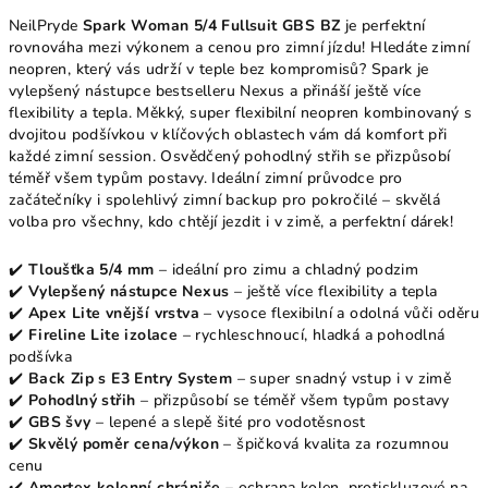
NeilPryde
Spark Woman 5/4 Fullsuit GBS BZ
je perfektní
rovnováha mezi výkonem a cenou pro zimní jízdu! Hledáte zimní
neopren, který vás udrží v teple bez kompromisů? Spark je
vylepšený nástupce bestselleru Nexus a přináší ještě více
flexibility a tepla. Měkký, super flexibilní neopren kombinovaný s
dvojitou podšívkou v klíčových oblastech vám dá komfort při
každé zimní session. Osvědčený pohodlný střih se přizpůsobí
téměř všem typům postavy. Ideální zimní průvodce pro
začátečníky i spolehlivý zimní backup pro pokročilé – skvělá
volba pro všechny, kdo chtějí jezdit i v zimě, a perfektní dárek!
✔️
Tloušťka 5/4 mm
– ideální pro zimu a chladný podzim
✔️
Vylepšený nástupce Nexus
– ještě více flexibility a tepla
✔️
Apex Lite vnější vrstva
– vysoce flexibilní a odolná vůči oděru
✔️
Fireline Lite izolace
– rychleschnoucí, hladká a pohodlná
podšívka
✔️
Back Zip s E3 Entry System
– super snadný vstup i v zimě
✔️
Pohodlný střih
– přizpůsobí se téměř všem typům postavy
✔️
GBS švy
– lepené a slepě šité pro vodotěsnost
✔️
Skvělý poměr cena/výkon
– špičková kvalita za rozumnou
cenu
✔️
Amortex kolenní chrániče
– ochrana kolen, protiskluzové na