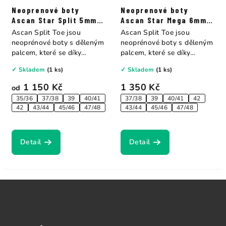
Neoprenové boty
Neoprenové boty
Ascan Star Split 5mm s
Ascan Star Mega 6mm s
děleným palcem
děleným palcem
Ascan Split Toe jsou
Ascan Split Toe jsou
neoprénové boty s děleným
neoprénové boty s děleným
palcem, které se díky
palcem, které se díky
svému...
svému...
✓ Skladem
(1 ks)
✓ Skladem
(1 ks)
1 150 Kč
1 350 Kč
od
35/36
37/38
39
40/41
37/38
39
40/41
42
42
43/44
45/46
47/48
43/44
45/46
47/48
Detail
Detail
Z
á
p