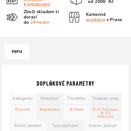
od 2000 Kč
k otestování
Zboží skladem ti
Kamenná
dorazí
prodejna
v Praze
do
24 hodin
POPIS
DOPLŇKOVÉ PARAMETRY
Kategorie
:
Oblečení
:
Tloušťka
:
Teplota vody
:
Dlouhý
Neopreny
5/4mm
0-9 Celsius
,
6-12
Celsius
Roční období
:
Typ zapínání
:
#sizes_table#
: