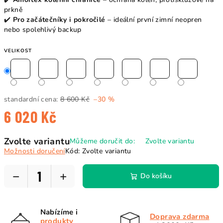
prkně
✔️
Pro začátečníky i pokročilé
– ideální první zimní neopren
nebo spolehlivý backup
VELIKOST
standardní cena:
8 600 Kč
–30 %
6 020 Kč
Měrná
Zvolte variantu
Můžeme doručit do:
Zvolte variantu
cena:
Možnosti doručení
Kód:
Zvolte variantu
−
+
Do košíku
Nabízíme i
Doprava zdarma
produkty