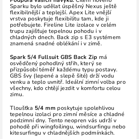
Podpora vašich návyků.
Cílem nového
Sparku bylo udělat úspěšný Nexus ještě
flexibilnější a teplejší. Apex Lite vnější
vrstva poskytuje flexibilitu tam, kde ji
potřebujete. Fireline Lite izolace v celém
trupu zajišťuje tepelnou pohodu i v
chladných dnech. Back zip s E3 systémem
znamená snadné oblékání i v zimě.
Spark 5/4 Fullsuit GBS Back Zip
má
osvědčený pohodlný střih, který se
přizpůsobí téměř každému typu postavy.
GBS švy (lepené a slepě šité) drží vodu
venku a teplo uvnitř. Ideální zimní volba pro
všechny, kdo chtějí jezdit v komfortu celou
zimu.
Tloušťka
5/4 mm
poskytuje spolehlivou
tepelnou izolaci pro zimní měsíce a chladné
podzimní dny. Tento neopren vás udrží v
pohodě při wingfoilingu, windsurfingu nebo
kitesurfingu v chladnějších podmínkách.