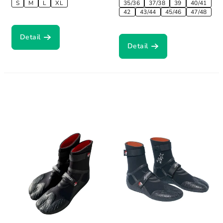
S
M
L
XL
35/36
37/38
39
40/41
42
43/44
45/46
47/48
Detail
Detail