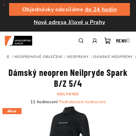
Přejít
na
Objednávky odesíláme
do 24 hodin
obsah
Nová adresa Jílové u Prahy
Nákupní
Hledat
Přihlášení
/
NEOPRENOVÉ OBLEČENÍ
/
NEOPRENY
/
DÁMSKÉ NEOPRÉNY
DOMŮ
košík
Dámský neopren Neilpryde Spark
B/Z 5/4
NEILPRYDE
Průměrné
11 hodnocení
Podrobnosti hodnocení
hodnocení
Akce
produktu
je
4,4
z