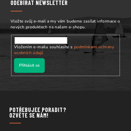
a
ODEBÍRAT NEWSLETTER
t
í
Vložte svůj e-mail a my vám budeme zasílat informace o
nových produktech na našem e-shopu.
Vložením e-mailu souhlasíte s
podmínkami ochrany
osobních údajů
Přihlásit se
POTŘEBUJEE PORADIT?
OZVĚTE SE NÁM!