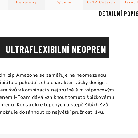
Neopreny
5/3mm
6-12 Celsius
Jaro
,
DETAILNÍ POPI
ULTRAFLEXIBILNÍ NEOPREN
dní zip Amazone se zaměřuje na neomezenou
ibilitu a pohodlí. Jeho charakteristický design s
em švů v kombinaci s nejpružnějším vápencovým
enem I-Foam dává vzniknout tomuto špičkovému
prenu. Konstrukce lepených a slepě šitých švů
možňuje dosáhnout co největší pružnosti švů.