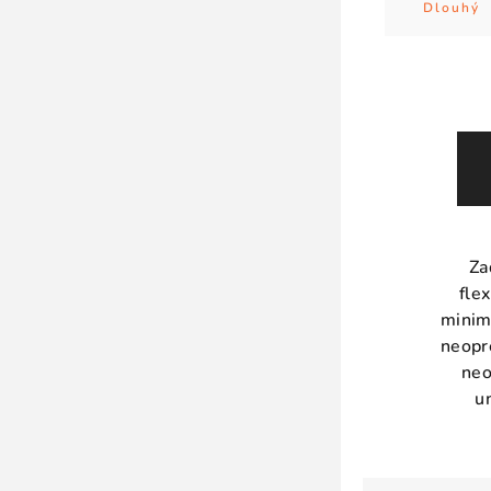
Dlouhý
Za
flex
minim
neopr
neo
u