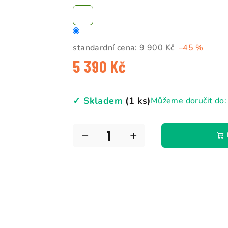
5
hvězdiček.
standardní cena:
9 900 Kč
–45 %
5 390 Kč
Měrná
cena:
✓ Skladem
(1 ks)
Můžeme doručit do:
−
+