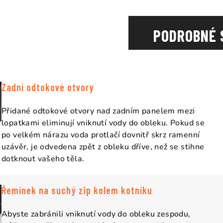
PODROBNÉ 
Zadní odtokové otvory
Přidané odtokové otvory nad zadním panelem mezi
lopatkami eliminují vniknutí vody do obleku. Pokud se
po velkém nárazu voda protlačí dovnitř skrz ramenní
uzávěr, je odvedena zpět z obleku dříve, než se stihne
dotknout vašeho těla.
Řemínek na suchý zip kolem kotníku
Abyste zabránili vniknutí vody do obleku zespodu,