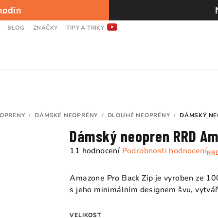
hodin
BLOG
ZNAČKY
TIPY A TRIKY
OPRENY
/
DÁMSKÉ NEOPRÉNY
/
DLOUHÉ NEOPRÉNY
/
DÁMSKÝ NE
Dámský neopren RRD Am
Průměrné
11 hodnocení
Podrobnosti hodnocení
RR
hodnocení
produktu
Amazone Pro Back Zip je vyroben ze 10
je
s jeho minimálním designem švu, vytvář
4,9
z
VELIKOST