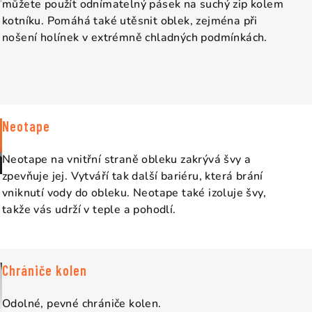
můžete použít odnímatelný pásek na suchý zip kolem
kotníku. Pomáhá také utěsnit oblek, zejména při
nošení holínek v extrémně chladných podmínkách.
Neotape
Neotape na vnitřní straně obleku zakrývá švy a
zpevňuje jej. Vytváří tak další bariéru, která brání
vniknutí vody do obleku. Neotape také izoluje švy,
takže vás udrží v teple a pohodlí.
Chrániče kolen
Odolné, pevné chrániče kolen.