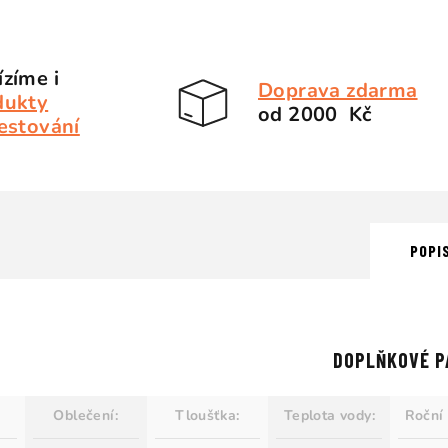
zíme i
Doprava zdarma
dukty
od 2000 Kč
estování
POPI
DOPLŇKOVÉ P
Oblečení
:
Tloušťka
:
Teplota vody
:
Roční