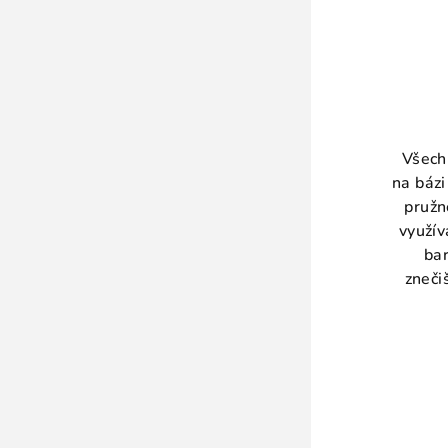
Všech
na báz
pružn
využív
bar
zneči