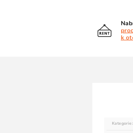
Nabí
pro
k ot
Kategorie
: