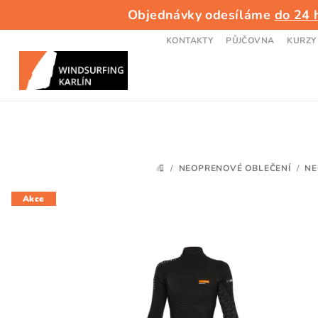
Přejít
Objednávky odesíláme
do 24 
na
obsah
KONTAKTY
PŮJČOVNA
KURZY
/
NEOPRENOVÉ OBLEČENÍ
/
NE
DOMŮ
Akce