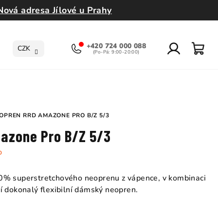
Nová adresa Jílové u Prahy
+420 724 000 088
CZK
Přihlášení
Nák
koší
OPREN RRD AMAZONE PRO B/Z 5/3
azone Pro B/Z 5/3
D
0% superstretchového neoprenu z vápence, v kombinaci
í dokonalý flexibilní dámský neopren.