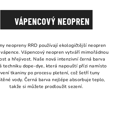
VÁPENCOVÝ NEOPREN
ny neopreny RRD používají ekologičtější neopren
i vápence. Vápencový neopren vytváří mimořádnou
ost a hřejivost. Naše nová intenzivní černá barva
á techniku dope-dye, která napouští přízi namísto
vení tkaniny po procesu pletení, což šetří tuny
štěné vody. Černá barva nejlépe absorbuje teplo,
takže si můžete prodloužit sezení.