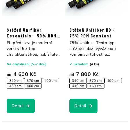
Stěžeň Unifiber
Stěžeň Unifiber HD -
Essentials - 50% RDM
75% RDM Constant
Constant FL Curve
FL představuje moderní
75% Uhlíku - Tento typ
verzi s flex top
stěžně nabízí vyváženou
charakteristikou, nabízí ale
kombinaci tuhosti a
více flexibility...
flexibility, což...
Na objednání (5–7 dnů)
✓ Skladem
(4 ks)
4 600 Kč
7 800 Kč
od
od
340 cm
370 cm
400 cm
340 cm
370 cm
400 cm
430 cm
460 cm
430 cm
460 cm
Detail
Detail