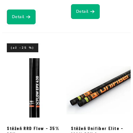
Detail
Detail
(až –25 %)
Stěžeň RRD Flow - 35%
Stěžeň Unifiber Elite -