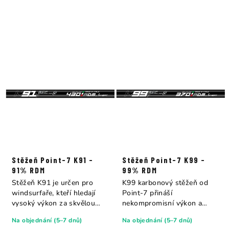
Stěžeň Point-7 K91 -
Stěžeň Point-7 K99 -
91% RDM
99% RDM
Stěžeň K91 je určen pro
K99 karbonový stěžeň od
windsurfaře, kteří hledají
Point-7 přináší
vysoký výkon za skvělou
nekompromisní výkon a
cenu. S...
lehkost pro náročné...
Na objednání (5–7 dnů)
Na objednání (5–7 dnů)