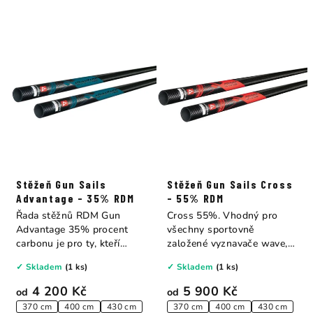
Stěžeň Gun Sails
Stěžeň Gun Sails Cross
Advantage - 35% RDM
- 55% RDM
Řada stěžnů RDM Gun
Cross 55%. Vhodný pro
Advantage 35% procent
všechny sportovně
carbonu je pro ty, kteří
založené vyznavače wave,
hledají extrémně...
freestyle a freemove...
✓ Skladem
(1 ks)
✓ Skladem
(1 ks)
4 200 Kč
5 900 Kč
od
od
370 cm
400 cm
430 cm
370 cm
400 cm
430 cm