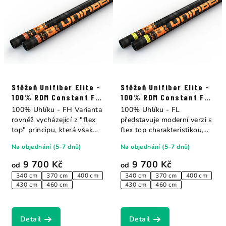
Stěžeň Unifiber Elite -
Stěžeň Unifiber Elite -
100% RDM Constant FH
100% RDM Constant FL
Curve
Curve
100% Uhlíku - FH Varianta
100% Uhlíku - FL
rovněž vycházející z "flex
představuje moderní verzi s
top" principu, která však
flex top charakteristikou,
přenáší...
nabízí ale více...
Na objednání (5–7 dnů)
Na objednání (5–7 dnů)
9 700 Kč
9 700 Kč
od
od
340 cm
370 cm
400 cm
340 cm
370 cm
400 cm
430 cm
460 cm
430 cm
460 cm
Detail
Detail