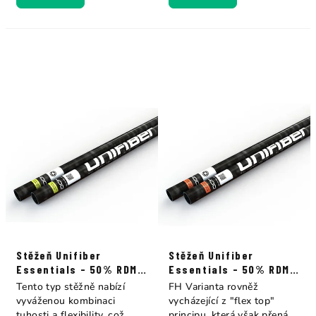
Stěžeň Unifiber
Stěžeň Unifiber
Essentials - 50% RDM
Essentials - 50% RDM
Constant
Constant FH Curve
Tento typ stěžně nabízí
FH Varianta rovněž
vyváženou kombinaci
vycházející z "flex top"
tuhosti a flexibility, což
principu, která však přenáší