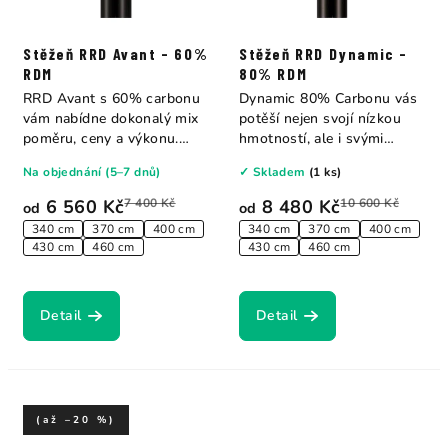
Stěžeň RRD Avant - 60%
Stěžeň RRD Dynamic -
RDM
80% RDM
RRD Avant s 60% carbonu
Dynamic 80% Carbonu vás
vám nabídne dokonalý mix
potěší nejen svojí nízkou
poměru, ceny a výkonu.
hmotností, ale i svými
Lehký, výkonný...
jízdními...
Na objednání (5–7 dnů)
✓ Skladem
(1 ks)
6 560 Kč
7 400 Kč
8 480 Kč
10 600 Kč
od
od
340 cm
370 cm
400 cm
340 cm
370 cm
400 cm
430 cm
460 cm
430 cm
460 cm
Detail
Detail
(až –20 %)