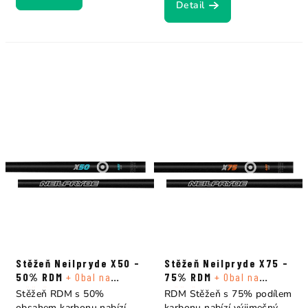
Detail
Stěžeň Neilpryde X50 -
Stěžeň Neilpryde X75 -
50% RDM
+ Obal na
75% RDM
+ Obal na
stěžeň
stěžeň
Stěžeň RDM s 50%
RDM Stěžeň s 75% podílem
obsahem karbonu nabízí
karbonu nabízí výjimečný