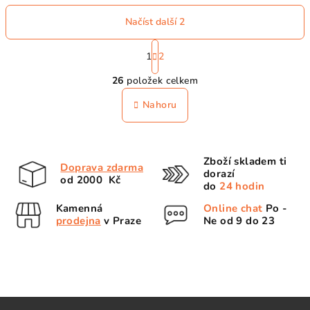
Načíst další 2
S
t
1
2
O
r
26
položek celkem
á
v
n
l
Nahoru
k
á
o
d
v
a
á
Zboží skladem ti
n
c
Doprava zdarma
dorazí
í
od 2000 Kč
í
do
24 hodin
p
Kamenná
Online chat
Po -
r
prodejna
v Praze
Ne od 9 do 23
v
k
y
v
ý
Z
p