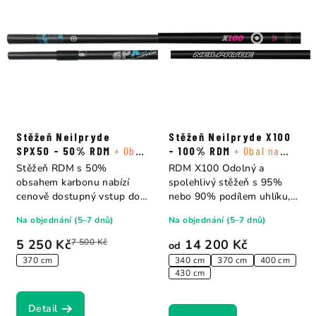
Stěžeň Neilpryde
Stěžeň Neilpryde X100
SPX50 - 50% RDM
+ Obal
- 100% RDM
+ Obal na
na stěžeň
stěžeň
Stěžeň RDM s 50%
RDM X100 Odolný a
obsahem karbonu nabízí
spolehlivý stěžeň s 95%
cenově dostupný vstup do
nebo 90% podílem uhlíku,
světa NeilPryde bez...
který nabízí vyšší...
Na objednání (5–7 dnů)
Na objednání (5–7 dnů)
5 250 Kč
7 500 Kč
14 200 Kč
od
370 cm
340 cm
370 cm
400 cm
430 cm
Detail