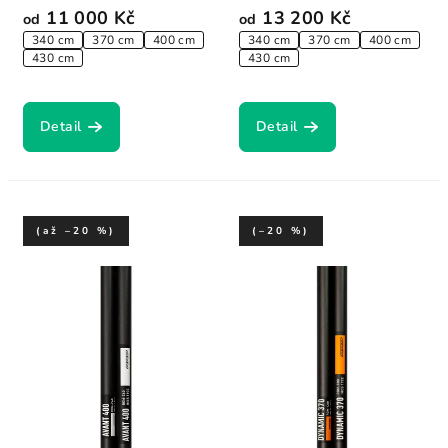
11 000 Kč
13 200 Kč
od
od
340 cm
370 cm
400 cm
340 cm
370 cm
400 cm
430 cm
430 cm
Detail
Detail
(až –20 %)
(–20 %)