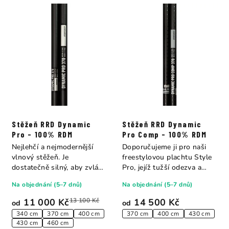
Stěžeň RRD Dynamic
Stěžeň RRD Dynamic
Pro - 100% RDM
Pro Comp - 100% RDM
Nejlehčí a nejmodernější
Doporučujeme ji pro naši
vlnový stěžeň. Je
freestylovou plachtu Style
dostatečně silný, aby zvládl
Pro, jejíž tužší odezva a
i větší nárazy,...
úspora...
Na objednání (5–7 dnů)
Na objednání (5–7 dnů)
11 000 Kč
13 100 Kč
14 500 Kč
od
od
340 cm
370 cm
400 cm
370 cm
400 cm
430 cm
430 cm
460 cm