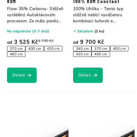
RDM
100% RDM Constant
Flow 35% Carbonu- Stěžeň
100% Uhlíku - Tento typ
vyráběný Autoklávovým
stěžně nabízí vyváženou
procesem. Za málo peněz
kombinaci tuhosti a
zde...
flexibility, což...
Na objednání (5–7 dnů)
✓ Skladem
(2 ks)
3 525 Kč
4 700 Kč
9 700 Kč
od
od
370 cm
400 cm
430 cm
340 cm
370 cm
400 cm
460 cm
430 cm
460 cm
Detail
Detail