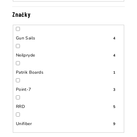
Značky
Gun Sails
4
Neilpryde
4
Patrik Boards
1
Point-7
3
RRD
5
Unifiber
9