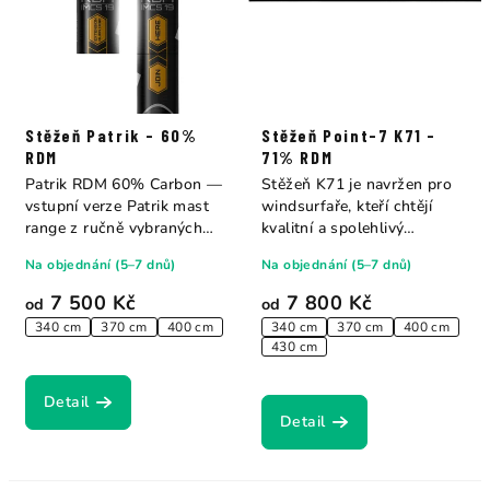
Stěžeň Patrik - 60%
Stěžeň Point-7 K71 -
RDM
71% RDM
Patrik RDM 60% Carbon —
Stěžeň K71 je navržen pro
vstupní verze Patrik mast
windsurfaře, kteří chtějí
range z ručně vybraných
kvalitní a spolehlivý
carbon vláken...
produkt za...
Na objednání (5–7 dnů)
Na objednání (5–7 dnů)
7 500 Kč
7 800 Kč
od
od
340 cm
370 cm
400 cm
340 cm
370 cm
400 cm
430 cm
Detail
Detail