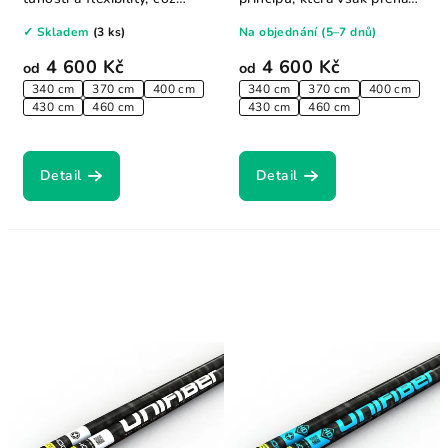
zlepšuje...
flexibilitu do...
✓ Skladem
(3 ks)
Na objednání (5–7 dnů)
4 600 Kč
4 600 Kč
od
od
340 cm
370 cm
400 cm
340 cm
370 cm
400 cm
430 cm
460 cm
430 cm
460 cm
Detail
Detail