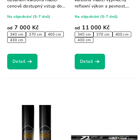
cenově dostupný vstup do
reflexní výkon a pevnost,
světa NeilPryde bez...
přičemž je...
Na objednání (5–7 dnů)
Na objednání (5–7 dnů)
7 000 Kč
11 000 Kč
od
od
340 cm
370 cm
400 cm
340 cm
370 cm
400 cm
430 cm
430 cm
Detail
Detail