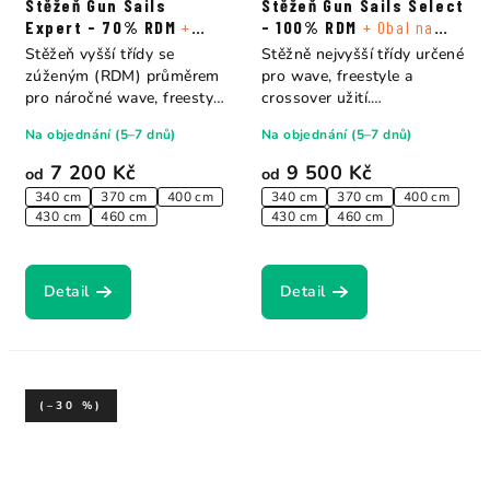
Stěžeň Gun Sails
Stěžeň Gun Sails Select
Expert - 70% RDM
+
- 100% RDM
+ Obal na
Obal na stěžeň
stěžeň
Stěžeň vyšší třídy se
Stěžně nejvyšší třídy určené
zúženým (RDM) průměrem
pro wave, freestyle a
pro náročné wave, freestyle
crossover užití.
a crossover...
Optimalizovaná...
Na objednání (5–7 dnů)
Na objednání (5–7 dnů)
7 200 Kč
9 500 Kč
od
od
340 cm
370 cm
400 cm
340 cm
370 cm
400 cm
430 cm
460 cm
430 cm
460 cm
Detail
Detail
(–30 %)