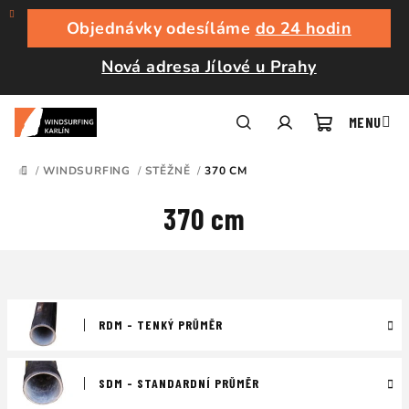
Přejít
na
Objednávky odesíláme
do 24 hodin
obsah
Nová adresa Jílové u Prahy
Nákupní
Hledat
Přihlášení
/
WINDSURFING
/
STĚŽNĚ
/
370 CM
DOMŮ
košík
370 cm
RDM - TENKÝ PRŮMĚR
SDM - STANDARDNÍ PRŮMĚR