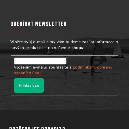
á
i
s
p
u
a
ODEBÍRAT NEWSLETTER
t
í
Vložte svůj e-mail a my vám budeme zasílat informace o
nových produktech na našem e-shopu.
Vložením e-mailu souhlasíte s
podmínkami ochrany
osobních údajů
Přihlásit se