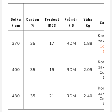
Délka
Carbon
Tvrdost
Průměr
Váha
Zakřiv
/ cm
%
IMCS
/ Ø
Kg
Konsta
zakřive
370
35
17
RDM
1.88
Const
Curv
Konsta
zakřive
400
35
19
RDM
2.09
Const
Curv
Konsta
zakřive
430
35
21
RDM
2.40
Const
Curv