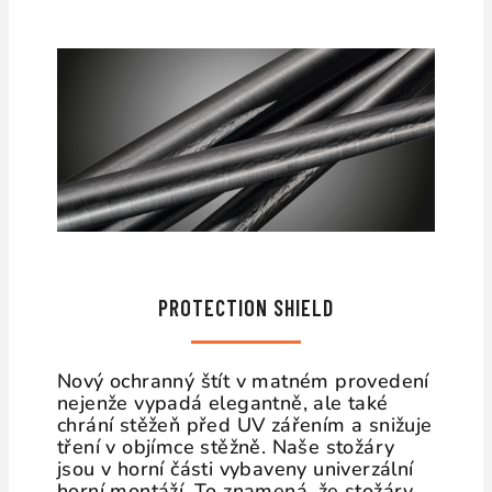
PROTECTION SHIELD
Nový ochranný štít v matném provedení
nejenže vypadá elegantně, ale také
chrání stěžeň před UV zářením a snižuje
tření v objímce stěžně. Naše stožáry
jsou v horní části vybaveny univerzální
horní montáží. To znamená, že stožáry