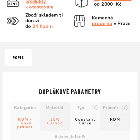
produkty
od 2000 Kč
k otestování
Zboží skladem ti
Kamenná
dorazí
prodejna
v Praze
do
24 hodin
POPIS
DOPLŇKOVÉ PARAMETRY
?
?
Kategorie
:
Materiál
:
Typ
:
Průměr
:
RDM -
35%
Constant
RDM
Tenký
Carbon
Curve
průměr
#sizes_table#
: