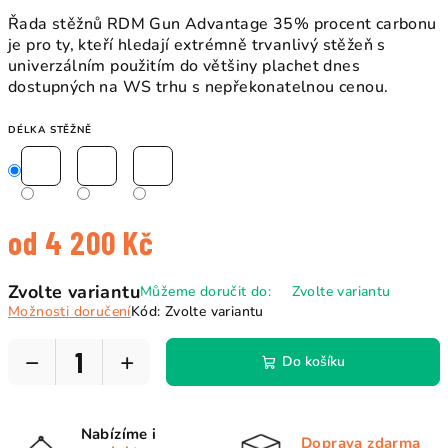
Řada stěžnů RDM Gun Advantage 35% procent carbonu
je pro ty, kteří hledají extrémně trvanlivý stěžeň s
univerzálním použitím do většiny plachet dnes
dostupných na WS trhu s nepřekonatelnou cenou.
DÉLKA STĚŽNĚ
od
4 200 Kč
Měrná
Zvolte variantu
Můžeme doručit do:
Zvolte variantu
cena:
Možnosti doručení
Kód:
Zvolte variantu
−
+
Do košíku
Nabízíme i
Doprava zdarma