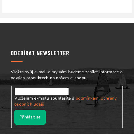
Z
á
p
a
ODEBÍRAT NEWSLETTER
t
í
Vložte svůj e-mail a my vám budeme zasílat informace o
nových produktech na našem e-shopu.
Vložením e-mailu souhlasíte s
podmínkami ochrany
osobních údajů
Přihlásit se