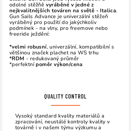
odolné stěžňě
vyráběné v jedné z
nejkvalitnějších továren na světě - Italica
.
Gun Sails Advance je univerzální stěžeň
vyráběný pro použití do jakýchkoliv
podmínek - na vlny, pro freemove nebo
freeride ježdění:
*velmi robusní
, univerzální, kompatibilní s
většinou značek plachet na WS trhu
*R
DM
- redukovaný průměr
*perfektní
poměr výkon/cena
QUALITY CONTROL
Vysoký standard kvality materiálů a
zpracování, neustálé kontroly kvality v
továrně i v našem týmu výzkumu a