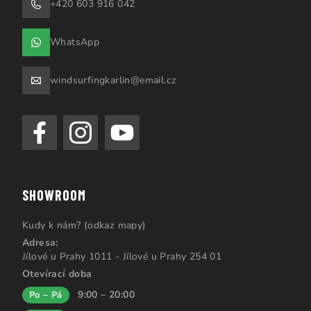
+420 603 916 042
WhatsApp
windsurfingkarlin@email.cz
SHOWROOM
Kudy k nám? (odkaz mapy)
Adresa:
Jílové u Prahy 1011 - Jílové u Prahy 254 01
Otevírací doba
9:00 – 20:00
Po – Pá