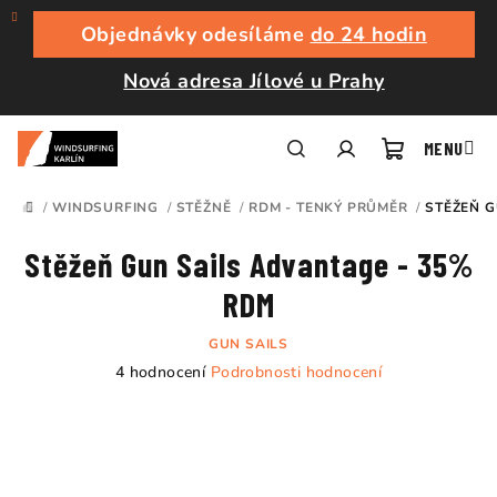
Přejít
na
Objednávky odesíláme
do 24 hodin
obsah
Nová adresa Jílové u Prahy
Nákupní
Hledat
Přihlášení
/
WINDSURFING
/
STĚŽNĚ
/
RDM - TENKÝ PRŮMĚR
/
STĚŽEŇ G
DOMŮ
košík
Stěžeň Gun Sails Advantage - 35%
RDM
GUN SAILS
Průměrné
4 hodnocení
Podrobnosti hodnocení
hodnocení
produktu
je
4,8
z