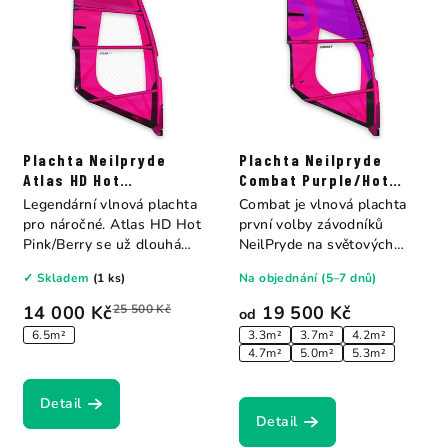
Plachta Neilpryde
Plachta Neilpryde
Atlas HD Hot
Combat Purple/Hot
Pink/Berry
Pink
Legendární vlnová plachta
Combat je vlnová plachta
pro náročné. Atlas HD Hot
první volby závodníků
Pink/Berry se už dlouhá
NeilPryde na světových
léta...
závodech PWA —...
✓ Skladem
(1 ks)
Na objednání (5–7 dnů)
14 000 Kč
25 500 Kč
19 500 Kč
od
6.5m²
3.3m²
3.7m²
4.2m²
4.7m²
5.0m²
5.3m²
Detail
Detail