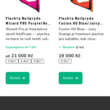
Plachta Neilpryde
Plachta Neilpryde
Wizard PRO Purple/Hot
Fusion HD Blue/Juicy
Pink
Orange
Wizard Pro je freestylová
Fusion HD Blue - Juicy
zbraň NeilPryde — plachta,
Orange je freemove plachta
na které se rodí mistři světa
pro každého, kdo chce
PWA...
rychle a...
Expedujeme do 7 dní
✓ Skladem
(1 ks)
21 000 Kč
19 000 Kč
od
3.6m²
4.4m²
4.8m²
4.5m²
Detail
Detail
Z
á