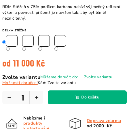
RDM Stěžeň s 75% podílem karbonu nabízí výjimečný reflexní
výkon a pevnost, přičemž je navržen tak, aby byl téměř
nezničitelný.
DÉLKA STĚŽNĚ
od
11 000 Kč
Měrná
Zvolte variantu
Můžeme doručit do:
Zvolte variantu
cena:
Možnosti doručení
Kód:
Zvolte variantu
−
+
Do košíku
Nabízíme i
Doprava zdarma
produkty
od 2000 Kč
k otestování