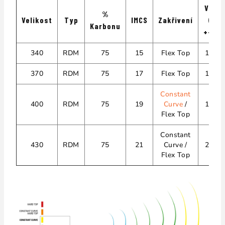
Váha
%
Velikost
Typ
IMCS
Zakřivení
(g)
Karbonu
+-3%
340
RDM
75
15
Flex Top
1400
370
RDM
75
17
Flex Top
1500
Constant
400
RDM
75
19
Curve
/
1800
Flex Top
Constant
430
RDM
75
21
Curve /
2100
Flex Top