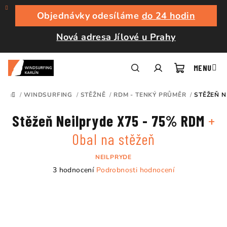
Přejít
na
Objednávky odesíláme
do 24 hodin
obsah
Nová adresa Jílové u Prahy
Nákupní
Hledat
Přihlášení
/
WINDSURFING
/
STĚŽNĚ
/
RDM - TENKÝ PRŮMĚR
/
STĚŽEŇ N
DOMŮ
košík
Stěžeň Neilpryde X75 - 75% RDM
+
Obal na stěžeň
NEILPRYDE
Průměrné
3 hodnocení
Podrobnosti hodnocení
hodnocení
produktu
je
5,0
z