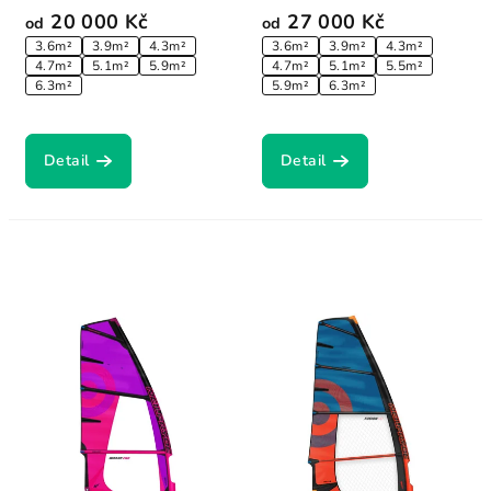
20 000 Kč
27 000 Kč
od
od
3.6m²
3.9m²
4.3m²
3.6m²
3.9m²
4.3m²
4.7m²
5.1m²
5.9m²
4.7m²
5.1m²
5.5m²
6.3m²
5.9m²
6.3m²
Detail
Detail