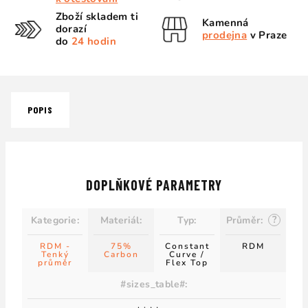
Zboží skladem ti
Kamenná
dorazí
prodejna
v Praze
do
24 hodin
POPIS
DOPLŇKOVÉ PARAMETRY
?
Kategorie
:
Materiál
:
Typ
:
Průměr
:
RDM -
75%
Constant
RDM
Tenký
Carbon
Curve /
průměr
Flex Top
#sizes_table#
: