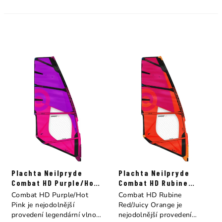
Plachta Neilpryde
Plachta Neilpryde
Combat HD Purple/Hot
Combat HD Rubine
Pink
Red/Juicy Orange
Combat HD Purple/Hot
Combat HD Rubine
Pink je nejodolnější
Red/Juicy Orange je
provedení legendární vlnové
nejodolnější provedení