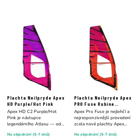
Plachta Neilpryde Apex
Plachta Neilpryde Apex
HD Purple/Hot Pink
PRO Fuse Rubine
Red/Juicy Orange
Apex HD C2 Purple/Hot
Apex Pro Fuse je nejlehčí a
Pink je nástupce
nejresponzivnější provedení
legendárního Atlasu — od
zcela nové plachty Apex
roku 2026 přichází...
—...
Na objednání (5–7 dnů)
Na objednání (5–7 dnů)