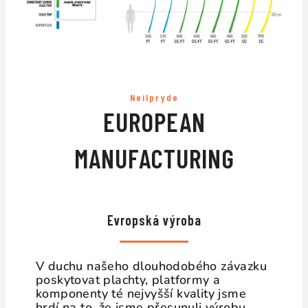
Neilpryde
EUROPEAN
MANUFACTURING
Evropská výroba
V duchu našeho dlouhodobého závazku
poskytovat plachty, platformy a
komponenty té nejvyšší kvality jsme
hrdí na to, že jsme přesunuli výrobu