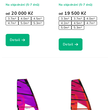
plachty...
legendární vlnové...
Na objednání (5–7 dnů)
Na objednání (5–7 dnů)
20 000 Kč
19 500 Kč
od
od
3.7m²
4.0m²
4.5m²
3.3m²
3.7m²
4.0m²
4.7m²
5.0m²
5.3m²
4.2m²
4.5m²
4.7m²
5.0m²
5.3m²
Detail
Detail