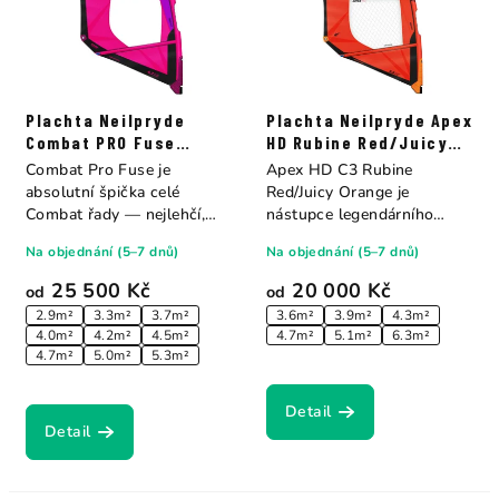
Plachta Neilpryde
Plachta Neilpryde Apex
Combat PRO Fuse
HD Rubine Red/Juicy
Purple/Hot Pink
Orange
Combat Pro Fuse je
Apex HD C3 Rubine
absolutní špička celé
Red/Juicy Orange je
Combat řady — nejlehčí,
nástupce legendárního
nejresponzivnější...
Atlasu — od roku 2026...
Na objednání (5–7 dnů)
Na objednání (5–7 dnů)
25 500 Kč
20 000 Kč
od
od
2.9m²
3.3m²
3.7m²
3.6m²
3.9m²
4.3m²
4.0m²
4.2m²
4.5m²
4.7m²
5.1m²
6.3m²
4.7m²
5.0m²
5.3m²
Detail
Detail