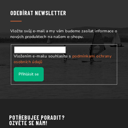
p
a
ODEBÍRAT NEWSLETTER
t
í
Vložte svůj e-mail a my vám budeme zasílat informace o
nových produktech na našem e-shopu.
Vložením e-mailu souhlasíte s
podmínkami ochrany
osobních údajů
Přihlásit se
POTŘEBUJEE PORADIT?
OZVĚTE SE NÁM!