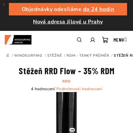
Přejít
na
Objednávky odesíláme
do 24 hodin
obsah
Nová adresa Jílové u Prahy
Nákupní
Hledat
Přihlášení
/
WINDSURFING
/
STĚŽNĚ
/
RDM - TENKÝ PRŮMĚR
/
STĚŽEŇ R
DOMŮ
košík
Stěžeň RRD Flow - 35% RDM
RRD
Průměrné
4 hodnocení
Podrobnosti hodnocení
hodnocení
produktu
je
5,0
z
5
hvězdiček.