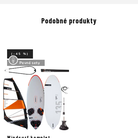
Podobné produkty
(–45 %)
Pevné sety
Windsurf komplet