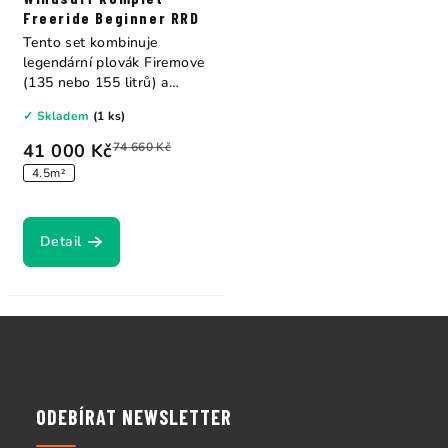
Freeride Beginner RRD
Tento set kombinuje
legendární plovák Firemove
(135 nebo 155 litrů) a
freeridovou...
✓ Skladem
(1 ks)
41 000 Kč
74 660 Kč
4.5m²
Detail
Z
á
p
a
ODEBÍRAT NEWSLETTER
t