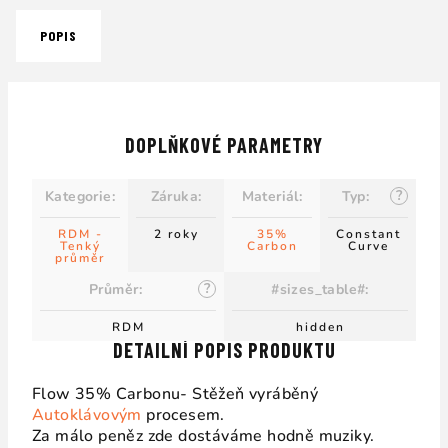
POPIS
DOPLŇKOVÉ PARAMETRY
?
Kategorie
:
Záruka
:
Materiál
:
Typ
:
RDM -
2 roky
35%
Constant
Tenký
Carbon
Curve
průměr
?
Průměr
:
#sizes_table#
:
RDM
hidden
DETAILNÍ POPIS PRODUKTU
Flow 35% Carbonu- Stěžeň vyráběný
Autoklávovým
procesem.
Za málo peněz zde dostáváme hodně muziky.