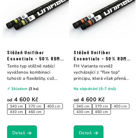
Stěžeň Unifiber
Stěžeň Unifiber
Essentials - 50% RDM
Essentials - 50% RDM
Constant
Constant FH Curve
Tento typ stěžně nabízí
FH Varianta rovněž
vyváženou kombinaci
vycházející z "flex top"
tuhosti a flexibility, což
principu, která však přenáší
zlepšuje...
flexibilitu do...
✓ Skladem
(3 ks)
Na objednání (5–7 dnů)
4 600 Kč
4 600 Kč
od
od
340 cm
370 cm
400 cm
340 cm
370 cm
400 cm
430 cm
460 cm
430 cm
460 cm
Detail
Detail