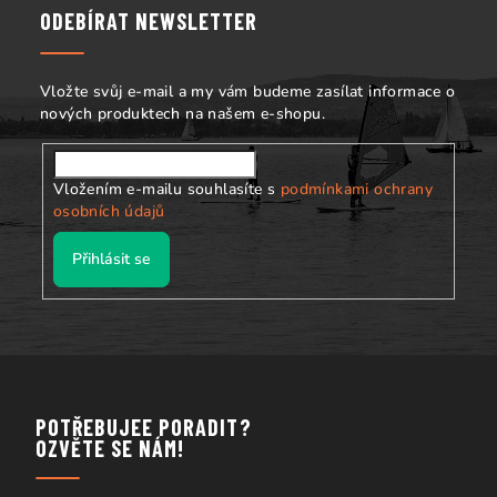
a
ODEBÍRAT NEWSLETTER
t
í
Vložte svůj e-mail a my vám budeme zasílat informace o
nových produktech na našem e-shopu.
Vložením e-mailu souhlasíte s
podmínkami ochrany
osobních údajů
Přihlásit se
POTŘEBUJEE PORADIT?
OZVĚTE SE NÁM!