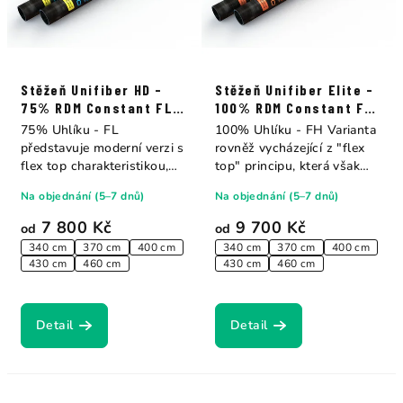
Stěžeň Unifiber HD -
Stěžeň Unifiber Elite -
75% RDM Constant FL
100% RDM Constant FH
Curve
Curve
75% Uhlíku - FL
100% Uhlíku - FH Varianta
představuje moderní verzi s
rovněž vycházející z "flex
flex top charakteristikou,
top" principu, která však
nabízí ale více...
přenáší...
Na objednání (5–7 dnů)
Na objednání (5–7 dnů)
7 800 Kč
9 700 Kč
od
od
340 cm
370 cm
400 cm
340 cm
370 cm
400 cm
430 cm
460 cm
430 cm
460 cm
Detail
Detail