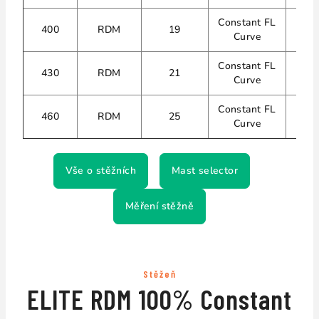
Constant FL
T7
400
RDM
19
Curve
T
Constant FL
T7
430
RDM
21
Curve
T
Constant FL
T7
460
RDM
25
Curve
T
Vše o stěžních
Mast selector
Měření stěžně
Stěžeň
ELITE RDM 100% Constant