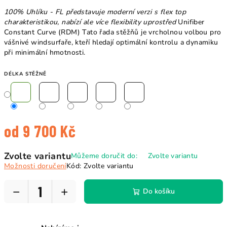
100% Uhlíku - FL představuje moderní verzi s flex top
charakteristikou, nabízí ale více flexibility uprostřed
Unifiber
Constant Curve (RDM) Tato řada stěžňů je vrcholnou volbou pro
vášnivé windsurfaře, kteří hledají optimální kontrolu a dynamiku
při minimální hmotnosti.
DÉLKA STĚŽNĚ
od
9 700 Kč
Měrná
Zvolte variantu
Můžeme doručit do:
Zvolte variantu
cena:
Možnosti doručení
Kód:
Zvolte variantu
−
+
Do košíku