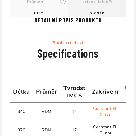
?
Průměr
:
#sizes_table#
:
RDM
hidden
DETAILNÍ POPIS PRODUKTU
Windsurf Mast
Specifications
Tvrodst
Uhl
Délka
Průměr
Zakřivení
IMCS
vl
Constant FL
T7
340
RDM
14
Curve
T
Constant FL
T7
370
RDM
17
Curve
T