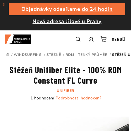
Přejít
na
Objednávky odesíláme
do 24 hodin
obsah
Nová adresa Jílové u Prahy
Nákupní
Hledat
Přihlášení
/
WINDSURFING
/
STĚŽNĚ
/
RDM - TENKÝ PRŮMĚR
/
STĚŽEŇ U
DOMŮ
košík
Stěžeň Unifiber Elite - 100% RDM
Constant FL Curve
UNIFIBER
Průměrné
1 hodnocení
Podrobnosti hodnocení
hodnocení
produktu
je
5,0
z