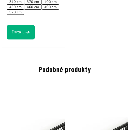
340 cm
370 cm
400 cm
430 cm
460 cm
490 cm
520 cm
Detail
Podobné produkty