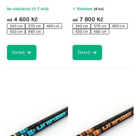
více flexibility...
flexibility, což...
Na objednání (5–7 dnů)
✓ Skladem
(4 ks)
4 600 Kč
7 800 Kč
od
od
340 cm
370 cm
400 cm
340 cm
370 cm
400 cm
430 cm
460 cm
430 cm
460 cm
Detail
Detail