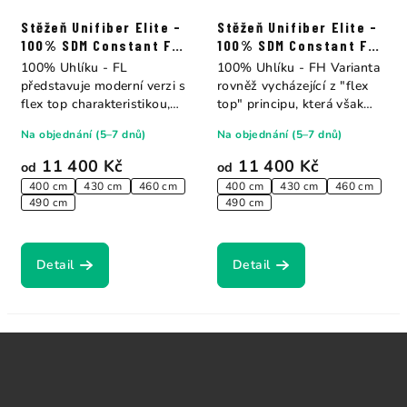
Stěžeň Unifiber Elite -
Stěžeň Unifiber Elite -
100% SDM Constant FL
100% SDM Constant FH
Curve
Curve
100% Uhlíku - FL
100% Uhlíku - FH Varianta
představuje moderní verzi s
rovněž vycházející z "flex
flex top charakteristikou,
top" principu, která však
nabízí ale více...
přenáší...
Na objednání (5–7 dnů)
Na objednání (5–7 dnů)
11 400 Kč
11 400 Kč
od
od
400 cm
430 cm
460 cm
400 cm
430 cm
460 cm
490 cm
490 cm
Detail
Detail
Z
á
p