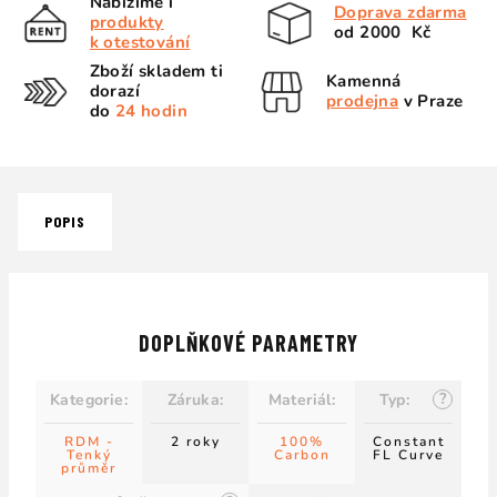
Nabízíme i
Doprava zdarma
produkty
od 2000 Kč
k otestování
Zboží skladem ti
Kamenná
dorazí
prodejna
v Praze
do
24 hodin
POPIS
DOPLŇKOVÉ PARAMETRY
?
Kategorie
:
Záruka
:
Materiál
:
Typ
:
RDM -
2 roky
100%
Constant
Tenký
Carbon
FL Curve
průměr