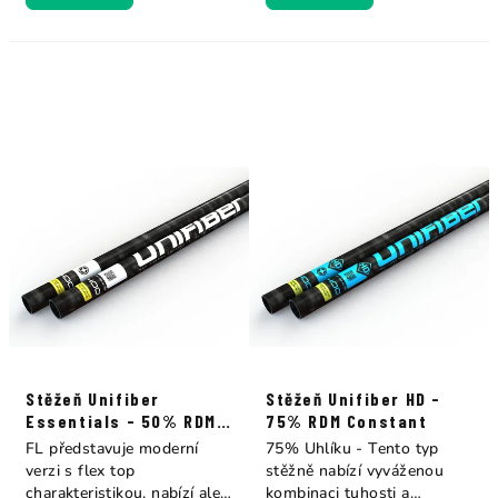
Stěžeň Unifiber
Stěžeň Unifiber HD -
Essentials - 50% RDM
75% RDM Constant
Constant FL Curve
FL představuje moderní
75% Uhlíku - Tento typ
verzi s flex top
stěžně nabízí vyváženou
charakteristikou, nabízí ale
kombinaci tuhosti a