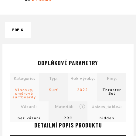
POPIS
DOPLŇKOVÉ PARAMETRY
Kategorie
:
Typ
:
Rok výroby
:
Finy
:
Vlnovky,
Surf
2022
Thruster
směrové
Set
surfboardy
?
Vázaní
:
Materiál
:
#sizes_table#
:
bez vázaní
PRO
hidden
DETAILNÍ POPIS PRODUKTU