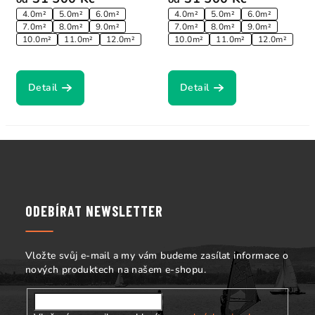
4.0m²
5.0m²
6.0m²
4.0m²
5.0m²
6.0m²
7.0m²
8.0m²
9.0m²
7.0m²
8.0m²
9.0m²
10.0m²
11.0m²
12.0m²
10.0m²
11.0m²
12.0m²
Detail
Detail
Z
á
p
a
ODEBÍRAT NEWSLETTER
t
í
Vložte svůj e-mail a my vám budeme zasílat informace o
nových produktech na našem e-shopu.