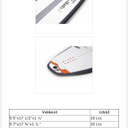
Velikost
Litráž
5’5”x17 1/2”x1 ⅞”
19 Lts
5’7″x17 ¾”x1 ⅞ “
20 Lts