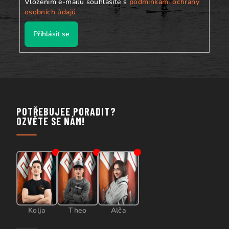
Vložením e-mailu souhlasíte s
podmínkami ochrany
osobních údajů
Přihlásit se
POTŘEBUJEE PORADIT?
OZVĚTE SE NÁM!
Kolja
Theo
Alča