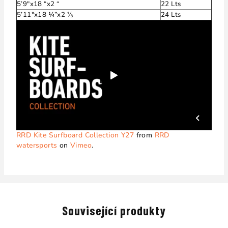
5’9″x18 “x2 “
22 Lts
5’11″x18 ¼”x2 ⅛
24 Lts
RRD Kite Surfboard Collection Y27
from
RRD
watersports
on
Vimeo
.
Související produkty