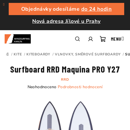
Přejít
na
Objednávky odesíláme
do 24 hodin
obsah
Nová adresa Jílové u Prahy
Nákupní
Hledat
Přihlášení
/
KITE
/
KITEBOARDY
/
VLNOVKY, SMĚROVÉ SURFBOARDY
/
SU
DOMŮ
košík
Surfboard RRD Maquina PRO Y27
RRD
Průměrné
Neohodnoceno
Podrobnosti hodnocení
hodnocení
produktu
je
0,0
z
5
hvězdiček.