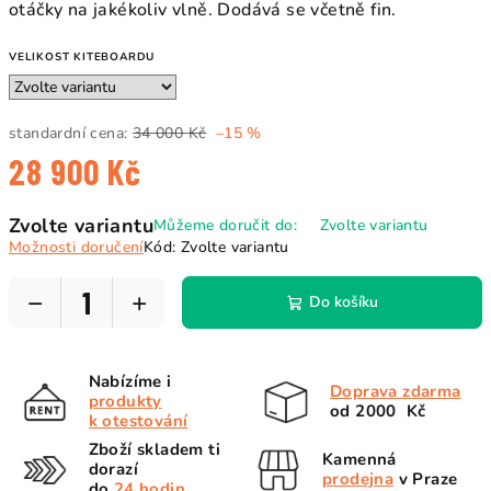
otáčky na jakékoliv vlně. Dodává se včetně fin.
VELIKOST KITEBOARDU
standardní cena:
34 000 Kč
–15 %
28 900 Kč
Měrná
Zvolte variantu
Můžeme doručit do:
Zvolte variantu
cena:
Možnosti doručení
Kód:
Zvolte variantu
−
+
Do košíku
Nabízíme i
Doprava zdarma
produkty
od 2000 Kč
k otestování
Zboží skladem ti
Kamenná
dorazí
prodejna
v Praze
do
24 hodin