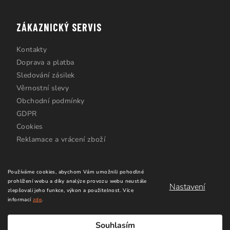
ZÁKAZNICKÝ SERVIS
Kontakty
Doprava a platba
Sledování zásilek
Věrnostní slevy
Obchodní podmínky
GDPR
Cookies
Reklamace a vrácení zboží
Používáme cookies, abychom Vám umožnili pohodlné
prohlížení webu a díky analýze provozu webu neustále
Nastavení
zlepšovali jeho funkce, výkon a použitelnost.
Více
informací
zde
.
Copyright 2026
Windsurfing Karlín.cz
. Všechna práva
vyhrazena.
Upravit nastavení cookies
Souhlasím