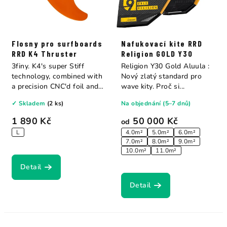
Flosny pro surfboards
Nafukovací kite RRD
RRD K4 Thruster
Religion GOLD Y30
3finy. K4's super Stiff
Religion Y30 Gold Aluula :
technology, combined with
Nový zlatý standard pro
a precision CNC'd foil and
wave kity. Proč si...
hours of...
✓ Skladem
(2 ks)
Na objednání (5–7 dnů)
1 890 Kč
50 000 Kč
od
L
4.0m²
5.0m²
6.0m²
7.0m²
8.0m²
9.0m²
10.0m²
11.0m²
Detail
Detail