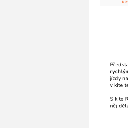
Ki
Předst
rychlý
jízdy n
v kite 
S kite
R
něj děl