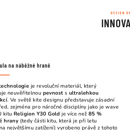
DESIGN D
INNOV
ula na náběžné hraně
technologie
je revoluční materiál, který
je neuvěřitelnou
pevnost
s
ultralehkou
kcí
. Ve světě kite designu představuje zásadní
řed, zejména pro náročné disciplíny jako je wave
U kitu
Religion Y30 Gold
je více než
85 %
é hrany
(tedy části kitu, která je při letu
na největšímu zatížení) vyrobeno právě z tohoto