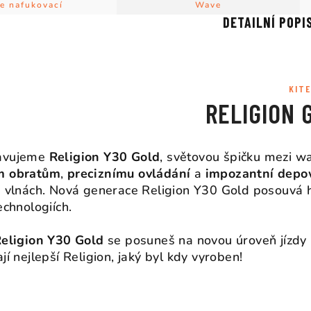
te nafukovací
Wave
DETAILNÍ POPI
KITE
RELIGION 
avujeme
Religion Y30 Gold
, světovou špičku mezi wa
m obratům
,
preciznímu ovládání
a
impozantní depo
a vlnách. Nová generace Religion Y30 Gold posouvá h
technologiích.
eligion Y30 Gold
se posuneš na novou úroveň jízdy na
ají nejlepší Religion, jaký byl kdy vyroben!