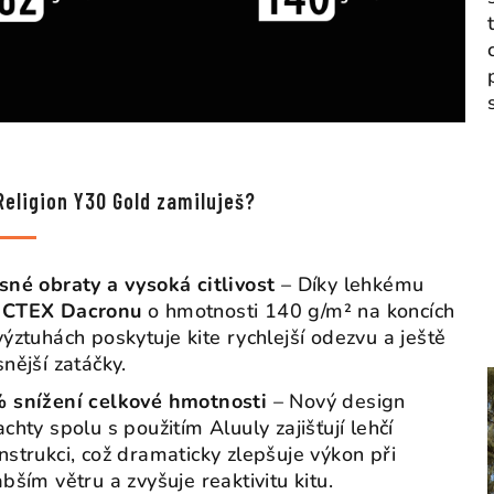
Religion Y30 Gold zamiluješ?
sné obraty a vysoká citlivost
– Díky lehkému
CTEX Dacronu
o hmotnosti 140 g/m² na koncích
výztuhách poskytuje kite rychlejší odezvu a ještě
snější zatáčky.
 snížení celkové hmotnosti
– Nový design
achty spolu s použitím Aluuly zajišťují lehčí
nstrukci, což dramaticky zlepšuje výkon při
abším větru a zvyšuje reaktivitu kitu.