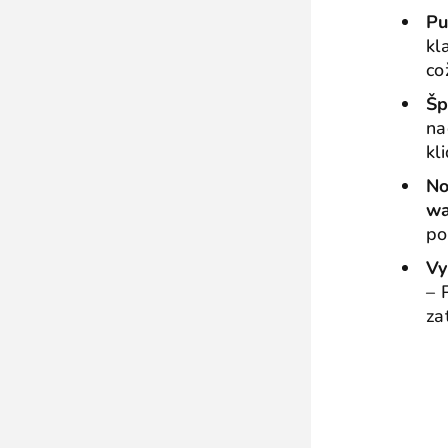
Pu
kl
co
Šp
na
kl
No
w
po
Vy
– 
za