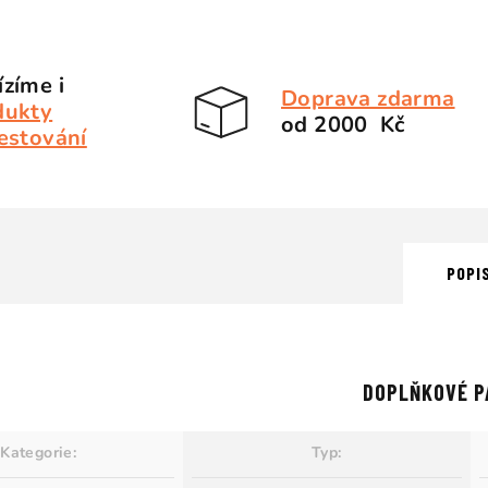
zíme i
Doprava zdarma
dukty
od 2000 Kč
estování
POPI
DOPLŇKOVÉ P
Kategorie
:
Typ
: