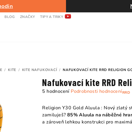
hodin
BLOG
ZNAČKY
TIPY A TRIKY
TE
/
KITE
/
KITE NAFUKOVACÍ
/
NAFUKOVACÍ KITE RRD RELIGION G
Nafukovací kite RRD Rel
Průměrné
5 hodnocení
Podrobnosti hodnocení
RRD
hodnocení
produktu
Religion Y30 Gold
Aluula
: Nový zlatý 
je
zamiluješ?
85% Aluula na náběžné hra
5,0
a zároveň lehkou konstrukci pro maximá
z