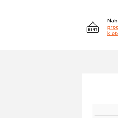
Nabí
pro
k ot