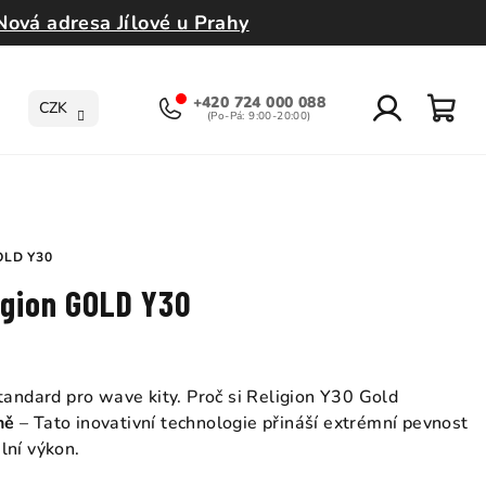
Nová adresa Jílové u Prahy
+420 724 000 088
CZK
Přihlášení
Nák
koší
OLD Y30
igion GOLD Y30
standard pro wave kity. Proč si Religion Y30 Gold
ně
– Tato inovativní technologie přináší extrémní pevnost
lní výkon.