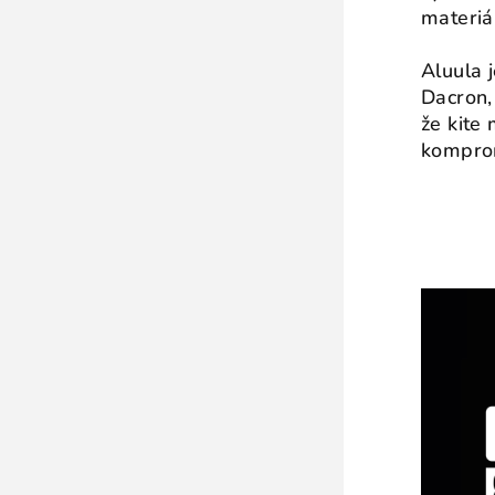
materiá
Aluula j
Dacron,
že kite
komprom