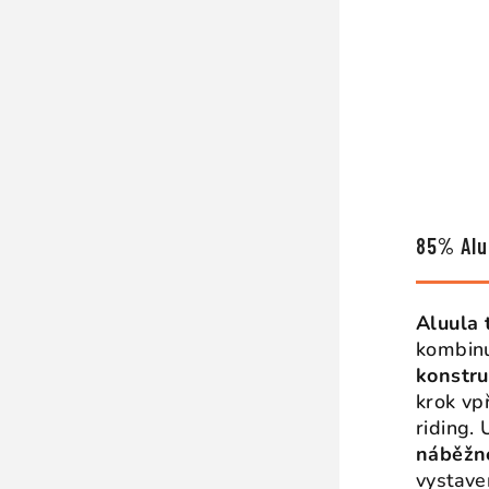
85% Alu
Aluula 
kombinu
konstru
krok vp
riding. 
náběžn
vystave