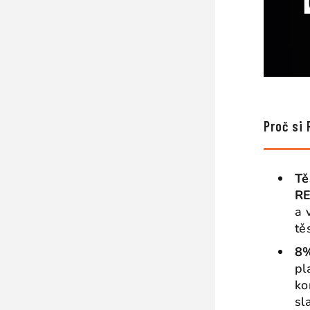
Proč si 
Tě
RE
a 
tě
8%
pl
ko
sl