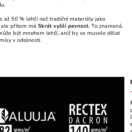
lu.
e až 50 % lehčí než tradiční materiály jako
 ale přitom má
5krát vyšší pevnost
. To znamená,
 může být mnohem lehčí, aniž by se muselo dělat
isy v odolnosti.