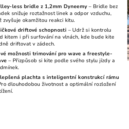
lley-less bridle z 1,2mm Dyneemy
– Bridle bez
adek snižuje roztažnost linek a odpor vzduchu,
ž zvyšuje okamžitou reakci kitu.
ičkové driftové schopnosti
– Udrž si kontrolu
d kitem i při surfování na vlnách, kde bude kite
idně driftovat v zádech.
vé možnosti trimování pro wave a freestyle-
ave
– Přizpůsob si kite podle svého stylu jízdy a
dmínek.
lepšená plachta s inteligentní konstrukcí rámu
Pro dlouhodobou životnost a optimální rozložení
tížení.