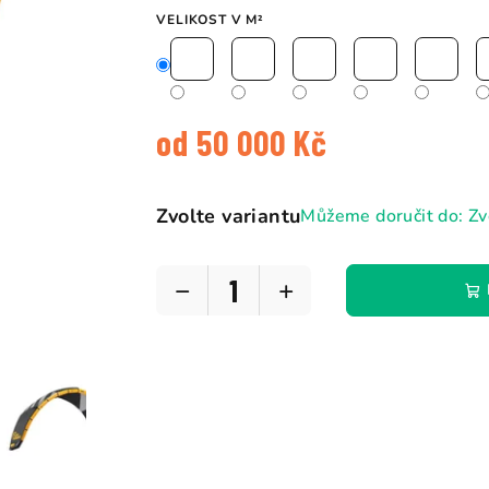
5
VELIKOST V M²
hvězdiček.
od
50 000 Kč
Měrná
cena:
Zvolte variantu
Můžeme doručit do:
Zv
−
+