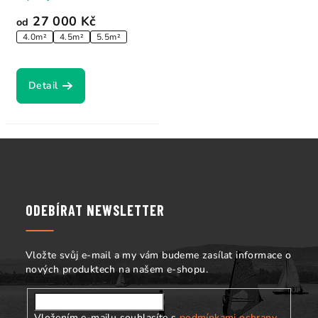
27 000 Kč
od
4.0m²
4.5m²
5.5m²
Detail
Z
á
p
a
ODEBÍRAT NEWSLETTER
t
í
Vložte svůj e-mail a my vám budeme zasílat informace o
nových produktech na našem e-shopu.
Vložením e-mailu souhlasíte s
podmínkami ochrany