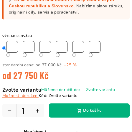
Českou republiku a Slovensko.
Nabízíme plnou záruku,
originální díly, servis a poradenství.
VÝTLAK PLOVÁKU
standardní cena:
od 37 000 Kč
–25 %
od
27 750 Kč
Měrná
Zvolte variantu
Můžeme doručit do:
Zvolte variantu
cena:
Možnosti doručení
Kód:
Zvolte variantu
−
+
Do košíku
Nabízíme i