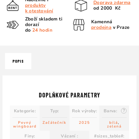
Doprava zdarma
produkty
od 2000 Kč
k otestování
Zboží skladem ti
Kamenná
dorazí
prodejna
v Praze
do
24 hodin
POPIS
DOPLŇKOVÉ PARAMETRY
?
Kategorie
:
Typ
:
Rok výroby
:
Barva
:
Pevný
Začátečník
2025
bílá
,
wingboard
zelená
Finy
:
Vázaní
:
#sizes_table#
: