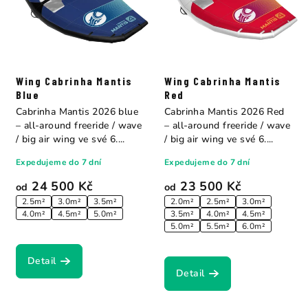
Wing Cabrinha Mantis
Wing Cabrinha Mantis
Blue
Red
Cabrinha Mantis 2026 blue
Cabrinha Mantis 2026 Red
– all-around freeride / wave
– all-around freeride / wave
/ big air wing ve své 6....
/ big air wing ve své 6....
Expedujeme do 7 dní
Expedujeme do 7 dní
24 500 Kč
23 500 Kč
od
od
2.5m²
3.0m²
3.5m²
2.0m²
2.5m²
3.0m²
4.0m²
4.5m²
5.0m²
3.5m²
4.0m²
4.5m²
5.0m²
5.5m²
6.0m²
Detail
Detail