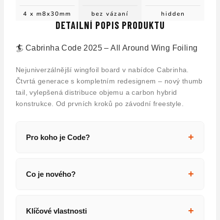
4 x m8x30mm
bez vázaní
hidden
DETAILNÍ POPIS PRODUKTU
🏄 Cabrinha Code 2025 – All Around Wing Foiling
Nejuniverzálnější wingfoil board v nabídce Cabrinha.
Čtvrtá generace s kompletním redesignem – nový thumb
tail, vylepšená distribuce objemu a carbon hybrid
konstrukce. Od prvních kroků po závodní freestyle.
+
Pro koho je Code?
Code je all-around wingfoil board pro každého.
Kompaktní design nabízí vysoký objem pro
+
Co je nového?
snadné starty a pocit malého boardu ve vzduchu.
Ať začínáte s wingfoilingem nebo závodíte –
Nový Thumb Tail
– zaoblený „palcový" tvar
Code je vaše platforma.
+
Klíčové vlastnosti
tailu poskytuje nejčistší uvolnění vody. Žádné
Sedm velikostí od 45 do 134 litrů pokryje jezdce