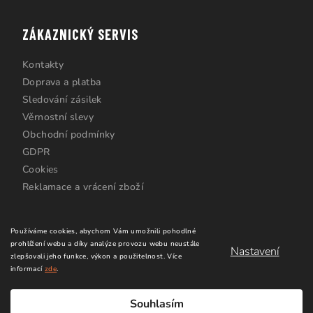
ZÁKAZNICKÝ SERVIS
Kontakty
Doprava a platba
Sledování zásilek
Věrnostní slevy
Obchodní podmínky
GDPR
Cookies
Reklamace a vrácení zboží
Používáme cookies, abychom Vám umožnili pohodlné
prohlížení webu a díky analýze provozu webu neustále
Nastavení
zlepšovali jeho funkce, výkon a použitelnost.
Více
informací
zde
.
Copyright 2026
Windsurfing Karlín.cz
. Všechna práva
vyhrazena.
Upravit nastavení cookies
Souhlasím