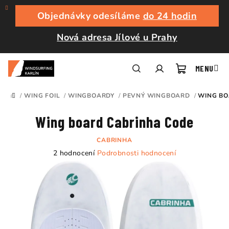
Přejít
na
Objednávky odesíláme
do 24 hodin
obsah
Nová adresa Jílové u Prahy
Nákupní
Hledat
Přihlášení
/
WING FOIL
/
WINGBOARDY
/
PEVNÝ WINGBOARD
/
WING BO
DOMŮ
košík
Wing board Cabrinha Code
CABRINHA
Průměrné
2 hodnocení
Podrobnosti hodnocení
hodnocení
produktu
je
5,0
z
5
hvězdiček.