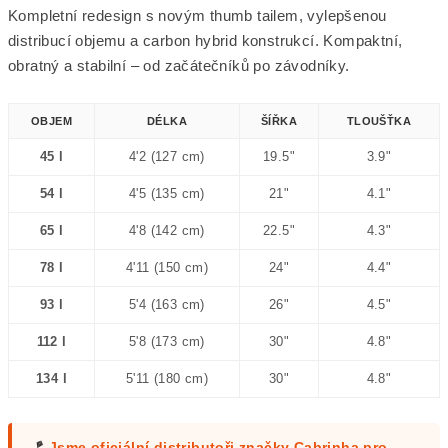
Kompletní redesign s novým thumb tailem, vylepšenou
distribucí objemu a carbon hybrid konstrukcí. Kompaktní,
obratný a stabilní – od začátečníků po závodníky.
OBJEM
DÉLKA
ŠÍŘKA
TLOUŠŤKA
45 l
4'2 (127 cm)
19.5"
3.9"
54 l
4'5 (135 cm)
21"
4.1"
65 l
4'8 (142 cm)
22.5"
4.3"
78 l
4'11 (150 cm)
24"
4.4"
93 l
5'4 (163 cm)
26"
4.5"
112 l
5'8 (173 cm)
30"
4.8"
134 l
5'11 (180 cm)
30"
4.8"
🪁
Jsme oficiální distributoři značky Cabrinha pro