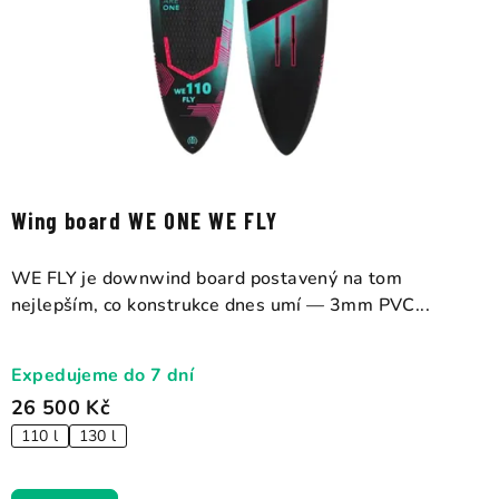
Wing board WE ONE WE FLY
WE FLY je downwind board postavený na tom
nejlepším, co konstrukce dnes umí — 3mm PVC...
Expedujeme do 7 dní
26 500 Kč
110 l
130 l