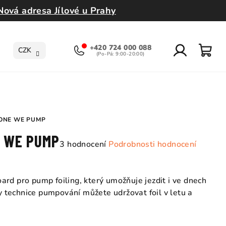
Nová adresa Jílové u Prahy
+420 724 000 088
CZK
Přihlášení
Nák
koší
 ONE WE PUMP
E WE PUMP
Průměrné
3 hodnocení
Podrobnosti hodnocení
hodnocení
produktu
je
oard pro pump foiling, který umožňuje jezdit i ve dnech
5,0
ky technice pumpování můžete udržovat foil v letu a
z
5