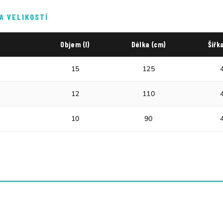
A VELIKOSTÍ
Objem (l)
Délka (cm)
Šířk
5
15
125
5
12
110
10
90