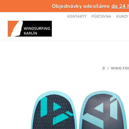
Přejít
Objednávky odesíláme
do 24 
na
obsah
KONTAKTY
PŮJČOVNA
KURZY
/
WING FOI
DOMŮ