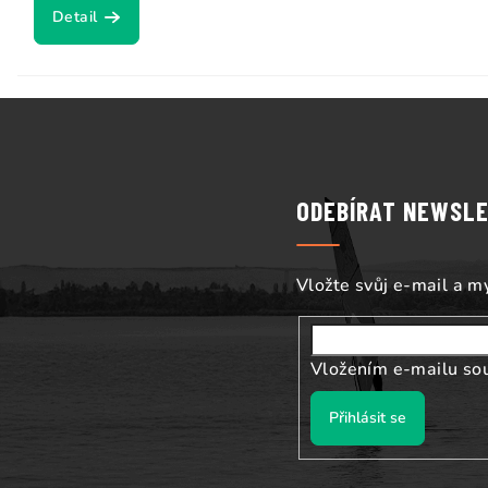
Detail
Z
á
p
ODEBÍRAT NEWSL
a
t
Vložte svůj e-mail a 
í
Vložením e-mailu so
Přihlásit se