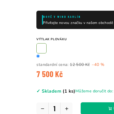
NOVĚ V WIND KARLÍN
Přivítejte novou značku v našem obchod
VÝTLAK PLOVÁKU
standardní cena:
12 500 Kč
–40 %
7 500 Kč
Měrná
cena:
✓ Skladem
(1 ks)
Můžeme doručit do:
−
+