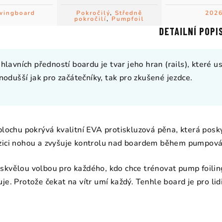
wingboard
Pokročilý
,
Středně
202
pokročilí
,
Pumpfoil
DETAILNÍ POPI
 hlavních předností boardu je tvar jeho hran (rails), které 
dnodušší jak pro začátečníky, tak pro zkušené jezdce.
plochu pokrývá kvalitní EVA protiskluzová pěna, která poskyt
zici nohou a zvyšuje kontrolu nad boardem během pumpová
kvělou volbou pro každého, kdo chce trénovat pump foiling ne
e. Protože čekat na vítr umí každý. Tenhle board je pro lidi,