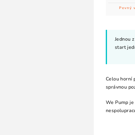
Pevný 
Jednou z
start je
Celou horní 
správnou po
We Pump je s
nespolupracuj