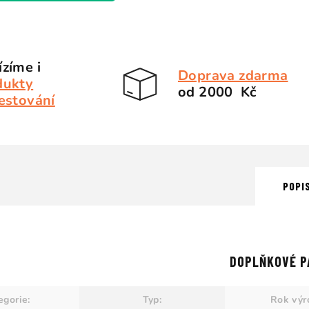
zíme i
Doprava zdarma
dukty
od 2000 Kč
estování
POPI
DOPLŇKOVÉ P
egorie
:
Typ
:
Rok výr