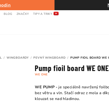
hodin
BLOG
ZNAČKY
TIPY A TRIKY
L
/
WINGBOARDY
/
PEVNÝ WINGBOARD
/
PUMP FIOIL BOARD WE
Pump fioil board WE ON
WE ONE
WE PUMP -
je speciálně navržený foilb
bez větru a vln. Stačí odraz z mola a dí
klouzat se nad hladinou.