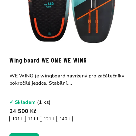
Wing board WE ONE WE WING
WE WING je wingboard navržený pro začátečníky i
pokročilé jezdce. Stabilní,...
✓ Skladem
(1 ks)
24 500 Kč
101 l
111 l
121 l
140 l