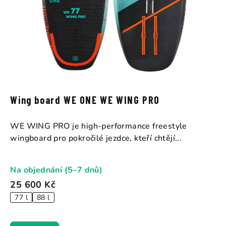
Wing board WE ONE WE WING PRO
WE WING PRO je high-performance freestyle
wingboard pro pokročilé jezdce, kteří chtějí...
Na objednání (5–7 dnů)
25 600 Kč
77 l
88 l