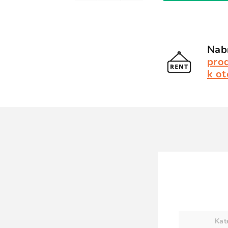
Nabí
pro
k ot
Kat