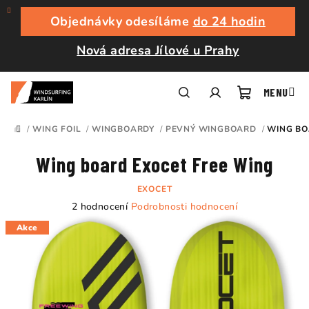
Přejít
na
Objednávky odesíláme
do 24 hodin
obsah
Nová adresa Jílové u Prahy
Nákupní
Hledat
Přihlášení
/
WING FOIL
/
WINGBOARDY
/
PEVNÝ WINGBOARD
/
WING BO
DOMŮ
košík
Wing board Exocet Free Wing
EXOCET
Průměrné
2 hodnocení
Podrobnosti hodnocení
hodnocení
Akce
produktu
je
5,0
z
5
hvězdiček.