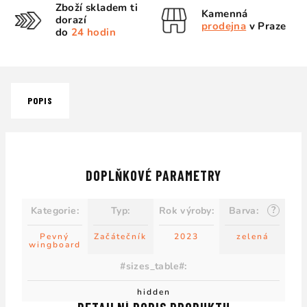
Zboží skladem ti
Kamenná
dorazí
prodejna
v Praze
do
24 hodin
POPIS
DOPLŇKOVÉ PARAMETRY
?
Kategorie
:
Typ
:
Rok výroby
:
Barva
:
Pevný
Začátečník
2023
zelená
wingboard
#sizes_table#
:
hidden