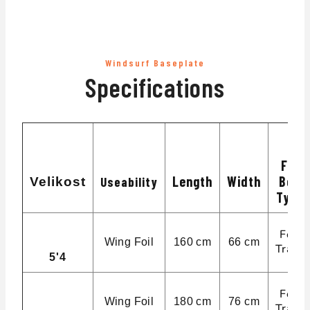
Windsurf Baseplate
Specifications
Fin
Length
Width
Box
Useability
Velikost
Type
Foil
Wing Foil
160 cm
66 cm
Track
5'4
Foil
Wing Foil
180 cm
76 cm
Track