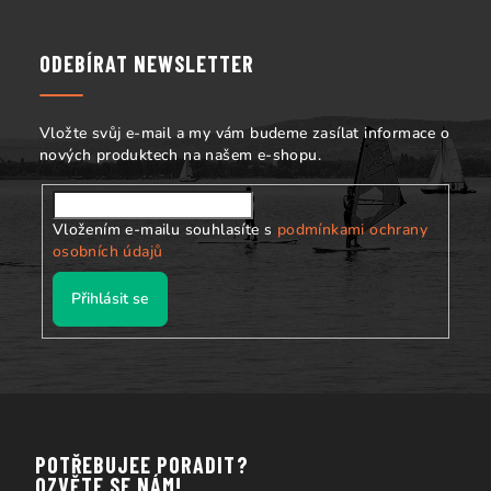
p
a
ODEBÍRAT NEWSLETTER
t
í
Vložte svůj e-mail a my vám budeme zasílat informace o
nových produktech na našem e-shopu.
Vložením e-mailu souhlasíte s
podmínkami ochrany
osobních údajů
Přihlásit se
POTŘEBUJEE PORADIT?
OZVĚTE SE NÁM!