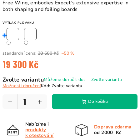
Free Wing, embodies Exocet's extensive expertise in
both shaping and foiling boards
VÝTLAK PLOVÁKU
standardní cena:
38 600 Kč
–50 %
19 300 Kč
Měrná
Zvolte variantu
Můžeme doručit do:
Zvolte variantu
cena:
Možnosti doručení
Kód:
Zvolte variantu
−
+
Do košíku
Nabízíme i
Doprava zdarma
produkty
od 2000 Kč
k otestování