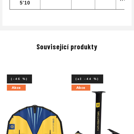
5'10
Související produkty
(–46 %)
(až –44 %)
Akce
Akce