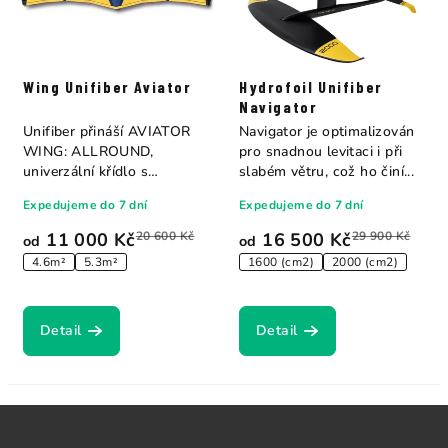
Wing Unifiber Aviator
Hydrofoil Unifiber
Navigator
Unifiber přináší AVIATOR
Navigator je optimalizován
WING: ALLROUND,
pro snadnou levitaci i při
univerzální křídlo s
slabém větru, což ho činí...
neuvěřitelným rozpětím...
Expedujeme do 7 dní
Expedujeme do 7 dní
11 000 Kč
20 600 Kč
16 500 Kč
29 900 Kč
od
od
4.6m²
5.3m²
1600 (cm2)
2000 (cm2)
Detail
Detail
Z
á