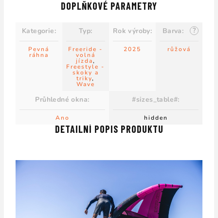
DOPLŇKOVÉ PARAMETRY
?
Kategorie
:
Typ
:
Rok výroby
:
Barva
:
Pevná
Freeride -
2025
růžová
ráhna
volná
jízda
,
Freestyle -
skoky a
triky
,
Wave
Průhledné okna
:
#sizes_table#
:
Ano
hidden
DETAILNÍ POPIS PRODUKTU