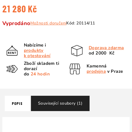
21 280 Kč
Měrná
Vyprodáno
Možnosti doručení
Kód:
20114/11
cena:
Nabízíme i
Doprava zdarma
produkty
od 2000 Kč
k otestování
Zboží skladem ti
Kamenná
dorazí
prodejna
v Praze
do
24 hodin
Související soubory (1)
POPIS