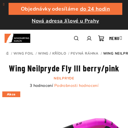
Přejít
na
Objednávky odesíláme
do 24 hodin
obsah
Nová adresa Jílové u Prahy
Nákupní
Hledat
Přihlášení
/
WING FOIL
/
WING / KŘÍDLO
/
PEVNÁ RÁHNA
/
WING NEILPRY
DOMŮ
košík
Wing Neilpryde Fly III berry/pink
NEILPRYDE
Průměrné
3 hodnocení
Podrobnosti hodnocení
hodnocení
Akce
produktu
je
5,0
z
5
hvězdiček.