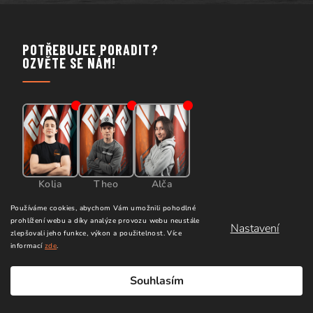
POTŘEBUJEE PORADIT?
OZVĚTE SE NÁM!
Kolja
Theo
Alča
Používáme cookies, abychom Vám umožnili pohodlné
prohlížení webu a díky analýze provozu webu neustále
+420 724 000 088
Nastavení
zlepšovali jeho funkce, výkon a použitelnost.
Více
informací
zde
.
+420 775 350 347
Souhlasím
+420 603 916 042