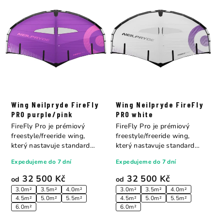
Wing Neilpryde FireFly
Wing Neilpryde FireFly
PRO purple/pink
PRO white
FireFly Pro je prémiový
FireFly Pro je prémiový
freestyle/freeride wing,
freestyle/freeride wing,
který nastavuje standard
který nastavuje standard
celému trhu....
celému trhu....
Expedujeme do 7 dní
Expedujeme do 7 dní
32 500 Kč
32 500 Kč
od
od
3.0m²
3.5m²
4.0m²
3.0m²
3.5m²
4.0m²
4.5m²
5.0m²
5.5m²
4.5m²
5.0m²
5.5m²
6.0m²
6.0m²