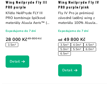
Wing Neilpryde Fly III
Wing Neilpryde Fly IV
PRO purple
PRO purple/pink
Křídlo NeilPryde FLY III
Fly IV Pro je prémiový
PRO kombinuje špičkové
závodně laděný wing z
materiály Aluula Aeris™ (na
materiálu 100% Aluula
koncích...
Aeris™, který...
Expedujeme do 7 dní
Expedujeme do 7 dní
28 000 Kč
49 800 Kč
49 800 Kč
od
3.5m²
3.5m²
4.0m²
4.5m²
5.0m²
5.5m²
6.0m²
6.5m²
Detail
Detail