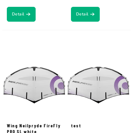
Detail
Detail
Wing Neilpryde FireFly
test
PRO SL white