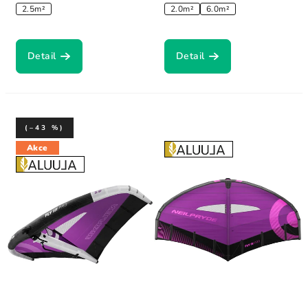
2.5m²
2.0m²
6.0m²
Detail
Detail
(–43 %)
Akce