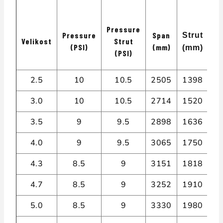
Pressure
Pressure
Span
Strut
Velikost
Strut
A
(PSI)
(mm)
(mm)
(PSI)
2.5
10
10.5
2505
1398
2,
3.0
10
10.5
2714
1520
2,
3.5
9
9.5
2898
1636
2
4.0
9
9.5
3065
1750
2,
4.3
8.5
9
3151
1818
2,
4.7
8.5
9
3252
1910
2,
5.0
8.5
9
3330
1980
2,