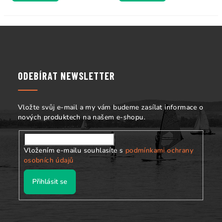
Z
á
p
a
ODEBÍRAT NEWSLETTER
t
í
Vložte svůj e-mail a my vám budeme zasílat informace o
nových produktech na našem e-shopu.
Vložením e-mailu souhlasíte s
podmínkami ochrany
osobních údajů
Přihlásit se