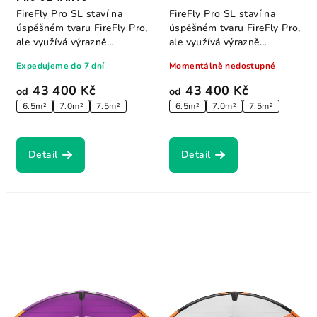
FireFly Pro SL staví na
FireFly Pro SL staví na
úspěšném tvaru FireFly Pro,
úspěšném tvaru FireFly Pro,
ale využívá výrazně
ale využívá výrazně
odlehčenou...
odlehčenou...
Expedujeme do 7 dní
Momentálně nedostupné
43 400 Kč
43 400 Kč
od
od
6.5m²
7.0m²
7.5m²
6.5m²
7.0m²
7.5m²
Detail
Detail