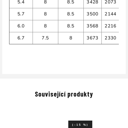
5.4
8
8.5
3428
2073
2,
5.7
8
8.5
3500
2144
2,
6.0
8
8.5
3568
2216
2,
6.7
7.5
8
3673
2330
2,
Související produkty
(–15 %)