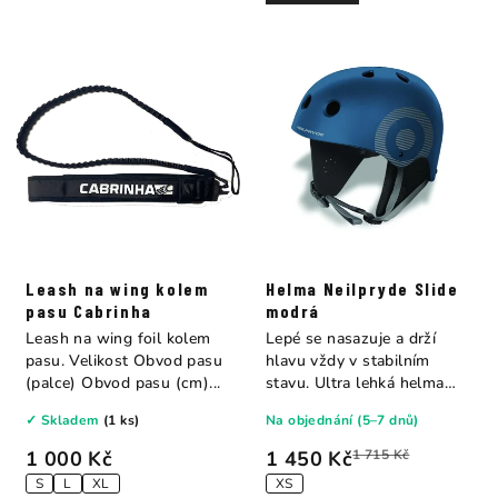
Leash na wing kolem
Helma Neilpryde Slide
pasu Cabrinha
modrá
Leash na wing foil kolem
Lepé se nasazuje a drží
pasu. Velikost Obvod pasu
hlavu vždy v stabilním
(palce) Obvod pasu (cm)...
stavu. Ultra lehká helma
určená pro...
✓ Skladem
(1 ks)
Na objednání (5–7 dnů)
1 000 Kč
1 450 Kč
1 715 Kč
S
L
XL
XS