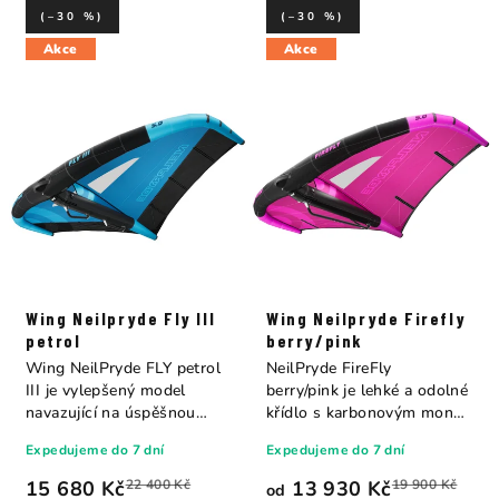
(–30 %)
(–30 %)
Akce
Akce
Wing Neilpryde Fly III
Wing Neilpryde Firefly
petrol
berry/pink
Wing NeilPryde FLY petrol
NeilPryde FireFly
III je vylepšený model
berry/pink je lehké a odolné
navazující na úspěšnou
křídlo s karbonovým mono
řadu FLY, který...
ráhnem,...
Expedujeme do 7 dní
Expedujeme do 7 dní
15 680 Kč
22 400 Kč
13 930 Kč
19 900 Kč
od