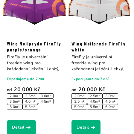
Wing Neilpryde FireFly
Wing Neilpryde FireFly
purple/orange
white
FireFly je univerzální
FireFly je univerzální
freeride wing pro
freeride wing pro
každodenní ježdění. Lehký,
každodenní ježdění. Lehký,
vyvážený a...
vyvážený a...
Expedujeme do 7 dní
Expedujeme do 7 dní
20 000 Kč
20 000 Kč
od
od
2.0m²
2.5m²
3.0m²
2.0m²
2.5m²
3.0m²
3.5m²
4.0m²
4.5m²
3.5m²
4.0m²
4.5m²
5.0m²
5.5m²
5.0m²
5.5m²
6.0m²
Detail
Detail