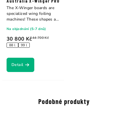
Australia X-Winger PRO
The X-Winger boards are
specialized wing foiling
machines! These shapes are
very...
Na objednání (5–7 dnů)
30 800 Kč
44 700 Kč
88 l
99 l
Detail
Podobné produkty