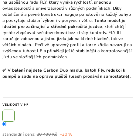
na úspěšnou řadu FLY, který vyniká rychlostí, snadnou
ovladatelností a univerzálností v různých podmínkách. Díky
odlehčené a pevné konstrukci reaguje pohotově na každý pohyb
a poskytuje stabilní výkon i v poryvech větru. T
ento model je
ideální pro začínající a středně pokročilé jezdce
, kteří chtějí
rychle zlepšovat své dovednosti bez ztráty kontroly. FLY III
zaručuje zábavnou a jistou jízdu jak na klidné hladině, tak ve
větších vlnách. Pečlivě upravený profil a torze křídla navazují na
zvýšenou tuhost LE a přinášejí ještě stabilnější a kontrolovanější
jízdu ve složitějších podmínkách.
✅ V balení najdete Carbon Duo madla, batoh Fly, redukci k
pumpě a sadu na opravu pláště (leash prodáván samostatně).
VELIKOST V M²
standardní cena:
30 400 Kč
–30 %