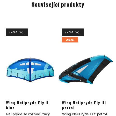
Související produkty
(–50 %)
(–30 %)
Akce
Wing Neilpryde Fly II
Wing Neilpryde Fly III
blue
petrol
Neilpryde se rozhodl taky
Wing NeilPryde FLY petrol