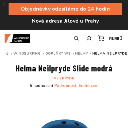
Přejít
na
Objednávky odesíláme
do 24 hodin
obsah
Nová adresa Jílové u Prahy
Nákupní
Hledat
Přihlášení
/
WINDSURFING
/
DOPLŇKY WS
/
HELMY
/
HELMA NEILPRYDE
DOMŮ
košík
Helma Neilpryde Slide modrá
NEILPRYDE
Průměrné
5 hodnocení
Podrobnosti hodnocení
hodnocení
produktu
je
5,0
z
5
hvězdiček.