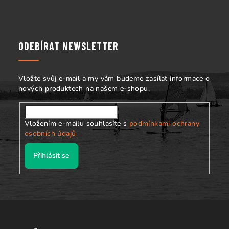
Z
á
p
a
ODEBÍRAT NEWSLETTER
t
í
Vložte svůj e-mail a my vám budeme zasílat informace o
nových produktech na našem e-shopu.
Vložením e-mailu souhlasíte s
podmínkami ochrany
osobních údajů
Přihlásit se