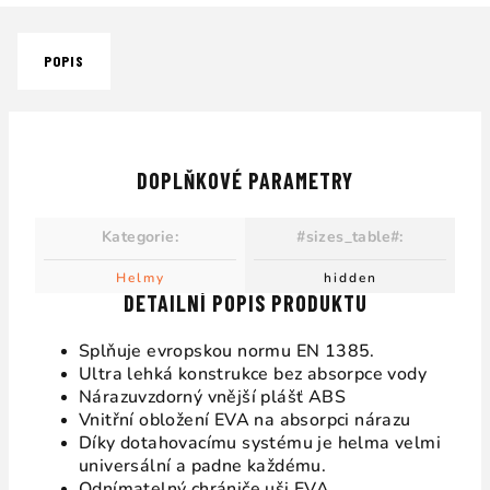
POPIS
DOPLŇKOVÉ PARAMETRY
Kategorie
:
#sizes_table#
:
Helmy
hidden
DETAILNÍ POPIS PRODUKTU
Splňuje evropskou normu EN 1385.
Ultra lehká konstrukce bez absorpce vody
Nárazuvzdorný vnější plášť ABS
Vnitřní obložení EVA na absorpci nárazu
Díky dotahovacímu systému je helma velmi
universální a padne každému.
Odnímatelný chrániče uši EVA