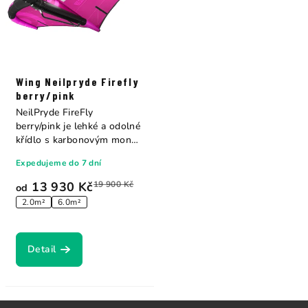
Wing Neilpryde Firefly
berry/pink
NeilPryde FireFly
berry/pink je lehké a odolné
křídlo s karbonovým mono
ráhnem,...
Expedujeme do 7 dní
13 930 Kč
19 900 Kč
od
2.0m²
6.0m²
Detail