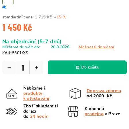
standardní cena:
1 715 Kč
–15 %
1 450 Kč
Měrná
Na objednání (5–7 dnů)
cena:
Můžeme doručit do:
20.8.2026
Možnosti doručení
Kód:
5301/XS
−
+
Do košíku
Nabízíme i
Doprava zdarma
produkty
od 2000 Kč
k otestování
Zboží skladem ti
Kamenná
dorazí
prodejna
v Praze
do
24 hodin