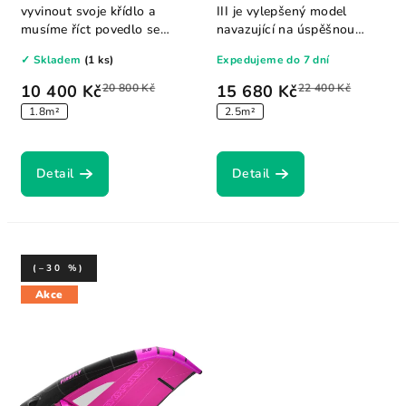
vyvinout svoje křídlo a
III je vylepšený model
musíme říct povedlo se
navazující na úspěšnou
jim...
řadu FLY, který...
✓ Skladem
(1 ks)
Expedujeme do 7 dní
10 400 Kč
20 800 Kč
15 680 Kč
22 400 Kč
1.8m²
2.5m²
Detail
Detail
(–30 %)
Akce