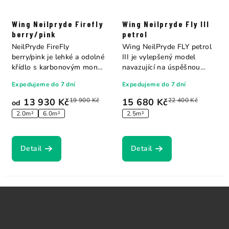
Wing Neilpryde Firefly
Wing Neilpryde Fly III
berry/pink
petrol
NeilPryde FireFly
Wing NeilPryde FLY petrol
berry/pink je lehké a odolné
III je vylepšený model
křídlo s karbonovým mono
navazující na úspěšnou
ráhnem,...
řadu FLY, který...
Expedujeme do 7 dní
Expedujeme do 7 dní
13 930 Kč
19 900 Kč
15 680 Kč
22 400 Kč
od
2.0m²
6.0m²
2.5m²
Detail
Detail
Z
á
p