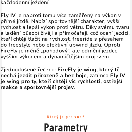
každodenní ježdění.
Fly IV
je naproti tomu více zaměřený na výkon v
přímé jízdě. Nabízí sportovnější charakter, vyšší
rychlost a lepší výkon proti větru. Díky svému tvaru
a ladění působí živěji a přímočařeji, což ocení jezdci,
kteří chtějí tlačit na rychlost, freeride s přesahem
do freestyle nebo efektivní upwind jízdu. Oproti
FireFly je méně „pohodový“, ale odmění jezdce
vyšším výkonem a dynamičtějším projevem.
Zjednodušeně řečeno:
FireFly je wing, který tě
nechá jezdit přirozeně a bez boje
, zatímco
Fly IV
je wing pro ty, kteří chtějí víc rychlosti, ostřejší
reakce a sportovnější projev
.
Který je pro vás?
Parametry