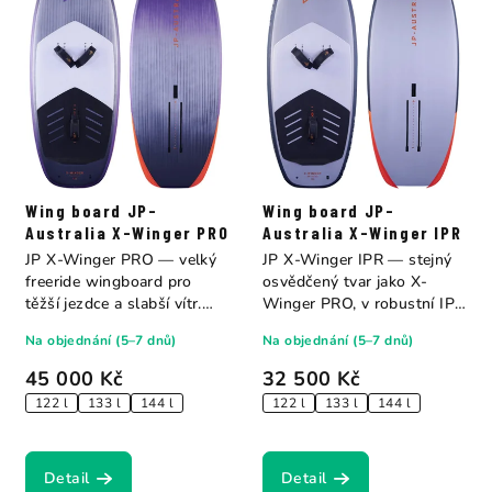
Wing board JP-
Wing board JP-
Australia X-Winger PRO
Australia X-Winger IPR
JP X-Winger PRO — velký
JP X-Winger IPR — stejný
freeride wingboard pro
osvědčený tvar jako X-
těžší jezdce a slabší vítr.
Winger PRO, v robustní IPR
Tři...
konstrukci....
Na objednání (5–7 dnů)
Na objednání (5–7 dnů)
45 000 Kč
32 500 Kč
122 l
133 l
144 l
122 l
133 l
144 l
Detail
Detail