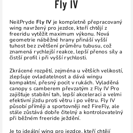
Fly IV
NeilPryde
Fly IV
je kompletně přepracovaný
wing navržený pro jezdce, kteří chtějí z
freeridu vytěžit maximum výkonu. Nová
geometrie náběžné hrany přináší vyšší
tuhost bez zvětšení průměru tubusu, což
znamená rychlejší reakce, lepší přenos síly a
čistší profil i při vyšší rychlosti.
Zkrácené rozpětí, zejména u větších velikostí,
zlepšuje ovladatelnost a dává wingu
kompaktní, přesný pocit v rukách. Vyladěná
canopy s camberem převzatým z Fly IV Pro
zajišťuje stabilní tah, lepší akceleraci a velmi
efektivní jízdu proti větru i po větru. Fly IV
působí příměji a sportovněji než FireFly, ale
stále zůstává dobře čitelný a kontrolovatelný
při běžném freeride ježdění.
Je to ideální wing pro jezdce, kteří chtějí