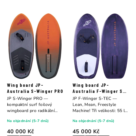
Wing board JP-
Wing board JP-
Australia S-Winger PRO
Australia F-Winger S-
TEC
JP S-Winger PRO —
JP F-Winger S-TEC —
kompaktní surf foilový
Lean, Mean, Freestyle
wingboard pro radikální
Machine! Tři velikosti: 55 l
obratky ve vlnách. Dvě...
(137×56 cm, 4,6...
Na objednání (5–7 dnů)
Na objednání (5–7 dnů)
40 000 Kč
45 000 Kč