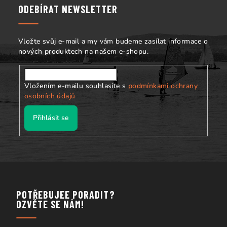
a
ODEBÍRAT NEWSLETTER
t
í
Vložte svůj e-mail a my vám budeme zasílat informace o
nových produktech na našem e-shopu.
Vložením e-mailu souhlasíte s
podmínkami ochrany
osobních údajů
Přihlásit se
POTŘEBUJEE PORADIT?
OZVĚTE SE NÁM!