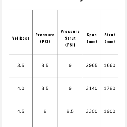
Pressure
Pressure
Span
Strut
Velikost
Strut
A
(PSI)
(mm)
(mm)
(PSI)
3.5
8.5
9
2965
1660
2,
4.0
8.5
9
3140
1780
2,
4.5
8
8.5
3300
1900
2,