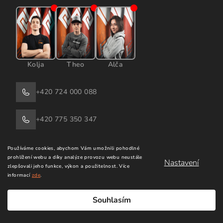
Kolja
Theo
Alča
+420 724 000 088
+420 775 350 347
+420 603 916 042
Používáme cookies, abychom Vám umožnili pohodlné
prohlížení webu a díky analýze provozu webu neustále
Nastavení
zlepšovali jeho funkce, výkon a použitelnost.
Více
WhatsApp
informací
zde
.
Souhlasím
windsurfingkarlin@email.cz