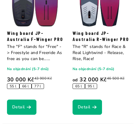
Wing board JP-
Wing board JP-
Australia F-Winger PRO
Australia R-Winger PRO
The "F" stands for "Free" -
The "R" stands for Race &
> Freestyle and Freeride As
Real Lightwind - Release,
free as you can be…
Rise, Race!
whether...
Na objednání (5–7 dnů)
Na objednání (5–7 dnů)
30 000 Kč
43 900 Kč
32 000 Kč
46 500 Kč
od
55 l
66 l
77 l
65 l
95 l
Detail
Detail