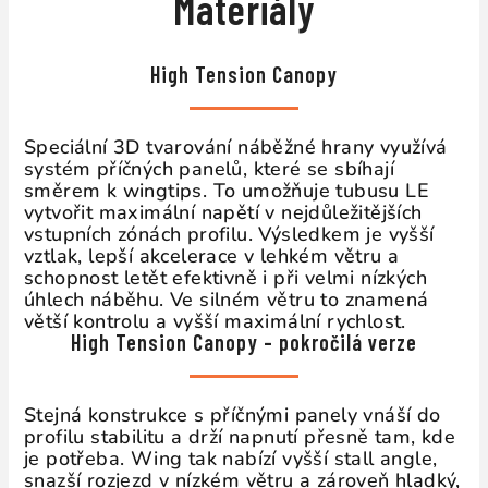
Materiály
High Tension Canopy
Speciální 3D tvarování náběžné hrany využívá
systém příčných panelů, které se sbíhají
směrem k wingtips. To umožňuje tubusu LE
vytvořit maximální napětí v nejdůležitějších
vstupních zónách profilu. Výsledkem je vyšší
vztlak, lepší akcelerace v lehkém větru a
schopnost letět efektivně i při velmi nízkých
úhlech náběhu. Ve silném větru to znamená
větší kontrolu a vyšší maximální rychlost.
High Tension Canopy – pokročilá verze
Stejná konstrukce s příčnými panely vnáší do
profilu stabilitu a drží napnutí přesně tam, kde
je potřeba. Wing tak nabízí vyšší stall angle,
snazší rozjezd v nízkém větru a zároveň hladký,