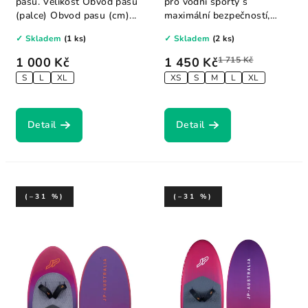
pasu. Velikost Obvod pasu
pro vodní sporty s
(palce) Obvod pasu (cm)...
maximální bezpečností,
komfortem a výkonem....
✓ Skladem
(1 ks)
✓ Skladem
(2 ks)
1 000 Kč
1 450 Kč
1 715 Kč
S
L
XL
XS
S
M
L
XL
Detail
Detail
(–31 %)
(–31 %)