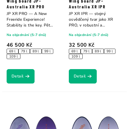
Wing board JP-
Wing board JP-
Australia XR PRO
Australia XR IPR
JP XR PRO — A New
JP XR IPR — stejný
Freeride Experience!
osvědčený tvar jako XR
Stability is the key. Pět
PRO, v robustní a
velikostí: 69 l...
dostupnější IPR
Na objednání (5–7 dnů)
Na objednání (5–7 dnů)
konstrukci....
46 500 Kč
32 500 Kč
69 l
79 l
89 l
99 l
69 l
79 l
89 l
99 l
109 l
109 l
Detail
Detail