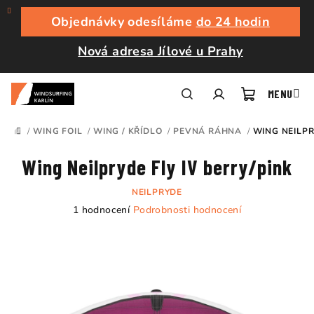
Přejít
na
Objednávky odesíláme
do 24 hodin
obsah
Nová adresa Jílové u Prahy
Nákupní
Hledat
Přihlášení
/
WING FOIL
/
WING / KŘÍDLO
/
PEVNÁ RÁHNA
/
WING NEILPR
DOMŮ
košík
Wing Neilpryde Fly IV berry/pink
NEILPRYDE
Průměrné
1 hodnocení
Podrobnosti hodnocení
hodnocení
produktu
je
5,0
z
5
hvězdiček.