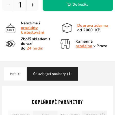
−
+
Do košíku
Nabízíme i
Doprava zdarma
produkty
od 2000 Kč
k otestování
Zboží skladem ti
Kamenná
dorazí
prodejna
v Praze
do
24 hodin
Související soubory (1)
POPIS
DOPLŇKOVÉ PARAMETRY
?