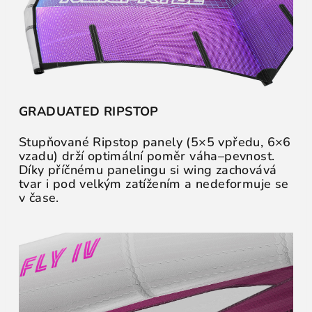
GRADUATED RIPSTOP
Stupňované Ripstop panely (5×5 vpředu, 6×6
vzadu) drží optimální poměr váha–pevnost.
Díky příčnému panelingu si wing zachovává
tvar i pod velkým zatížením a nedeformuje se
v čase.