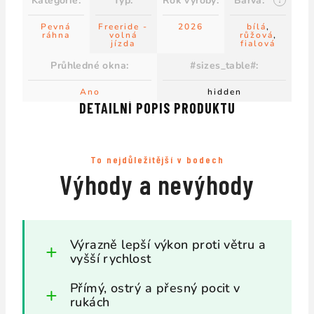
Kategorie
:
Typ
:
Rok výroby
:
Barva
:
Pevná
Freeride -
2026
bílá
,
ráhna
volná
růžová
,
jízda
fialová
Průhledné okna
:
#sizes_table#
:
Ano
hidden
DETAILNÍ POPIS PRODUKTU
To nejdůležitější v bodech
Výhody a nevýhody
Výrazně lepší výkon proti větru a
vyšší rychlost
Přímý, ostrý a přesný pocit v
rukách