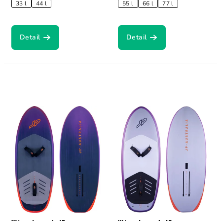
33 l
44 l
55 l
66 l
77 l
Detail
Detail