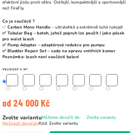
efektivní jízdu proti větru. Ostřejší, kompaktnější a sportovnější
než FireFly.
Co je součástí ?
✅
Carbon Mono Handle
– ultralehká a extrémně tuhá rukojeť
✅ Tubular Bag – batoh, jehož popruh lze použít i jako pásek
pro waist leash
✅ Pump Adapter – adaptérová redukce pro pumpu
✅ Bladder Repair Set – sada na opravu vnitřních komor
Poznámka: leash není součástí balení
VELIKOST V M²
od
24 000 Kč
Měrná
Zvolte variantu
Můžeme doručit do:
Zvolte variantu
cena:
Možnosti doručení
Kód:
Zvolte variantu