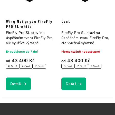
Wing Neilpryde FireFly
test
PRO SL white
FireFly Pro SL staví na
FireFly Pro SL staví na
úspěšném tvaru FireFly Pro,
úspěšném tvaru FireFly Pro,
ale využívá výrazně
ale využívá výrazně
odlehčenou...
odlehčenou...
Expedujeme do 7 dní
Momentálně nedostupné
43 400 Kč
43 400 Kč
od
od
6.5m²
7.0m²
7.5m²
6.5m²
7.0m²
7.5m²
Detail
Detail
Z
á