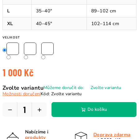
L
35–40"
89–102 cm
XL
40–45"
102–114 cm
VELIKOST
1 000 Kč
Měrná
Zvolte variantu
Můžeme doručit do:
Zvolte variantu
cena:
Možnosti doručení
Kód:
Zvolte variantu
−
+
Do košíku
Nabízíme i
Doprava zdarma
produkty