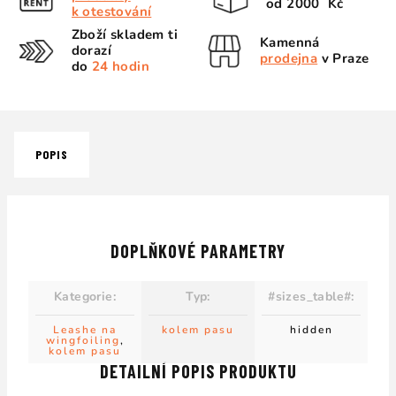
od 2000 Kč
k otestování
Zboží skladem ti
Kamenná
dorazí
prodejna
v Praze
do
24 hodin
POPIS
DOPLŇKOVÉ PARAMETRY
Kategorie
:
Typ
:
#sizes_table#
:
Leashe na
kolem pasu
hidden
wingfoiling
,
kolem pasu
DETAILNÍ POPIS PRODUKTU