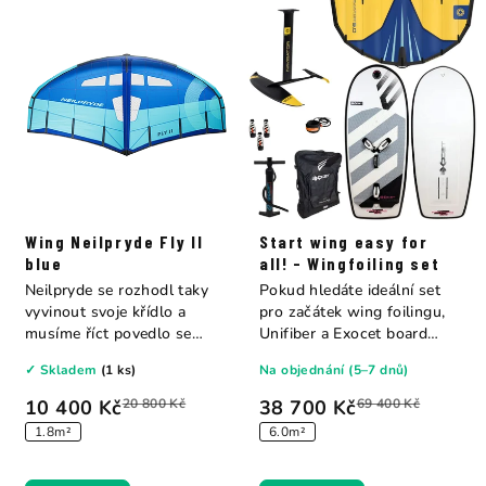
Wing Neilpryde Fly II
Start wing easy for
blue
all! - Wingfoiling set
Neilpryde se rozhodl taky
Pokud hledáte ideální set
vyvinout svoje křídlo a
pro začátek wing foilingu,
musíme říct povedlo se
Unifiber a Exocet board
jim...
přináší...
✓ Skladem
(1 ks)
Na objednání (5–7 dnů)
10 400 Kč
20 800 Kč
38 700 Kč
69 400 Kč
1.8m²
6.0m²