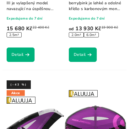
III je vylepšený model
berry/pink je lehké a odolné
navazující na úspěšnou
křídlo s karbonovým mono
řadu FLY, který...
ráhnem,...
Expedujeme do 7 dní
Expedujeme do 7 dní
15 680 Kč
22 400 Kč
13 930 Kč
19 900 Kč
od
2.5m²
2.0m²
6.0m²
Detail
Detail
(–43 %)
Akce