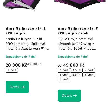
Wing Neilpryde Fly III
Wing Neilpryde Fly IV
PRO purple
PRO purple/pink
Křídlo NeilPryde FLY III
Fly IV Pro je prémiový
PRO kombinuje špičkové
závodně laděný wing z
materiály Aluula Aeris™ (na
materiálu 100% Aluula
koncích...
Aeris™, který...
Expedujeme do 7 dní
Expedujeme do 7 dní
28 000 Kč
49 800 Kč
49 800 Kč
od
3.5m²
3.5m²
4.0m²
4.5m²
5.0m²
5.5m²
6.0m²
6.5m²
Detail
Detail