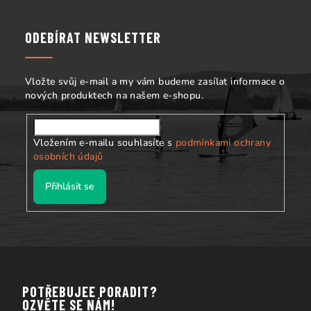
p
a
ODEBÍRAT NEWSLETTER
t
í
Vložte svůj e-mail a my vám budeme zasílat informace o
nových produktech na našem e-shopu.
Vložením e-mailu souhlasíte s
podmínkami ochrany
osobních údajů
Přihlásit se
POTŘEBUJEE PORADIT?
OZVĚTE SE NÁM!