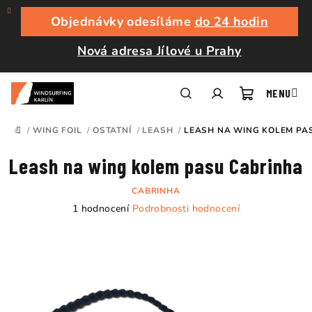
Přejít
na
Objednávky odesíláme
do 24 hodin
obsah
Nová adresa Jílové u Prahy
Nákupní
Hledat
Přihlášení
/
WING FOIL
/
OSTATNÍ
/
LEASH
/
LEASH NA WING KOLEM PA
DOMŮ
košík
Leash na wing kolem pasu Cabrinha
CABRINHA
Průměrné
1 hodnocení
Podrobnosti hodnocení
hodnocení
produktu
je
5,0
z
5
hvězdiček.