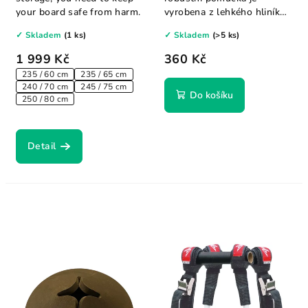
your board safe from harm.
vyrobena z lehkého hliníku
a zjednodušuje...
✓ Skladem
(1 ks)
✓ Skladem
(>5 ks)
1 999 Kč
360 Kč
235 / 60 cm
235 / 65 cm
240 / 70 cm
245 / 75 cm
Do košíku
250 / 80 cm
Detail