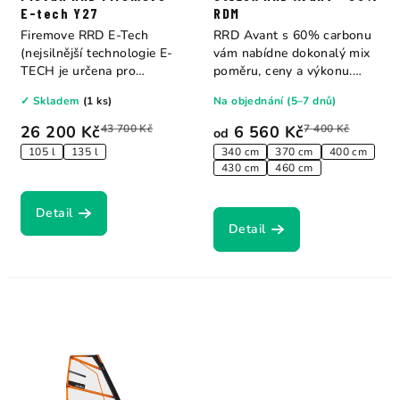
E-tech Y27
RDM
Firemove RRD E-Tech
RRD Avant s 60% carbonu
(nejsilnější technologie E-
vám nabídne dokonalý mix
TECH je určena pro
poměru, ceny a výkonu.
začínající...
Lehký, výkonný...
✓ Skladem
(1 ks)
Na objednání (5–7 dnů)
26 200 Kč
43 700 Kč
6 560 Kč
7 400 Kč
od
105 l
135 l
340 cm
370 cm
400 cm
430 cm
460 cm
Detail
Detail