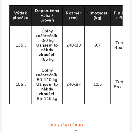
Doporučená
Výtlak
Rozměr
Hmotnost
Fin box
váha /
plováku
(cm)
(kg)
+ fina
úroveň
Úplný
začátečník:
<80 kg
Tuttle
135 l
Už jsem to
240x80
9.7
Box 44
někdy
zkoušel:
<85 kg
Úplný
začátečník:
80–110 kg
Tuttle
155 l
Už jsem to
240x87
10.5
Box
46
někdy
zkoušel:
85–115 kg
PRO ZAČÁTEČNIKY