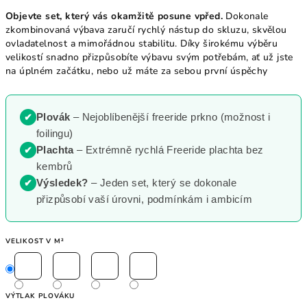
Objevte set, který vás okamžitě posune vpřed.
Dokonale
zkombinovaná výbava zaručí rychlý nástup do skluzu, skvělou
ovladatelnost a mimořádnou stabilitu. Díky širokému výběru
velikostí snadno přizpůsobíte výbavu svým potřebám, ať už jste
na úplném začátku, nebo už máte za sebou první úspěchy
Plovák
– N
ejoblíbenější freeride prkno (možnost i
foilingu)
Plachta
– Extrémně rychlá Freeride plachta bez
kembrů
Výsledek?
– Jeden set, který se dokonale
přizpůsobí vaší úrovni, podmínkám i ambicím
VELIKOST V M²
VÝTLAK PLOVÁKU