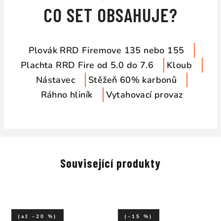
CO SET OBSAHUJE?
Plovák RRD Firemove 135 nebo 155
Plachta RRD Fire od 5.0 do 7.6
Kloub
Nástavec
Stěžeň 60% karbonů
Ráhno hliník
Vytahovací provaz
Související produkty
(až –20 %)
(–15 %)