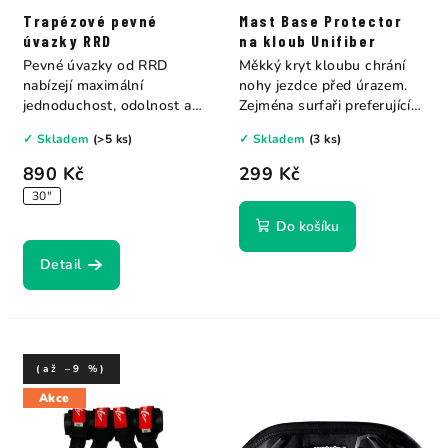
Trapézové pevné
Mast Base Protector
úvazky RRD
na kloub Unifiber
Pevné úvazky od RRD
Měkký kryt kloubu chrání
nabízejí maximální
nohy jezdce před úrazem.
jednoduchost, odolnost a
Zejména surfaři preferující
spolehlivost. Jsou...
jízdu bez...
✓ Skladem
(>5 ks)
✓ Skladem
(3 ks)
890 Kč
299 Kč
30"
Do košíku
Detail
(až –9 %)
Akce