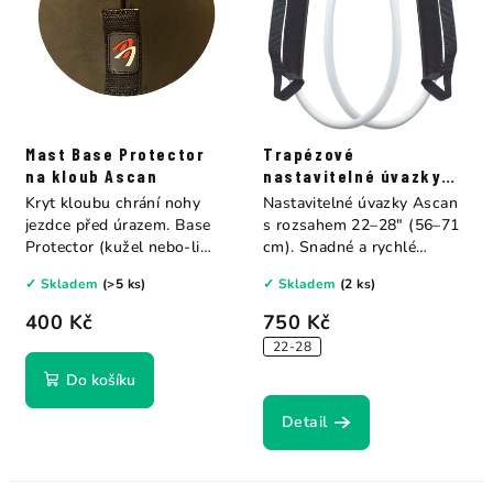
Mast Base Protector
Trapézové
na kloub Ascan
nastavitelné úvazky
Ascan
Kryt kloubu chrání nohy
Nastavitelné úvazky Ascan
jezdce před úrazem. Base
s rozsahem 22–28" (56–71
Protector (kužel nebo-li
cm). Snadné a rychlé
bábovka).
nastavení...
✓ Skladem
(>5 ks)
✓ Skladem
(2 ks)
400 Kč
750 Kč
22-28
Do košíku
Detail