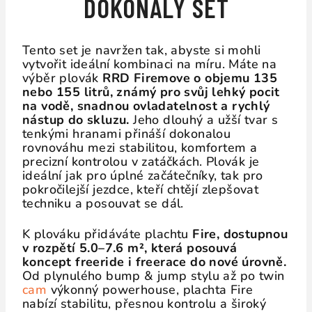
DOKONALÝ SET
Tento set je navržen tak, abyste si mohli
vytvořit ideální kombinaci na míru. Máte na
výběr plovák
RRD Firemove o objemu 135
nebo 155 litrů, známý pro svůj lehký pocit
na vodě, snadnou ovladatelnost a rychlý
nástup do skluzu.
Jeho dlouhý a užší tvar s
tenkými hranami přináší dokonalou
rovnováhu mezi stabilitou, komfortem a
precizní kontrolou v zatáčkách. Plovák je
ideální jak pro úplné začátečníky, tak pro
pokročilejší jezdce, kteří chtějí zlepšovat
techniku a posouvat se dál.
K plováku přidáváte plachtu
Fire, dostupnou
v rozpětí 5.0–7.6 m², která posouvá
koncept freeride i freerace do nové úrovně.
Od plynulého bump & jump stylu až po twin
cam
výkonný powerhouse, plachta Fire
nabízí stabilitu, přesnou kontrolu a široký