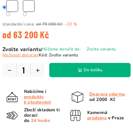
standardní cena:
od 79 090 Kč
–20 %
od
63 200 Kč
Měrná
Zvolte variantu
Můžeme doručit do:
Zvolte variantu
cena:
Možnosti doručení
Kód:
Zvolte variantu
−
+
Do košíku
Nabízíme i
Doprava zdarma
produkty
od 2000 Kč
k otestování
Zboží skladem ti
Kamenná
dorazí
prodejna
v Praze
do
24 hodin