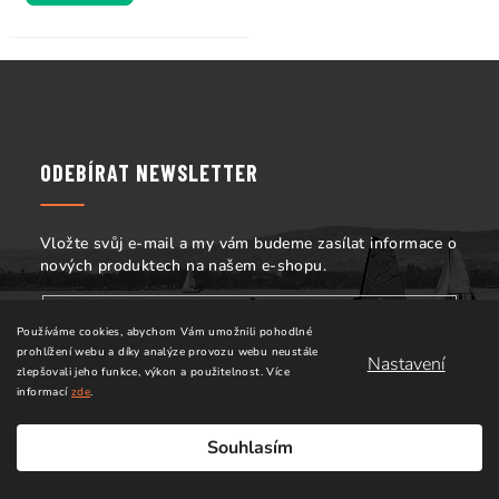
Z
á
p
a
ODEBÍRAT NEWSLETTER
t
í
Vložte svůj e-mail a my vám budeme zasílat informace o
nových produktech na našem e-shopu.
Používáme cookies, abychom Vám umožnili pohodlné
Vložením e-mailu souhlasíte s
podmínkami ochrany
prohlížení webu a díky analýze provozu webu neustále
Nastavení
osobních údajů
zlepšovali jeho funkce, výkon a použitelnost.
Více
informací
zde
.
Přihlásit se
Souhlasím