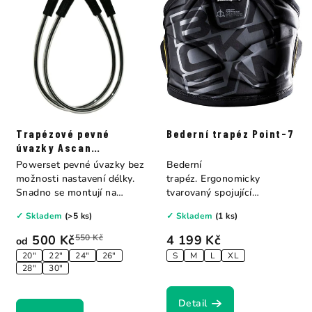
Trapézové pevné
Bederní trapéz Point-7
úvazky Ascan
Powerset
Powerset pevné úvazky bez
Bederní
možnosti nastavení délky.
trapéz. Ergonomicky
Snadno se montují na
tvarovaný spojující
ráhno, pevně...
optimální volnost s
✓ Skladem
(>5 ks)
✓ Skladem
(1 ks)
maximální podporou.
500 Kč
550 Kč
4 199 Kč
od
20"
22"
24"
26"
S
M
L
XL
28"
30"
Detail