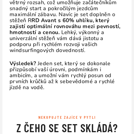
větrný rozsah, což umožňuje začátečníkům
snadný start a pokročilým jezdcům
maximální zábavu. Navíc je set doplněn o
stěžeň R
RD Avant s 60% uhlíku, který
zajistí optimální rovnováhu mezi pevností,
hmotností a cenou.
Lehký, výkonný a
univerzální stěžeň vám dává jistotu a
podporu při rychlém rozvoji vašich
windsurfingových dovedností.
Výsledek?
Jeden set, který se dokonale
přizpůsobí vaší úrovni, podmínkám i
ambicím, a umožní vám rychlý posun od
prvních krůčků až k sebevědomé a rychlé
jízdě na vodě.
NEKUPUJTE ZAJÍCE V PYTLI
Z ČEHO SE SET SKLÁDÁ?