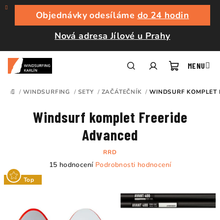
Přejít
na
Objednávky odesíláme
do 24 hodin
obsah
Nová adresa Jílové u Prahy
Nákupní
Hledat
Přihlášení
/
WINDSURFING
/
SETY
/
ZAČÁTEČNÍK
/
WINDSURF KOMPLET 
DOMŮ
košík
Windsurf komplet Freeride
Advanced
RRD
Průměrné
15 hodnocení
Podrobnosti hodnocení
hodnocení
Top
produktu
je
5,0
z