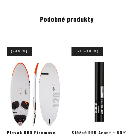
Podobné produkty
(–40 %)
(až –20 %)
Plovák RRD Firemove
Stěžeň RRD Avant - 60%