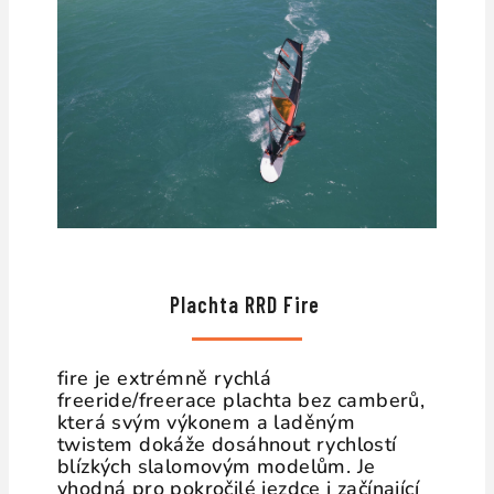
Plachta RRD Fire
fire je extrémně rychlá
freeride/freerace plachta bez camberů,
která svým výkonem a laděným
twistem dokáže dosáhnout rychlostí
blízkých slalomovým modelům. Je
vhodná pro pokročilé jezdce i začínající