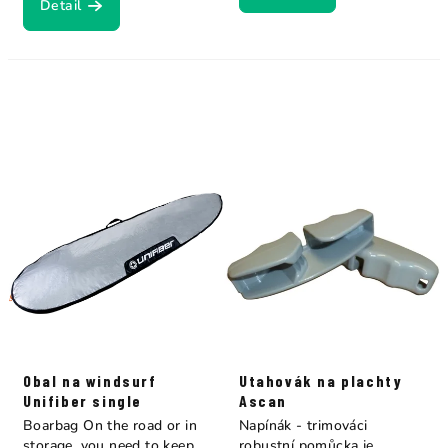
Detail
Obal na windsurf
Utahovák na plachty
Unifiber single
Ascan
Boarbag On the road or in
Napínák - trimováci
storage, you need to keep
robustní pomůcka je