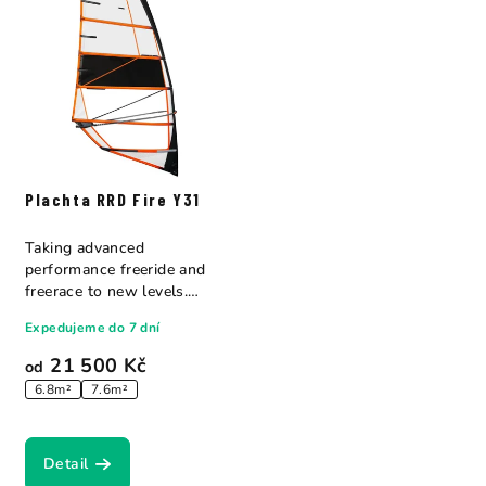
Plachta RRD Fire Y31
Taking advanced
performance freeride and
freerace to new levels.
Morphing from 5 batten...
Expedujeme do 7 dní
21 500 Kč
od
6.8m²
7.6m²
Detail