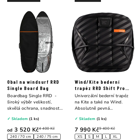
Obal na windsurf RRD
Wind/Kite bederní
Single Board Bag
trapéz RRD Shift Pro
Y27
Boardbag Single RRD -
Univerzální bederní trapéz
široký výběr velikostí,
na Kite a také na Wind.
skvělá ochrana, snadnost
Absolutně pevná
používání a...
konstrukce s měkkým...
✓ Skladem
(1 ks)
✓ Skladem
(1 ks)
3 520 Kč
4 400 Kč
7 990 Kč
9 400 Kč
od
240 / 70 cm
240 / 75 cm
XS
S
M
L
XL