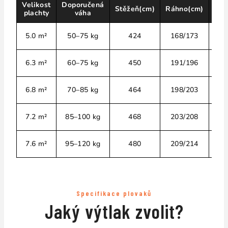
Velikost
Doporučená
Nás
Stěžeň(cm)
Ráhno(cm)
plachty
váha
(
5.0 m²
50–75 kg
424
168/173
6.3 m²
60–75 kg
450
191/196
6.8 m²
70–85 kg
464
198/203
7.2 m²
85–100 kg
468
203/208
7.6 m²
95–120 kg
480
209/214
Specifikace plovaků
Jaký výtlak zvolit?