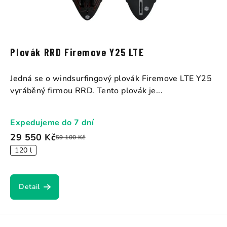
Plovák RRD Firemove Y25 LTE
Jedná se o windsurfingový plovák Firemove LTE Y25
vyráběný firmou RRD. Tento plovák je...
Expedujeme do 7 dní
29 550 Kč
59 100 Kč
120 l
Detail