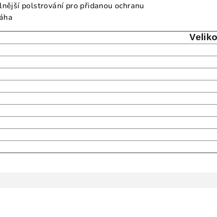
ilnější polstrování pro přidanou ochranu
váha
Veliko