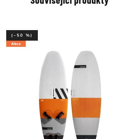
(–50 %)
Akce