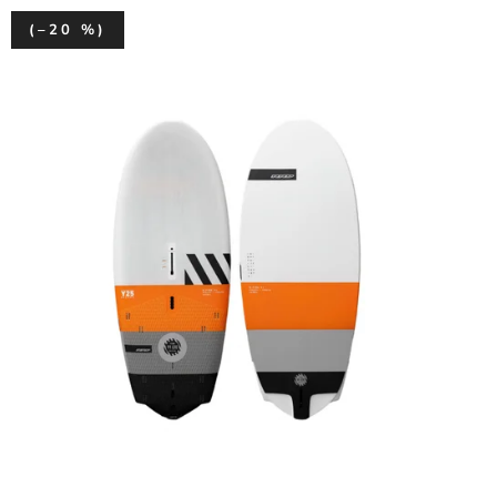
(–20 %)