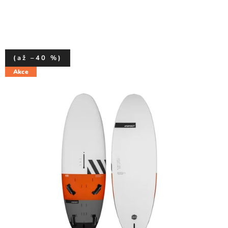
(až –40 %)
Akce