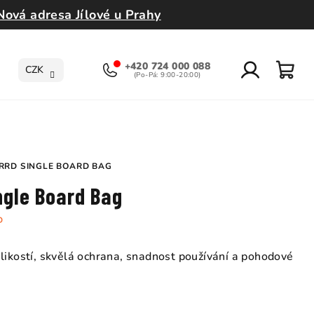
Nová adresa Jílové u Prahy
+420 724 000 088
CZK
Přihlášení
Nák
koší
RRD SINGLE BOARD BAG
ngle Board Bag
D
ikostí, skvělá ochrana, snadnost používání a pohodové