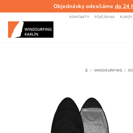
Přejít
Objednávky odesíláme
do 24 
na
obsah
KONTAKTY
PŮJČOVNA
KURZY
/
WINDSURFING
/
D
DOMŮ