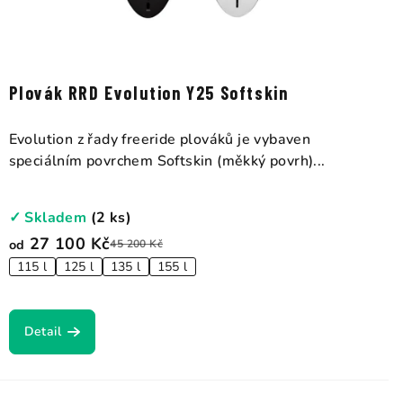
Plovák RRD Evolution Y25 Softskin
Evolution z řady freeride plováků je vybaven
speciálním povrchem Softskin (měkký povrh)...
✓ Skladem
(2 ks)
27 100 Kč
od
45 200 Kč
115 l
125 l
135 l
155 l
Detail