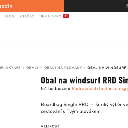
hodin
BLOG
ZNAČKY
TIPY A TRIKY
OPLŇKY WS
/
OBALY
/
OBALY NA PLOVÁKY
/
OBAL NA WINDSURF 
Obal na windsurf RRD Si
Průměrné
54 hodnocení
Podrobnosti hodnocení
RR
hodnocení
produktu
Boardbag Single RRD - široký výběr vel
je
cestování s Tvým plovákem.
5,0
z
VELIKOST