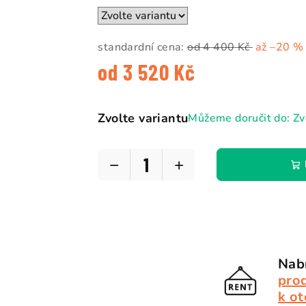
5
hvězdiček.
standardní cena:
od 4 400 Kč
až –20 %
od
3 520 Kč
Měrná
cena:
Zvolte variantu
Můžeme doručit do:
Zv
−
+
Nabí
pro
k ot