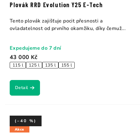
Plovák RRD Evolution Y25 E-Tech
Tento plovák zajišťuje pocit přesnosti a
ovladatelnost od prvního okamžiku, díky čemuž...
Expedujeme do 7 dní
43 000 Kč
115 l
125 l
135 l
155 l
Detail
(–40 %)
Akce