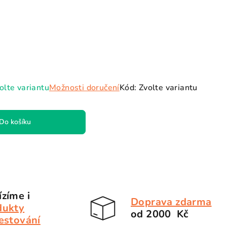
olte variantu
Možnosti doručení
Kód:
Zvolte variantu
Do košíku
zíme i
Doprava zdarma
dukty
od 2000 Kč
estování