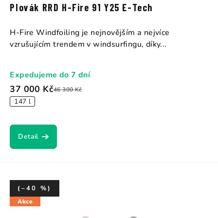
Plovák RRD H-Fire 91 Y25 E-Tech
H-Fire Windfoiling je nejnovějším a nejvíce
vzrušujícím trendem v windsurfingu, díky...
Expedujeme do 7 dní
37 000 Kč
46 300 Kč
147 l
Detail
(–40 %)
Akce