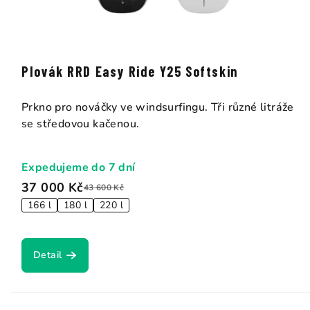
Plovák RRD Easy Ride Y25 Softskin
Prkno pro nováčky ve windsurfingu. Tři různé litráže
se středovou kačenou.
Expedujeme do 7 dní
37 000 Kč
43 600 Kč
166 l
180 l
220 l
Detail