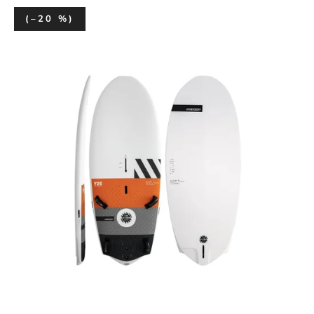
(–20 %)