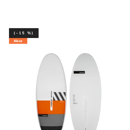
(–15 %)
Akce