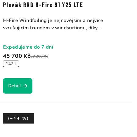
Plovák RRD H-Fire 91 Y25 LTE
H-Fire Windfoiling je nejnovějším a nejvíce
vzrušujícím trendem v windsurfingu, díky...
Expedujeme do 7 dní
45 700 Kč
57 200 Kč
147 l
Detail
(–44 %)