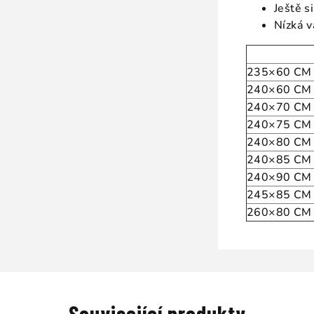
Ještě s
Nízká 
235×60 CM
240×60 CM
240×70 CM
240×75 CM
240×80 CM
240×85 CM
240×90 CM
245×85 CM
260×80 CM
Související produkty