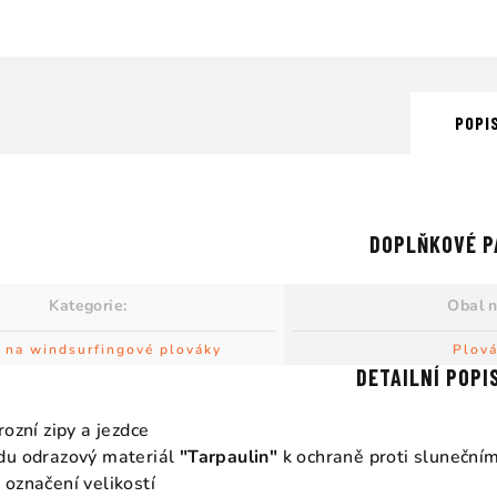
POPI
DOPLŇKOVÉ P
Kategorie
:
Obal 
 na windsurfingové plováky
Plov
DETAILNÍ POPI
rozní zipy a jezdce
du odrazový materiál
"Tarpaulin"
k ochraně proti slunečním
označení velikostí