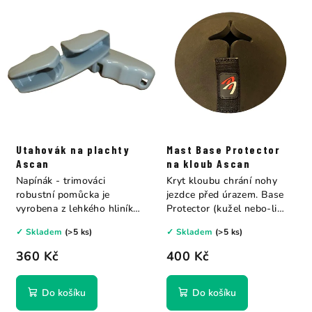
Utahovák na plachty
Mast Base Protector
Ascan
na kloub Ascan
Napínák - trimováci
Kryt kloubu chrání nohy
robustní pomůcka je
jezdce před úrazem. Base
vyrobena z lehkého hliníku
Protector (kužel nebo-li
a zjednodušuje...
bábovka).
✓ Skladem
(>5 ks)
✓ Skladem
(>5 ks)
360 Kč
400 Kč
Do košíku
Do košíku