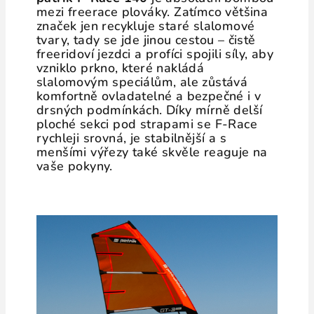
mezi freerace plováky. Zatímco většina
značek jen recykluje staré slalomové
tvary, tady se jde jinou cestou – čistě
freeridoví jezdci a profíci spojili síly, aby
vzniklo prkno, které nakládá
slalomovým speciálům, ale zůstává
komfortně ovladatelné a bezpečné i v
drsných podmínkách. Díky mírně delší
ploché sekci pod strapami se F-Race
rychleji srovná, je stabilnější a s
menšími výřezy také skvěle reaguje na
vaše pokyny.