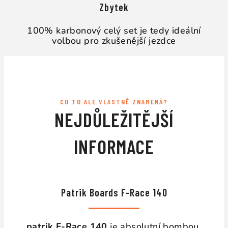
Zbytek
100% karbonový celý set je tedy ideální
volbou pro zkušenější jezdce
CO TO ALE VLASTNĚ ZNAMENÁ?
NEJDŮLEŽITĚJŠÍ
INFORMACE
Patrik Boards F-Race 140
patrik F-Race 140
je absolutní bombou