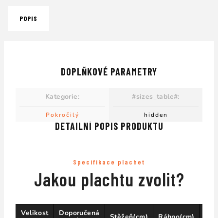
POPIS
DOPLŇKOVÉ PARAMETRY
Kategorie
:
#sizes_table#
:
Pokročilý
hidden
DETAILNÍ POPIS PRODUKTU
Specifikace plachet
Jakou plachtu zvolit?
Velikost
Doporučená
Nás
Stěžeň(cm)
Ráhno(cm)