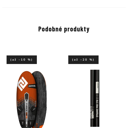
Podobné produkty
(až –10 %)
(až –20 %)