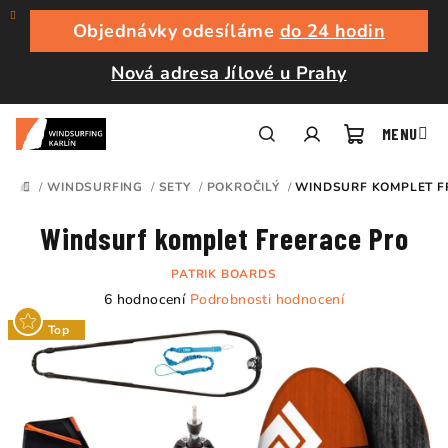
Přejít
na
Objednávky odesíláme
do 24 hodin
obsah
Nová adresa Jílové u Prahy
Nákupní
Hledat
Přihlášení
/
WINDSURFING
/
SETY
/
POKROČILÝ
/
WINDSURF KOMPLET F
DOMŮ
košík
Windsurf komplet Freerace Pro
PATRIK BOARDS
Průměrné
6 hodnocení
Podrobnosti hodnocení
hodnocení
Top
produktu
je
4,8
z
5
hvězdiček.