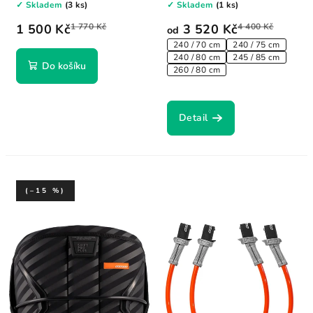
✓ Skladem
(3 ks)
✓ Skladem
(1 ks)
1 500 Kč
1 770 Kč
3 520 Kč
4 400 Kč
od
240 / 70 cm
240 / 75 cm
240 / 80 cm
245 / 85 cm
Do košíku
260 / 80 cm
Detail
(–15 %)