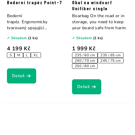
Bederní trapéz Point-7
Obal na windsurf
Unifiber single
Bederní
Boarbag On the road or in
trapéz. Ergonomicky
storage, you need to keep
tvarovaný spojující
your board safe from harm.
optimální volnost s
✓ Skladem
(1 ks)
✓ Skladem
(1 ks)
maximální podporou.
4 199 Kč
1 999 Kč
S
M
L
XL
235 / 60 cm
235 / 65 cm
240 / 70 cm
245 / 75 cm
250 / 80 cm
Detail
Detail