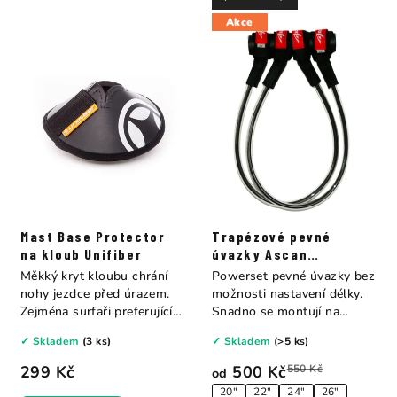
Akce
Mast Base Protector
Trapézové pevné
na kloub Unifiber
úvazky Ascan
Powerset
Měkký kryt kloubu chrání
Powerset pevné úvazky bez
nohy jezdce před úrazem.
možnosti nastavení délky.
Zejména surfaři preferující
Snadno se montují na
jízdu bez...
ráhno, pevně...
✓ Skladem
(3 ks)
✓ Skladem
(>5 ks)
299 Kč
500 Kč
550 Kč
od
20"
22"
24"
26"