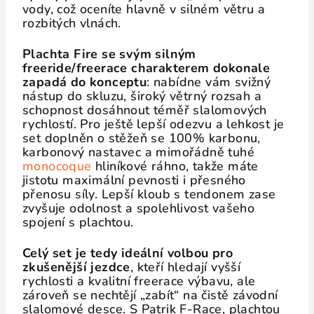
vody, což oceníte hlavně v silném větru a
rozbitých vlnách.
Plachta Fire se svým silným
freeride/freerace charakterem dokonale
zapadá do konceptu
: nabídne vám svižný
nástup do skluzu, široký větrný rozsah a
schopnost dosáhnout téměř slalomových
rychlostí. Pro ještě lepší odezvu a lehkost je
set doplněn o stěžeň se 100% karbonu,
karbonový nastavec a mimořádně tuhé
monocoque
hliníkové ráhno, takže máte
jistotu maximální pevnosti i přesného
přenosu síly. Lepší kloub s tendonem zase
zvyšuje odolnost a spolehlivost vašeho
spojení s plachtou.
Celý set je tedy ideální volbou pro
zkušenější jezdce
, kteří hledají vyšší
rychlosti a kvalitní freerace výbavu, ale
zároveň se nechtějí „zabít“ na čistě závodní
slalomové desce. S Patrik F-Race, plachtou