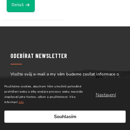
Detail
Z
á
p
a
ODEBÍRAT NEWSLETTER
t
í
Vložte svůj e-mail a my vám budeme zasílat informace o
nových produktech na našem e-shopu.
Používáme cookies, abychom Vám umožnili pohodlné
prohlížení webu a díky analýze provozu webu neustále
Nastavení
zlepšovali jeho funkce, výkon a použitelnost.
Více
Vložením e-mailu souhlasíte s
podmínkami ochrany
informací
zde
.
osobních údajů
Souhlasím
Přihlásit se