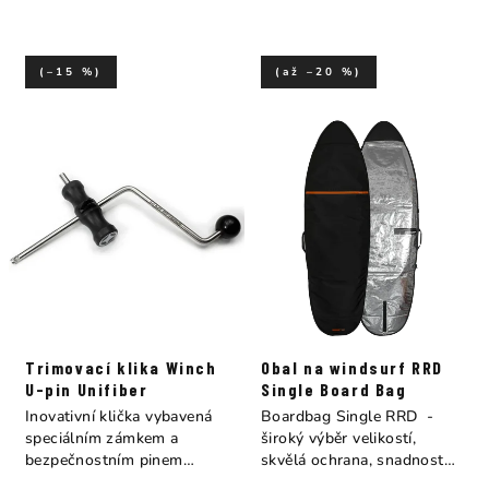
(–15 %)
(až –20 %)
Trimovací klika Winch
Obal na windsurf RRD
U-pin Unifiber
Single Board Bag
Inovativní klička vybavená
Boardbag Single RRD -
speciálním zámkem a
široký výběr velikostí,
bezpečnostním pinem
skvělá ochrana, snadnost
umožňuje rychlé a...
používání a...