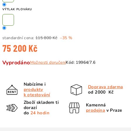
VÝTLAK PLOVÁKU
standardní cena:
115 800 Kč
–35 %
75 200 Kč
Měrná
Vyprodáno
Možnosti doručení
Kód:
19964/7.6
cena:
Nabízíme i
Doprava zdarma
produkty
od 2000 Kč
k otestování
Zboží skladem ti
Kamenná
dorazí
prodejna
v Praze
do
24 hodin