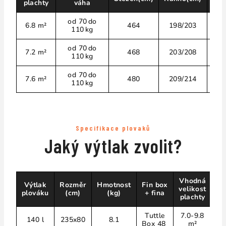
plachty
váha
(
od 70 do
6.8 m²
464
198/203
110 kg
od 70 do
7.2 m²
468
203/208
110 kg
od 70 do
7.6 m²
480
209/214
110 kg
Specifikace plovaků
Jaký výtlak zvolit?
Vhodná
Výtlak
Rozměr
Hmotnost
Fin box
velikost
plováku
(cm)
(kg)
+ fina
plachty
Tuttle
7.0-9.8
140 l
235x80
8.1
Box
48
m²