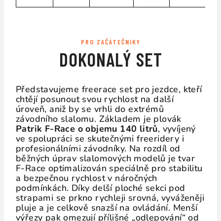
PRO ZAČÁTEČNIKY
DOKONALÝ SET
Představujeme freerace set pro jezdce, kteří
chtějí posunout svou rychlost na další
úroveň, aniž by se vrhli do extrémů
závodního slalomu. Základem je plovák
Patrik F-Race o objemu 140 litrů
, vyvíjený
ve spolupráci se skutečnými freeridery i
profesionálními závodníky. Na rozdíl od
běžných úprav slalomových modelů je tvar
F-Race optimalizován speciálně pro stabilitu
a bezpečnou rychlost v náročných
podmínkách. Díky delší ploché sekci pod
strapami se prkno rychleji srovná, vyváženěji
pluje a je celkově snazší na ovládání. Menší
výřezy pak omezují přílišné „odlepování“ od