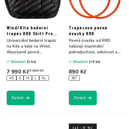
Wind/Kite bederní
Trapézové pevné
trapéz RRD Shift Pro
úvazky RRD
Y27
Univerzální bederní trapéz
Pevné úvazky od RRD
na Kite a také na Wind.
nabízejí maximální
Absolutně pevná
jednoduchost, odolnost a
konstrukce s měkkým...
spolehlivost. Jsou...
✓ Skladem
(1 ks)
✓ Skladem
(>5 ks)
7 990 Kč
9 400 Kč
890 Kč
XS
S
M
L
XL
30"
Detail
Detail
(až –9 %)