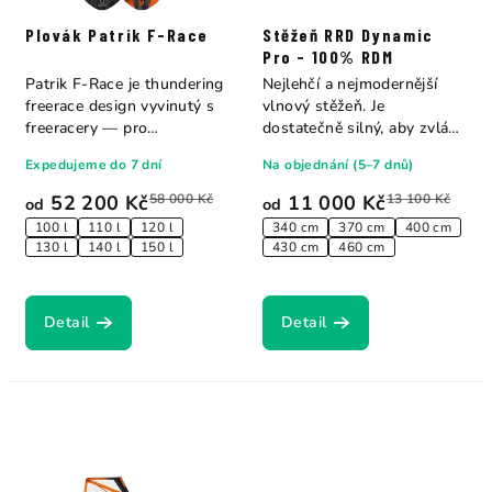
Plovák Patrik F-Race
Stěžeň RRD Dynamic
Pro - 100% RDM
Patrik F-Race je thundering
Nejlehčí a nejmodernější
freerace design vyvinutý s
vlnový stěžeň. Je
freeracery — pro
dostatečně silný, aby zvládl
freeracery....
i větší nárazy,...
Expedujeme do 7 dní
Na objednání (5–7 dnů)
52 200 Kč
58 000 Kč
11 000 Kč
13 100 Kč
od
od
100 l
110 l
120 l
340 cm
370 cm
400 cm
130 l
140 l
150 l
430 cm
460 cm
Detail
Detail