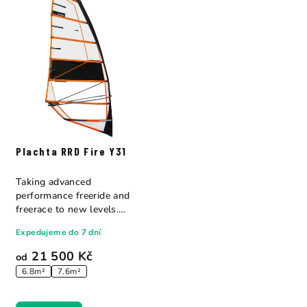
Plachta RRD Fire Y31
Taking advanced
performance freeride and
freerace to new levels.
Morphing from 5 batten...
Expedujeme do 7 dní
21 500 Kč
od
6.8m²
7.6m²