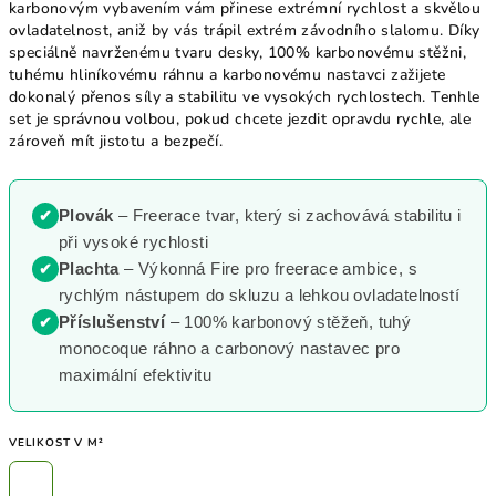
karbonovým vybavením vám přinese extrémní rychlost a skvělou
ovladatelnost, aniž by vás trápil extrém závodního slalomu. Díky
speciálně navrženému tvaru desky, 100% karbonovému stěžni,
tuhému hliníkovému ráhnu a karbonovému nastavci zažijete
dokonalý přenos síly a stabilitu ve vysokých rychlostech. Tenhle
set je správnou volbou, pokud chcete jezdit opravdu rychle, ale
zároveň mít jistotu a bezpečí.
Plovák
– Freerace tvar, který si zachovává stabilitu i
při vysoké rychlosti
Plachta
– Výkonná Fire pro freerace ambice, s
rychlým nástupem do skluzu a lehkou ovladatelností
Příslušenství
– 100% karbonový stěžeň, tuhý
monocoque ráhno a carbonový nastavec pro
maximální efektivitu
VELIKOST V M²